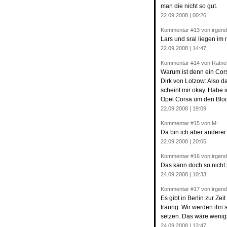
man die nicht so gut.
22.09.2008 | 00:26
Kommentar
#13
von irgen
Lars und sral liegen im
22.09.2008 | 14:47
Kommentar
#14
von Ratne
Warum ist denn ein Cor
Dirk von Lotzow: Also 
scheint mir okay. Habe
Opel Corsa um den Bloc
22.09.2008 | 19:09
Kommentar
#15
von M:
Da bin ich aber andere
22.09.2008 | 20:05
Kommentar
#16
von irgen
Das kann doch so nicht
24.09.2008 | 10:33
Kommentar
#17
von irgen
Es gibt in Berlin zur Ze
traurig. Wir werden ihn
setzen. Das wäre wenigs
24.09.2008 | 13:47