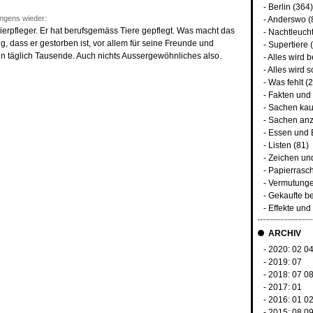
-
Berlin
(364)
ngens wieder:
-
Anderswo
(
rpfleger. Er hat berufsgemäss Tiere gepflegt. Was macht das
-
Nachtleuch
, dass er gestorben ist, vor allem für seine Freunde und
-
Supertiere
(
n täglich Tausende. Auch nichts Aussergewöhnliches also.
-
Alles wird 
-
Alles wird s
-
Was fehlt
(2
-
Fakten und
-
Sachen kau
-
Sachen anz
-
Essen und 
-
Listen
(81)
-
Zeichen un
-
Papierrasc
-
Vermutunge
-
Gekaufte b
-
Effekte un
ARCHIV
- 2020:
02
0
- 2019:
07
- 2018:
07
0
- 2017:
01
- 2016:
01
0
- 2015:
08
0