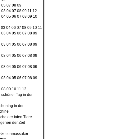
3
05
07
08
09
2
03
04
07
08
09
11
12
3
04
05
06
07
08
09
10
03
04
06
07
08
09
10
11
2
03
04
05
06
07
08
09
2
03
04
05
06
07
08
09
2
03
04
05
06
07
08
09
2
03
04
05
06
07
08
09
2
03
04
05
06
07
08
09
7
08
09
10
11
12
n schöner Tag in der
rchentag in der
chine
che der toten Tiere
rgehen der Zeit
nskettenmassaker