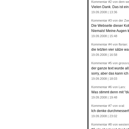
Kommentar
#2
von dem wei
Vielen Dank. Das ist ei
19.09.2008 | 13:36
Kommentar
#3
von der Zw
Die Webseite dieser Kob
Niemals! Meine Augen t
19.09.2008 | 15:48
Kommentar
#4
von florian:
die letzten vier sätze w
19.09.2008 | 16:58
Kommentar
#5
von grossra
der ganze text wurde all
sorry, aber das kann ich
19.09.2008 | 18:03
Kommentar
#6
von Lars:
Was stimmt denn mit "di
19.09.2008 | 19:48
Kommentar
#7
von sral:
Ich denke durchmesserha
19.09.2008 | 23:02
Kommentar
#8
von western