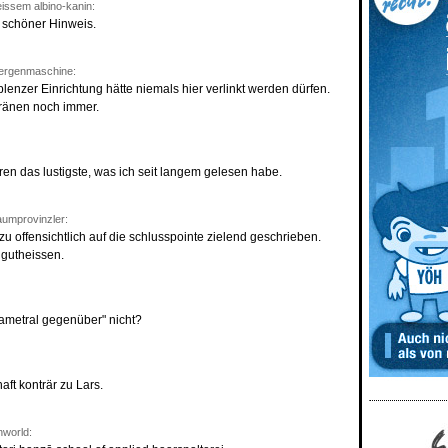
ssem albino-kanin:
n schöner Hinweis.
ergenmaschine:
lenzer Einrichtung hätte niemals hier verlinkt werden dürfen.
ränen noch immer.
aren das lustigste, was ich seit langem gelesen habe.
umprovinzler:
zu offensichtlich auf die schlusspointe zielend geschrieben.
 gutheissen.
ametral gegenüber" nicht?
ft konträr zu Lars.
world: