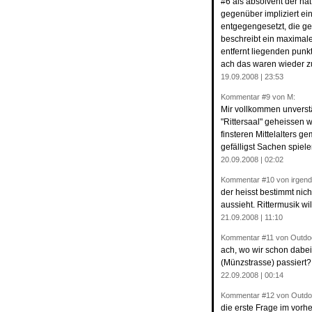
#6 als absolvent der hat
gegenüber impliziert ei
entgegengesetzt, die ge
beschreibt ein maximal
entfernt liegenden punkt
ach das waren wieder zu 
19.09.2008 | 23:53
Kommentar
#9
von M:
Mir vollkommen unverst
"Rittersaal" geheissen 
finsteren Mittelalters g
gefälligst Sachen spiel
20.09.2008 | 02:02
Kommentar
#10
von irgen
der heisst bestimmt nich
aussieht. Rittermusik wi
21.09.2008 | 11:10
Kommentar
#11
von Outdoo
ach, wo wir schon dabei 
(Münzstrasse) passiert
22.09.2008 | 00:14
Kommentar
#12
von Outdoo
die erste Frage im vorh