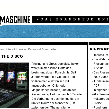
IN DER RI
swo | Alles wird besser | Essen und Essenzielles
-
Impressum
THE DISCO
-
Die Wahrhei
Provinz- und Grossraumdiskotheken
Riesenmas
waren immer schon Horte des
-
T-Shirts
besinnungslosen Fortschritts. Seit
-
Das Riesen
Jahren werden die Getränke dort
2007 zum G
vollkommen elektronisch mit
-
Jubiläumsa
ausgegebenen Chip- oder
PDF
Magnetkarten bezahlt, und an den
-
In eigener 
Kassen akzeptiert man auch EC-Karten.
-
Alle Termin
Die Verbannung des Kleingelds, ein
-
Kulturprodu
uralter Traum der Menschheit, ist
-
Preise
zwischen den Themenräumen
-
Rundherum