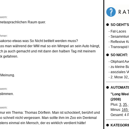
dwem:
 metasprachlichen Raum quer.
SO GEHT'S
- Fat-Laces
hmer:
- Sesammlu
sakorso etwas was So Nicht betitelt werden muss?
- Reflexive 
dass man während der WM mal so ein Wimpel an sein Auto hängt,
- Transrapid
 ich ja auch gemacht und mit dann den halben Tag mit meinem
SO NICHT:
k gefahren.
- Oliphant A
- zu kleine 
- asoziales V
r Meinung.
- 2. Mose 32
AUTOMATIS
dwem:
 stimmen.
"Long Wee
(2008)
Plus:
3
,
35
,
dwem:
Minus:
165 e
it nur ein Thema: Thomas Dörflein. Man ist schockiert, berührt und
Gesamt: 4 
 so schnell nicht vergessen. Man sollte ihm im Zoo ein Denkmal
tens einmal ein Mensch, der es wirklich verdient hätte!
KATEGORI