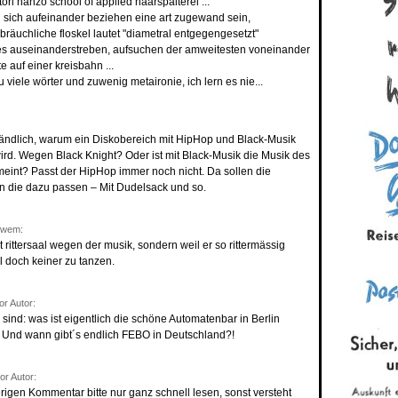
tori hanzō school of applied haarspalterei ...
n sich aufeinander beziehen eine art zugewand sein,
bräuchliche floskel lautet "diametral entgegengesetzt"
es auseinanderstreben, aufsuchen der amweitesten voneinander
e auf einer kreisbahn ...
viele wörter und zuwenig metaironie, ich lern es nie...
ändlich, warum ein Diskobereich mit HipHop und Black-Musik
wird. Wegen Black Knight? Oder ist mit Black-Musik die Musik des
emeint? Passt der HipHop immer noch nicht. Da sollen die
en die dazu passen – Mit Dudelsack und so.
dwem:
t rittersaal wegen der musik, sondern weil er so rittermässig
ll doch keiner zu tanzen.
r Autor:
sind: was ist eigentlich die schöne Automatenbar in Berlin
? Und wann gibt´s endlich FEBO in Deutschland?!
r Autor:
erigen Kommentar bitte nur ganz schnell lesen, sonst versteht