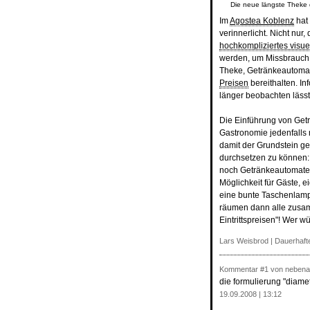
Die neue längste Theke d
Im
Agostea Koblenz
hat
verinnerlicht. Nicht nur,
hochkompliziertes visu
werden, um Missbrauch 
Theke, Getränkeautomate
Preisen
bereithalten. In
länger beobachten lässt,
Die Einführung von Get
Gastronomie jedenfalls n
damit der Grundstein ge
durchsetzen zu können: 
noch Getränkeautomaten 
Möglichkeit für Gäste, e
eine bunte Taschenlam
räumen dann alle zusamm
Eintrittspreisen"! Wer 
Lars Weisbrod |
Dauerhafte
Kommentar
#1
von nebena
die formulierung "diame
19.09.2008 | 13:12