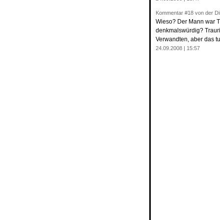
Kommentar
#18
von der Di
Wieso? Der Mann war Tie
denkmalswürdig? Traurig
Verwandten, aber das tu
24.09.2008 | 15:57