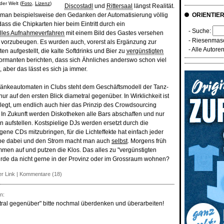
er Welt (
Foto
,
Lizenz
)
Discostadl
und
Rittersaal
längst Realität.
 man beispielsweise den Gedanken der Automatisierung völlig
ORIENTIE
 dass die Chipkarten hier beim Eintritt durch ein
- Suche:
elles Aufnahmeverfahren
mit einem Bild des Gastes versehen
-
Riesenmasc
vorzubeugen. Es wurden auch, vorerst als Ergänzung zur
-
Alle Autore
n aufgestellt, die kalte Softdrinks und Bier zu
vergünstigten
formanten berichten, dass sich Ähnliches anderswo schon viel
 aber das lässt es sich ja immer.
ränkeautomaten in Clubs steht dem Geschäftsmodell der Tanz-
ur auf den ersten Blick diametral gegenüber. In Wirklichkeit ist
legt, um endlich auch hier das Prinzip des Crowdsourcing
In Zukunft werden Diskotheken alle Bars abschaffen und nur
aufstellen. Kostspielige DJs werden ersetzt durch die
igene CDs mitzubringen, für die Lichteffekte hat einfach jeder
pe dabei und den Strom macht man auch
selbst
. Morgens früh
en auf und putzen die Klos. Das alles zu "vergünstigten
würde da nicht gerne in der Provinz oder im Grossraum wohnen?
r Link
|
Kommentare (18)
n:
tral gegenüber" bitte nochmal überdenken und überarbeiten!