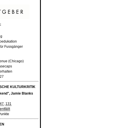
:
ng
Koedukation
 für Fussgänger
venue (Chicago)
Basecaps
erhalten
,27
CHE KULTURKRITIK
kend", Jamie Blanks
47
,
131
ntfällt
Punkte
EN