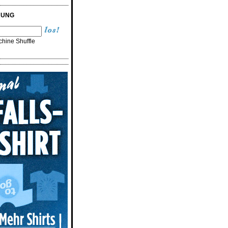
RUNG
hine Shuffle
n