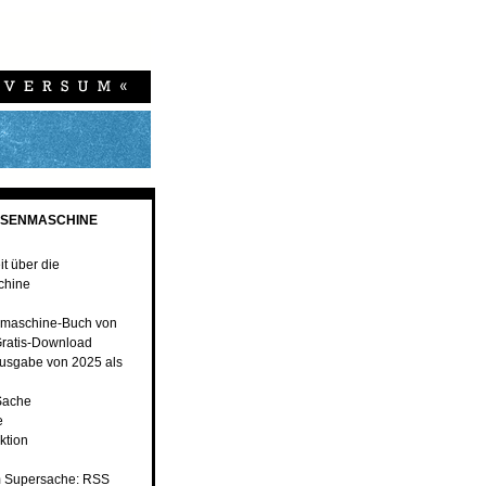
ESENMASCHINE
t über die
chine
maschine-Buch von
ratis-Download
usgabe von 2025 als
Sache
e
ktion
 Supersache: RSS