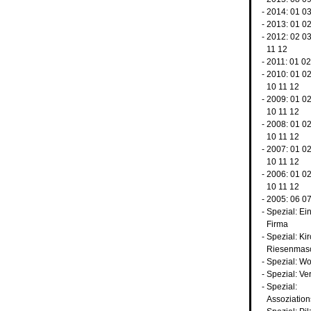
- 2014:
01
0
- 2013:
01
0
- 2012:
02
0
11
12
- 2011:
01
02
- 2010:
01
0
10
11
12
- 2009:
01
0
10
11
12
- 2008:
01
0
10
11
12
- 2007:
01
0
10
11
12
- 2006:
01
0
10
11
12
- 2005:
06
0
-
Spezial: Ei
Firma
-
Spezial: Ki
Riesenmas
-
Spezial: Wo
-
Spezial: Ve
-
Spezial:
Assoziatio