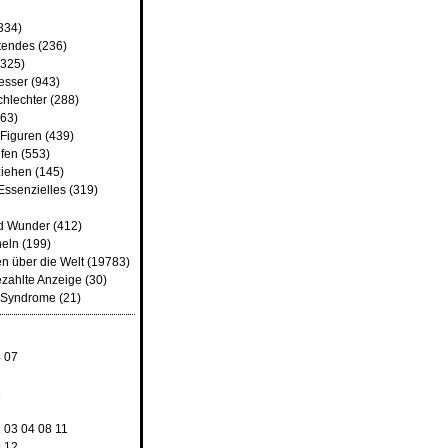
834)
tendes
(236)
325)
besser
(943)
chlechter
(288)
63)
 Figuren
(439)
fen
(553)
iehen
(145)
Essenzielles
(319)
d Wunder
(412)
heln
(199)
n über die Welt
(19783)
ezahlte Anzeige
(30)
d Syndrome
(21)
4
07
8
2
03
04
08
11
9
12