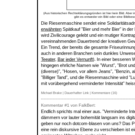
(Aus historischen Rechteklärungsgründen ist hier kein Bild. Aber 
gibt es entweder ein Bild oder eine Bildbes
Die Riesenmaschine sendet eine Solidaritätsa
erwähnten
Spätkauf "Bier und mehr Bier" in der
wird Zivilicourage gelebt und ein mutiger Kontra
vereinnahmenden Dauertrend der kreativen Ge
Ein Trend, der bereits die gesamte Friseurinnun
auch in anderen Branchen sein dunkles Unwesen
Teeater
,
Bar jeder Vernunft
). In einer besseren 
hingegen ehrliche Namen wie "Wurst", "Brot und
(diverse)", "Hosen, vor allem Jeans", "Benzin, a
"Billiger Tand", und die Riesenmaschine wird "
mit vorübergehend verminderter Intensität" heis
Michael Brake
|
Dauerhafter Link
|
Kommentare (16)
Kommentar
#1
von FalkBert:
Endlich sprichts mal einer aus. "Verminderte Inte
dämmern vor lauter bohemität langsam ins digit
geben nur noch dotcom-blasen von uns? Das Pr
eine rein diskursive Ebene zu verschieben ist ein