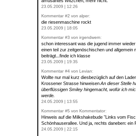
amüsantes Witzchen, mehr nicht.
23.05.2009 | 12:26
Kommentar
#2
von alper:
die riesenmaschine rockt
23.05.2009 | 18:05
Kommentar
#3
von irgendwem:
schon interessant was die jugend immer wieder 
einen teil zur zeitgenöschischen und allgemein 
beiträgt...finde ich klasse
23.05.2009 | 19:35
Kommentar
#4
von Levian:
Wollte nur mal kurz diesbezüglich auf den Laden
Krossener Strasse hinweisen
An dieser Stelle h
überflüssigen Smiley hingemacht, wofür ich mi
werde.
24.05.2009 | 13:55
Kommentar
#5
von Kommentator:
Hinweis auf die Milkshakebude "Links vom Fisch
Schönhauserallee. Und ja, rechts daneben: ein 
24.05.2009 | 22:15