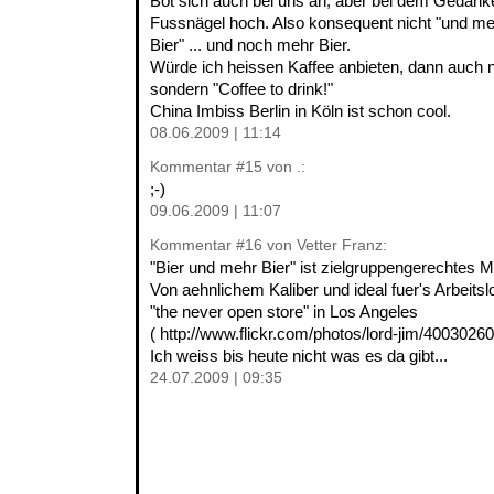
Bot sich auch bei uns an, aber bei dem Gedanke
Fussnägel hoch. Also konsequent nicht "und me
Bier" ... und noch mehr Bier.
Würde ich heissen Kaffee anbieten, dann auch ni
sondern "Coffee to drink!"
China Imbiss Berlin in Köln ist schon cool.
08.06.2009 | 11:14
Kommentar
#15
von .:
;-)
09.06.2009 | 11:07
Kommentar
#16
von Vetter Franz:
"Bier und mehr Bier" ist zielgruppengerechtes M
Von aehnlichem Kaliber und ideal fuer's Arbeits
"the never open store" in Los Angeles
( http://www.flickr.com/photos/lord-jim/40030260
Ich weiss bis heute nicht was es da gibt...
24.07.2009 | 09:35