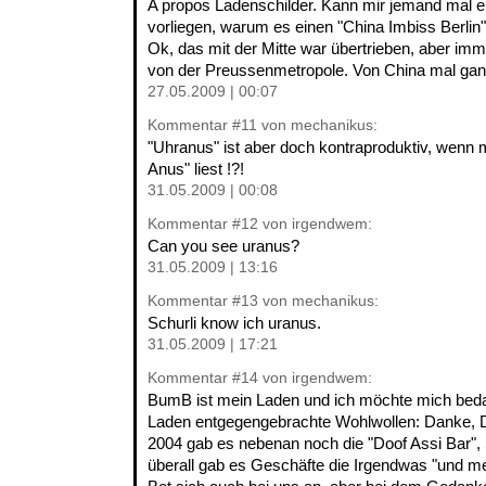
A propos Ladenschilder. Kann mir jemand mal ei
vorliegen, warum es einen "China Imbiss Berlin" 
Ok, das mit der Mitte war übertrieben, aber im
von der Preussenmetropole. Von China mal gan
27.05.2009 | 00:07
Kommentar
#11
von mechanikus:
"Uhranus" ist aber doch kontraproduktiv, wenn m
Anus" liest !?!
31.05.2009 | 00:08
Kommentar
#12
von irgendwem:
Can you see uranus?
31.05.2009 | 13:16
Kommentar
#13
von mechanikus:
Schurli know ich uranus.
31.05.2009 | 17:21
Kommentar
#14
von irgendwem:
BumB ist mein Laden und ich möchte mich beda
Laden entgegengebrachte Wohlwollen: Danke, D
2004 gab es nebenan noch die "Doof Assi Bar
überall gab es Geschäfte die Irgendwas "und m