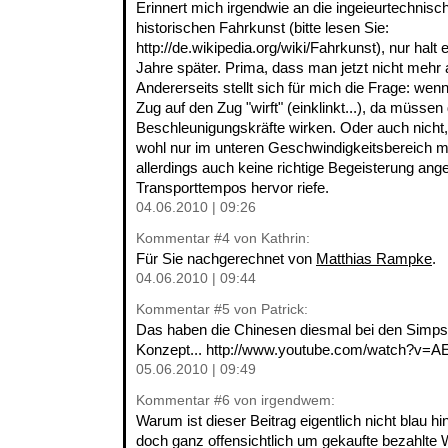
Erinnert mich irgendwie an die ingeieurtechnisch
historischen Fahrkunst (bitte lesen Sie:
http://de.wikipedia.org/wiki/Fahrkunst), nur halt
Jahre später. Prima, dass man jetzt nicht mehr 
Andererseits stellt sich für mich die Frage: we
Zug auf den Zug "wirft" (einklinkt...), da müsse
Beschleunigungskräfte wirken. Oder auch nicht
wohl nur im unteren Geschwindigkeitsbereich 
allerdings auch keine richtige Begeisterung ang
Transporttempos hervor riefe.
04.06.2010 | 09:26
Kommentar
#4
von Kathrin:
Für Sie nachgerechnet von
Matthias Rampke
.
04.06.2010 | 09:44
Kommentar
#5
von Patrick:
Das haben die Chinesen diesmal bei den Simps
Konzept... http://www.youtube.com/watch?v=
05.06.2010 | 09:49
Kommentar
#6
von irgendwem:
Warum ist dieser Beitrag eigentlich nicht blau hi
doch ganz offensichtlich um gekaufte bezahlte