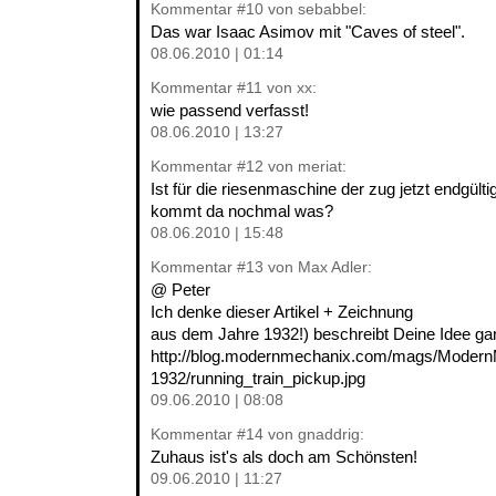
Kommentar
#10
von sebabbel:
Das war Isaac Asimov mit "Caves of steel".
08.06.2010 | 01:14
Kommentar
#11
von xx:
wie passend verfasst!
08.06.2010 | 13:27
Kommentar
#12
von meriat:
Ist für die riesenmaschine der zug jetzt endgült
kommt da nochmal was?
08.06.2010 | 15:48
Kommentar
#13
von Max Adler:
@ Peter
Ich denke dieser Artikel + Zeichnung
aus dem Jahre 1932!) beschreibt Deine Idee ga
http://blog.modernmechanix.com/mags/Modern
1932/running_train_pickup.jpg
09.06.2010 | 08:08
Kommentar
#14
von gnaddrig:
Zuhaus ist's als doch am Schönsten!
09.06.2010 | 11:27