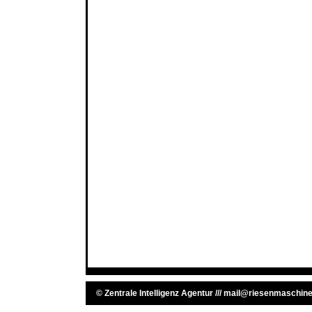
©
Zentrale Intelligenz Agentur
///
mail@riesenmaschine