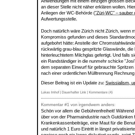
Anwendungen mit einem einzigen grossen Bec
an dieser Stelle nicht näher erklären wollen. Hier
Anliegen der WC-Behörde (
"Züri-WC" – sauber 
Aufwertungsstelle.
Doch natürlich wäre Zürich nicht Zürich, wenn 
Kompromiss gefunden und dieses Standardmodel
aufgebohrt hätte: Anstelle der Chromstahlwände
rückwärtig grau-blau gespritzte Glaswände, die
hinterleuchtetem Milchglas gefertigt. Und falls
ein Randständiger in die nunmehr schicke "Josi" 
dem separaten Einwurf für gebrauchte Spritzen
nach einer ordentlichen Mülltrennung Rechnung
Dieser Beitrag ist ein Update zu:
Swissialism, u
Lukas Imhof
|
Dauerhafter Link
|
Kommentare (4)
Kommentar
#1
von irgendwem anders:
Schön vor allem die Gebührenfreiheit! Während h
über von der Pharmaindustrie nach Gutdünken 
Krankenkassenbeiträge, eine Maut für die Benu
und natürlich 1 Euro Eintritt in längst privatisiert
sowieso noch nie lange diskutiert wurde, zeigt Z