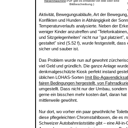
Riesenmaschine
-PDF gibt es entweder ein Bild oder eine
Bildbeschreibung.)
Aktivität, Bewegungsabläufe, Art der Bewegun
Konflikten und Hunden in Abhängigkeit der Son
Temperaturverlaufs analysierte. Neben der Erke
weniger Kinder anzutreffen und "Telefonkabinen,
und Sitzgelegenheiten" nicht nur "gut platziert", 
gestaltet" sind (S.52 f), wurde festgestellt, dass 
sicher und sauber ist.
Das Problem wurde nun auf gewohnt zürcherisc
viel Geld und gründlich. Die ganze Anlage wurde
denkmalgeschützte Kiosk perfekt instand gestell
üblichen LOHAS-Sorten
(mit Bio-Agavendicksaft
fairen Bedingungen hergestellt, von Fahrradkurie
umgestellt. Dass nicht nur der Umbau, sondern
gerne ein bisschen mehr kosten darf, daran hat 
mittlerweile gewöhnt.
Nur dort, wo vorher ein paar gewöhnliche Toilette
diese pflegeleichten Chromstahlboxen, die es mit
Schweizer Autobahnräststätte gibt – eine All-in-