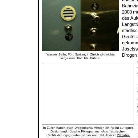
Bahnvia
2008 mu
des Auf
Langstr
städtis
Gentrif
gekomme
Josefsw
Drogen 
Wasser, Seife, Fön, Spritze; in Zürich wird nichts
vergessen. Bild: Ph. Hübner
In Zürich haben auch Drogenkonsumenten ein Recht auf gutes
Design und hübsche Piktogramme. (Aus historischen
Rechteklärungsgründen ist hier kein Bild. Aber im
20 Jahre