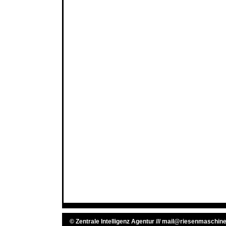
©
Zentrale Intelligenz Agentur
///
mail@riesenmaschine