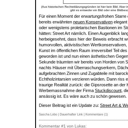
(Aus historischen Rechteklärungsgründen ist hier kein Bild. Aber 
gibt es entweder ein Bild oder eine Bildbes
Für einen Moment der erwartungsfrohen Starre d
bereits erwähnten
neuen Konservativen
elegant 
oder wenigstens proletarischen Bastionen im
hätten: Street Art nämlich. Einen Augenblick lan
herbeigesehnt, dass hier der Beweis erbracht w
humorvollen, aktivistischen Wertkonservativen, 
Kunst im öffentlichen Raum irreversibel Teil de
geworden ist und nun einen ästhetischen Gegene
Sekunde träumten wir bereits von Horden von 
nachts Häuser mit Überraschungserkern, Däche
aufgebrachten Zinnen und Zugabteile mit barock
Echtholzintarsien verzieren würden. Dann riss ei
traurige Realität zurück: die Gipsrosette an der
Werbemassnahme der Firma
Stuckdiscount
, d
ansässig ist. Es wäre auch zu schön gewesen.
Dieser Beitrag ist ein Update zu:
Street Art & W
Sascha Lobo
|
Dauerhafter Link
|
Kommentare (1)
Kommentar
#1
von Lukas: