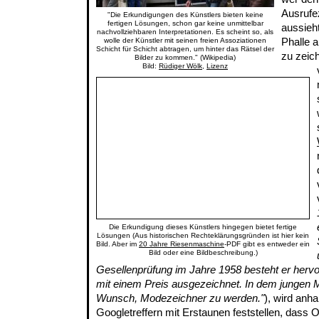
Ausrufe
"Die Erkundigungen des Künstlers bieten keine
fertigen Lösungen, schon gar keine unmittelbar
aussieht
nachvollziehbaren Interpretationen. Es scheint so, als
Phalle 
wolle der Künstler mit seinen freien Assoziationen
Schicht für Schicht abtragen, um hinter das Rätsel der
zu zeic
Bilder zu kommen." (Wikipedia)
Bild:
Rüdiger Wölk
,
Lizenz
Die Erkundigung dieses Künstlers hingegen bietet fertige
Lösungen (Aus historischen Rechteklärungsgründen ist hier kein
Bild. Aber im
20 Jahre Riesenmaschine
-PDF gibt es entweder ein
Bild oder eine Bildbeschreibung.)
Gesellenprüfung im Jahre 1958 besteht er herv
mit einem Preis ausgezeichnet. In dem jungen M
Wunsch, Modezeichner zu werden."
), wird anh
Googletreffern mit Erstaunen feststellen, dass O