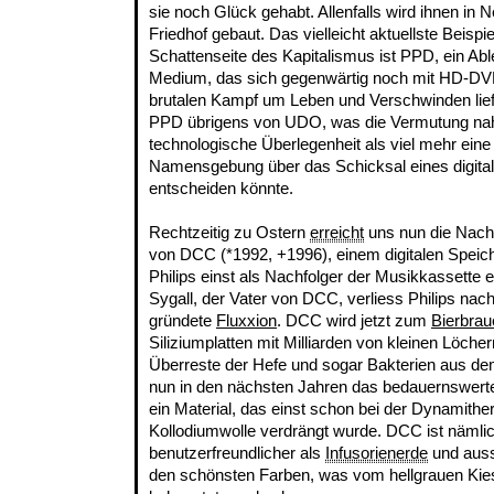
sie noch Glück gehabt. Allenfalls wird ihnen in Ne
Friedhof gebaut. Das vielleicht aktuellste Beispie
Schattenseite des Kapitalismus ist PPD, ein Ab
Medium, das sich gegenwärtig noch mit HD-D
brutalen Kampf um Leben und Verschwinden lief
PPD übrigens von UDO, was die Vermutung nahe
technologische Überlegenheit als viel mehr eine
Namensgebung über das Schicksal eines digita
entscheiden könnte.
Rechtzeitig zu Ostern
erreicht
uns nun die Nachr
von DCC (*1992, +1996), einem digitalen Spei
Philips einst als Nachfolger der Musikkassette 
Sygall, der Vater von DCC, verliess Philips n
gründete
Fluxxion
. DCC wird jetzt zum
Bierbrau
Siliziumplatten mit Milliarden von kleinen Löchern
Überreste der Hefe und sogar Bakterien aus de
nun in den nächsten Jahren das bedauernswerte
ein Material, das einst schon bei der Dynamithe
Kollodiumwolle verdrängt wurde. DCC ist nämlich
benutzerfreundlicher als
Infusorienerde
und auss
den schönsten Farben, was vom hellgrauen Kies