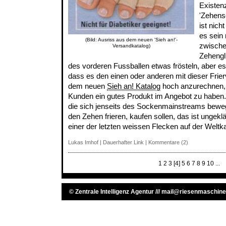
Existenz
'Zehens
ist nich
es sein
(Bild: Ausriss aus dem neuen 'Sieh an!'-
zwische
Versandkatalog)
Zehengl
des vorderen Fussballen etwas frösteln, aber es
dass es den einen oder anderen mit dieser Frierv
dem neuen
Sieh an! Katalog
hoch anzurechnen, 
Kunden ein gutes Produkt im Angebot zu haben. 
die sich jenseits des Sockenmainstreams bewe
den Zehen frieren, kaufen sollen, das ist ungek
einer der letzten weissen Flecken auf der Weltk
Lukas Imhof
|
Dauerhafter Link
|
Kommentare (2)
1
2
3
[4]
5
6
7
8
9
10
...
©
Zentrale Intelligenz Agentur
///
mail@riesenmaschine