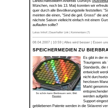
Landschaftsbildern Andreas Gurskys (
Ausstell
München, noch bis 13. Mai) konnten wir erfreuli
quer durch alle Bevölkerungsteile feststellen: "Si
meinten die einen, "Sind die geil. Gross!" die a
nächste Saison vielleicht einfach mit einem Gur
auflaufen sollte?
Lukas Imhof
|
Dauerhafter Link
|
Kommentare (7)
08.04.2007 | 10:59 | Alles wird besser | Essen un
SPEICHERMEDIEN ZU BIERBR
Es gibt in der
Traurigeres als
Standards, die
entwickelt werd
nicht durchset
herzlosen Mana
Markt genomme
entsprechenden
So schön kann Bierbrauen sein; Bild:
werden aufgelös
Fluxxion
Support eingeste
gebliebenen Patente werden in die Sklaverei ve