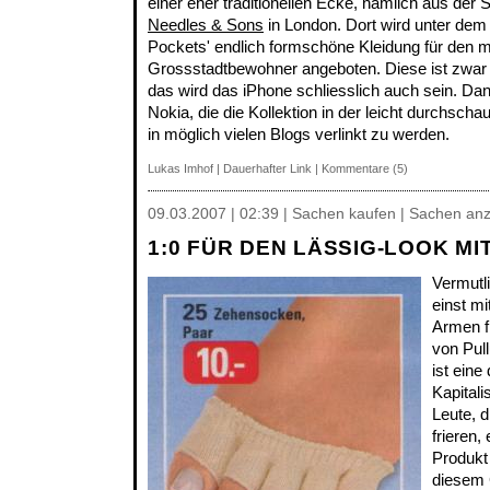
einer eher traditionellen Ecke, nämlich aus der
Needles & Sons
in London. Dort wird unter dem
Pockets' endlich formschöne Kleidung für den 
Grossstadtbewohner angeboten. Diese ist zwar 
das wird das iPhone schliesslich auch sein. Da
Nokia, die die Kollektion in der leicht durchscha
in möglich vielen Blogs verlinkt zu werden.
Lukas Imhof
|
Dauerhafter Link
|
Kommentare (5)
09.03.2007 | 02:39 | Sachen kaufen | Sachen an
1:0 FÜR DEN LÄSSIG-LOOK MIT
Vermutl
einst m
Armen fr
von Pull
ist ein
Kapitali
Leute, 
frieren,
Produkt 
diesem 