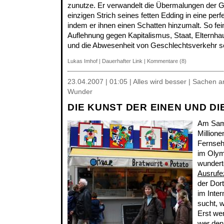
zunutze. Er verwandelt die Übermalungen der Gr
einzigen Strich seines fetten Edding in eine per
indem er ihnen einen Schatten hinzumalt. So fei
Auflehnung gegen Kapitalismus, Staat, Elternha
und die Abwesenheit von Geschlechtsverkehr s
Lukas Imhof
|
Dauerhafter Link
|
Kommentare (8)
23.04.2007 | 01:05 | Alles wird besser | Sachen 
Wunder
DIE KUNST DER EINEN UND D
Am Sam
Millione
Fernseh
im Olym
wundert
Ausrufe
der Dor
im Inter
sucht, w
Erst we
wer den