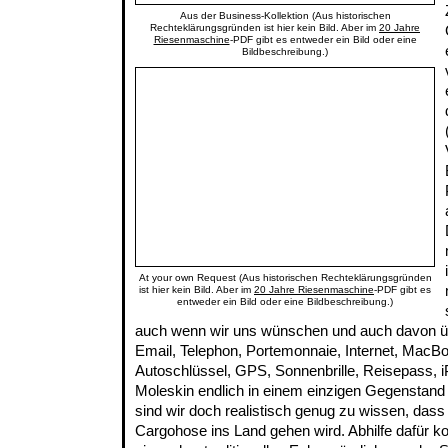
Aus der Business-Kollektion (Aus historischen
Rechteklärungsgründen ist hier kein Bild. Aber im
20 Jahre
Riesenmaschine
-PDF gibt es entweder ein Bild oder eine
Bildbeschreibung.)
At your own Request (Aus historischen Rechteklärungsgründen
ist hier kein Bild. Aber im
20 Jahre Riesenmaschine
-PDF gibt es
entweder ein Bild oder eine Bildbeschreibung.)
auch wenn wir uns wünschen und auch davon üb
Email, Telephon, Portemonnaie, Internet, MacBoo
Autoschlüssel, GPS, Sonnenbrille, Reisepass, i
Moleskin endlich in einem einzigen Gegenstand 
sind wir doch realistisch genug zu wissen, das
Cargohose ins Land gehen wird. Abhilfe dafür 