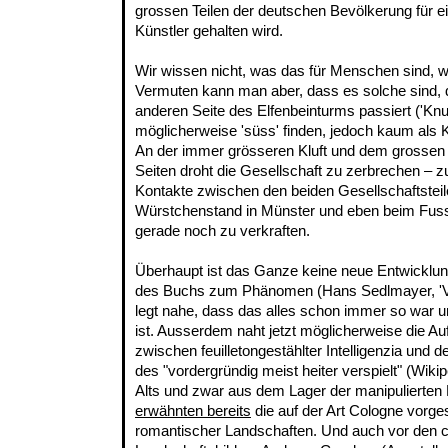
grossen Teilen der deutschen Bevölkerung für ei
Künstler gehalten wird.
Wir wissen nicht, was das für Menschen sind, wi
Vermuten kann man aber, dass es solche sind, d
anderen Seite des Elfenbeinturms passiert ('Knu
möglicherweise 'süss' finden, jedoch kaum als
An der immer grösseren Kluft und dem grossen
Seiten droht die Gesellschaft zu zerbrechen – 
Kontakte zwischen den beiden Gesellschaftsteile
Würstchenstand in Münster und eben beim Fuss
gerade noch zu verkraften.
Überhaupt ist das Ganze keine neue Entwicklu
des Buchs zum Phänomen (Hans Sedlmayer, 'Ver
legt nahe, dass das alles schon immer so war u
ist. Ausserdem naht jetzt möglicherweise die Au
zwischen feuilletongestählter Intelligenzia und 
des "vordergründig meist heiter verspielt" (Wik
Alts und zwar aus dem Lager der manipulierten 
erwähnten bereits
die auf der Art Cologne vorge
romantischer Landschaften. Und auch vor den co