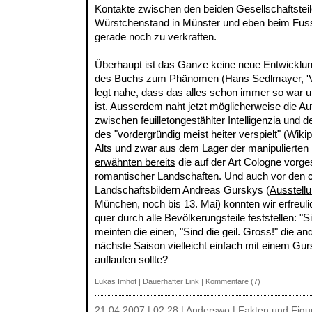
Kontakte zwischen den beiden Gesellschaftsteile
Würstchenstand in Münster und eben beim Fuss
gerade noch zu verkraften.
Überhaupt ist das Ganze keine neue Entwicklu
des Buchs zum Phänomen (Hans Sedlmayer, 'Ver
legt nahe, dass das alles schon immer so war u
ist. Ausserdem naht jetzt möglicherweise die Au
zwischen feuilletongestählter Intelligenzia und
des "vordergründig meist heiter verspielt" (Wik
Alts und zwar aus dem Lager der manipulierten 
erwähnten bereits
die auf der Art Cologne vorge
romantischer Landschaften. Und auch vor den c
Landschaftsbildern Andreas Gurskys (
Ausstell
München, noch bis 13. Mai) konnten wir erfreuli
quer durch alle Bevölkerungsteile feststellen: "Si
meinten die einen, "Sind die geil. Gross!" die 
nächste Saison vielleicht einfach mit einem Gur
auflaufen sollte?
Lukas Imhof
|
Dauerhafter Link
|
Kommentare (7)
21.04.2007 | 02:28 | Anderswo | Fakten und Fig