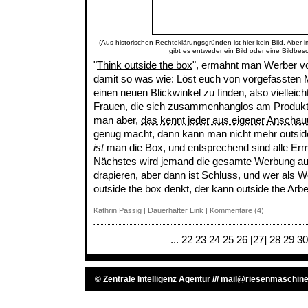
(Aus historischen Rechteklärungsgründen ist hier kein Bild. Aber 
gibt es entweder ein Bild oder eine Bildbes
"
Think outside the box
", ermahnt man Werber vo
damit so was wie: Löst euch von vorgefassten 
einen neuen Blickwinkel zu finden, also vielleic
Frauen, die sich zusammenhanglos am Produkt
man aber,
das kennt jeder aus eigener Anscha
genug macht, dann kann man nicht mehr outsid
ist
man die Box, und entsprechend sind alle Er
Nächstes wird jemand die gesamte Werbung au
drapieren, aber dann ist Schluss, und wer als 
outside the box denkt, der kann outside the Arbe
Kathrin Passig
|
Dauerhafter Link
|
Kommentare (4)
...
22
23
24
25
26
[27]
28
29
30
©
Zentrale Intelligenz Agentur
///
mail@riesenmaschine