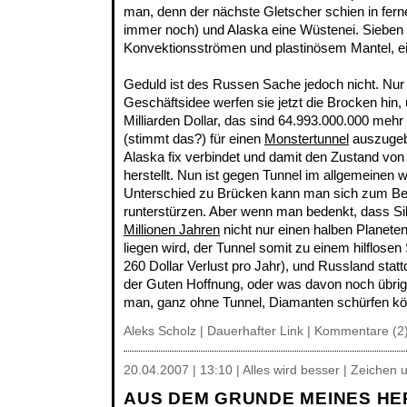
man, denn der nächste Gletscher schien in ferne
immer noch) und Alaska eine Wüstenei. Sieben 
Konvektionsströmen und plastinösem Mantel, ei
Geduld ist des Russen Sache jedoch nicht. Nur 
Geschäftsidee werfen sie jetzt die Brocken hin, 
Milliarden Dollar, das sind 64.993.000.000 me
(stimmt das?) für einen
Monstertunnel
auszugebe
Alaska fix verbindet und damit den Zustand von
herstellt. Nun ist gegen Tunnel im allgemeinen
Unterschied zu Brücken kann man sich zum Beis
runterstürzen. Aber wenn man bedenkt, dass Si
Millionen Jahren
nicht nur einen halben Planeten
liegen wird, der Tunnel somit zu einem hilflos
260 Dollar Verlust pro Jahr), und Russland stat
der Guten Hoffnung, oder was davon noch übrig 
man, ganz ohne Tunnel, Diamanten schürfen kön
Aleks Scholz |
Dauerhafter Link
|
Kommentare (2
20.04.2007 | 13:10 | Alles wird besser | Zeichen
AUS DEM GRUNDE MEINES HE