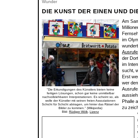
Wunder
DIE KUNST DER EINEN UND D
Am Sam
Million
Fernseh
im Olym
wundert
Ausrufe
der Dor
im Inter
sucht, w
Erst we
wer den
Ausrufe
"Die Erkundigungen des Künstlers bieten keine
fertigen Lösungen, schon gar keine unmittelbar
aussieht
nachvollziehbaren Interpretationen. Es scheint so, als
Phalle 
wolle der Künstler mit seinen freien Assoziationen
Schicht für Schicht abtragen, um hinter das Rätsel der
zu zeic
Bilder zu kommen." (Wikipedia)
Bild:
Rüdiger Wölk
,
Lizenz