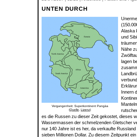
UNTEN DURCH
Unermes
(150.000
Alaska
und Sibi
träumen
Nähe zu
Zwölfta
lagen be
zusamm
Landbrü
verbund
Erkläru
Innern 
Kontinen
Mantel
Vergangenheit: Superkontinent Pangäa
rutschen
(
Quelle
,
Lizenz
)
es die Russen zu dieser Zeit gekostet, dieses w
Wassermassen der schmelzenden Gletscher ve
nur 140 Jahre ist es her, da verkaufte Russland
sieben Millionen Dollar. Zu diesem Zeitpunkt ei