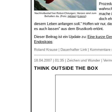
Prozedu
wahrsch
mache i
Nachholbedarf bei Robot-Chirurgen: Herzen sind zum
Behalten da. (Foto:
rightee
) (
Lizenz
)
doch eh
diesem Leben anfangen soll." Hoffen wir nur, d
es auch lassen" aus dem Brustkorb ertönt.
Dieser Beitrag ist ein Update zu:
Eine kurze Ges
Endoskops
Roland Krause |
Dauerhafter Link
|
Kommentare 
18.04.2007 | 01:35 | Zeichen und Wunder | Verm
THINK OUTSIDE THE BOX