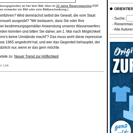
ärungsgründen ist hier kein Bild. Aber im
20 Jahre Riesenmaschine
-PDF
ORIENTIE
 es entweder ein Bild oder eine Bildbeschreibung.)
hinführen? Wird demnächst selbst die Gewalt, die vom Staat
- Suche:
ensuell ausgeübt? "Wir bedauern, dass Sie oder Ihre
-
Riesenmasc
 bei bestimmungsgemäßer Anwendung unseres Wasserwerfers
-
Alle Autore
rden könnten und bitten Sie daher, am 1. Mai nach Möglichkeit
enn's keine Umstände macht"? Das muss wohl diese repressive
use 1965 angedroht hat, und wer das Gegenteil behauptet, der
atürlich nur, wenn er das gern möchte.
pdate zu:
Neuer Trend zur Höflichkeit
r Link