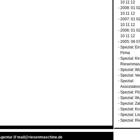
10
11
12
- 2008:
01
0
10
11
12
- 2007:
01
0
10
11
12
- 2006:
01
0
10
11
12
- 2005:
06
0
-
Spezial: Ei
Firma
-
Spezial: Ki
Riesenmas
-
Spezial: Wo
-
Spezial: Ve
-
Spezial:
Assoziatio
-
Spezial: Pil
-
Spezial: W
-
Spezial: Z
-
Spezial: K
-
Spezial: Li
-
Spezial: Ri
 Agentur
///
mail@riesenmaschine.de