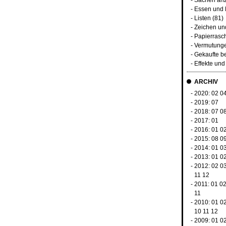
-
Sachen an
-
Essen und 
-
Listen
(81)
-
Zeichen u
-
Papierrasc
-
Vermutunge
-
Gekaufte b
-
Effekte un
ARCHIV
- 2020:
02
0
- 2019:
07
- 2018:
07
0
- 2017:
01
- 2016:
01
0
- 2015:
08
0
- 2014:
01
0
- 2013:
01
0
- 2012:
02
0
11
12
- 2011:
01
0
11
- 2010:
01
0
10
11
12
- 2009:
01
0