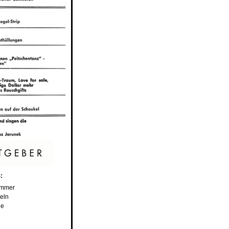
:
immer
eln
ge