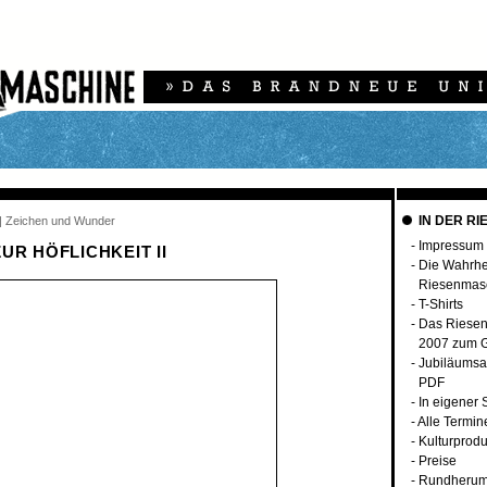
IN DER RI
n | Zeichen und Wunder
-
Impressum
UR HÖFLICHKEIT II
-
Die Wahrhei
Riesenmas
-
T-Shirts
-
Das Riese
2007 zum G
-
Jubiläumsa
PDF
-
In eigener
-
Alle Termin
-
Kulturprodu
-
Preise
-
Rundherum