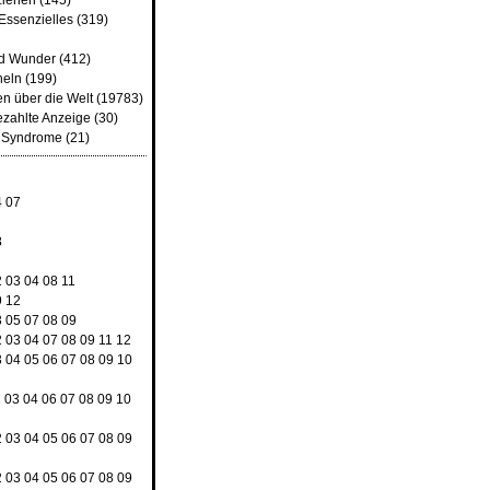
ziehen
(145)
Essenzielles
(319)
nd Wunder
(412)
heln
(199)
n über die Welt
(19783)
ezahlte Anzeige
(30)
d Syndrome
(21)
4
07
8
2
03
04
08
11
9
12
3
05
07
08
09
2
03
04
07
08
09
11
12
3
04
05
06
07
08
09
10
2
03
04
06
07
08
09
10
2
03
04
05
06
07
08
09
2
03
04
05
06
07
08
09