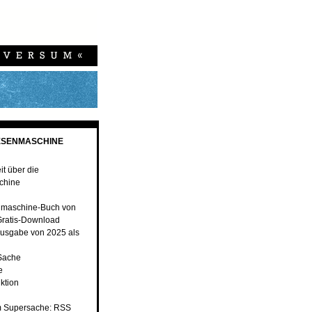
ESENMASCHINE
t über die
chine
nmaschine-Buch von
ratis-Download
usgabe von 2025 als
 Sache
e
ktion
 Supersache: RSS