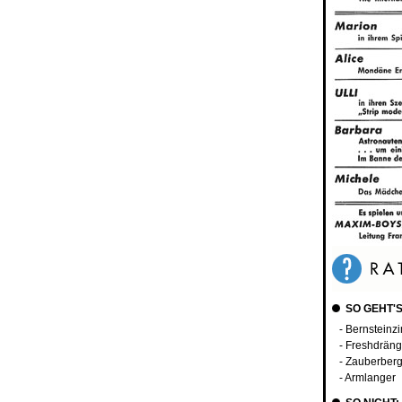
SO GEHT'S
- Bernsteinz
- Freshdräng
- Zauberber
- Armlanger