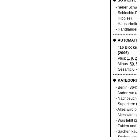
SO NICHT:
- neuer Schwi
- Schlechte
Hippies)
- Hausarbeit
- Handlange
AUTOMATI
"16 Blocks
(2006)
Plus:
1
,
9
,
2
Minus:
50
,
Gesamt: 0 
KATEGORI
-
Berlin
(364
-
Anderswo
(
-
Nachtleuch
-
Supertiere
-
Alles wird 
-
Alles wird s
-
Was fehlt
(2
-
Fakten und
-
Sachen kau