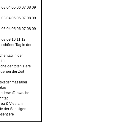
2
03
04
05
06
07
08
09
2
03
04
05
06
07
08
09
2
03
04
05
06
07
08
09
7
08
09
10
11
12
n schöner Tag in der
rchentag in der
chine
che der toten Tiere
rgehen der Zeit
nskettenmassaker
ztag
underwaffenwoche
ahntag
orea & Vietnam
ste der Sonstigen
esentiere