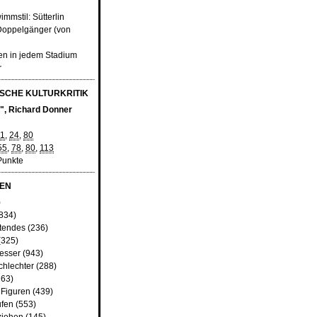
mmstil: Sütterlin
 Doppelgänger (von
en in jedem Stadium
r
SCHE KULTURKRITIK
", Richard Donner
1
,
24
,
80
55
,
78
,
80
,
113
Punkte
EN
)
834)
tendes
(236)
(325)
besser
(943)
chlechter
(288)
63)
 Figuren
(439)
fen
(553)