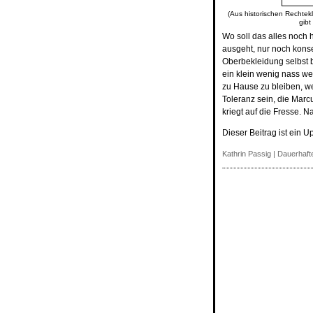
(Aus historischen Rechtekl
gibt
Wo soll das alles noch 
ausgeht, nur noch kons
Oberbekleidung selbst
ein klein wenig nass we
zu Hause zu bleiben, w
Toleranz sein, die Marc
kriegt auf die Fresse. N
Dieser Beitrag ist ein U
Kathrin Passig
|
Dauerhafte