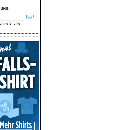
RUNG
hine Shuffle
n