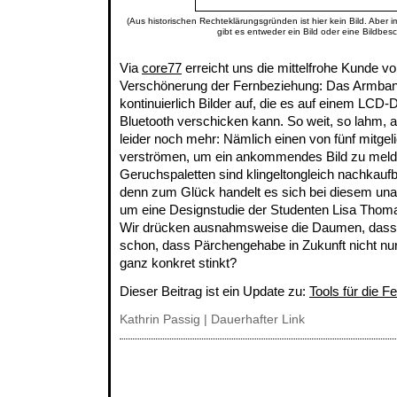
(Aus historischen Rechteklärungsgründen ist hier kein Bild. Aber 
gibt es entweder ein Bild oder eine Bildbes
Via
core77
erreicht uns die mittelfrohe Kunde v
Verschönerung der Fernbeziehung: Das Armba
kontinuierlich Bilder auf, die es auf einem LCD-
Bluetooth verschicken kann. So weit, so lahm,
leider noch mehr: Nämlich einen von fünf mitgel
verströmen, um ein ankommendes Bild zu melde
Geruchspaletten sind klingeltongleich nachkaufb
denn zum Glück handelt es sich bei diesem unap
um eine Designstudie der Studenten Lisa Thoma
Wir drücken ausnahmsweise die Daumen, dass es
schon, dass Pärchengehabe in Zukunft nicht nu
ganz konkret stinkt?
Dieser Beitrag ist ein Update zu:
Tools für die F
Kathrin Passig
|
Dauerhafter Link