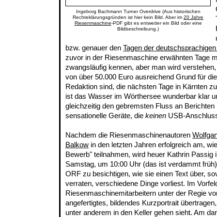
Ingeborg Bachmann Turner Overdrive (Aus historischen
Rechteklärungsgründen ist hier kein Bild. Aber im
20 Jahre
Riesenmaschine
-PDF gibt es entweder ein Bild oder eine
Bildbeschreibung.)
bzw. genauer den
Tagen der deutschsprachigen 
zuvor in der Riesenmaschine erwähnten Tage 
zwangsläufig kennen, aber man wird verstehen
von über 50.000 Euro ausreichend Grund für die 
Redaktion sind, die nächsten Tage in Kärnten z
ist das Wasser im Wörthersee wunderbar klar und
gleichzeitig den gebremsten Fluss an Berichten 
sensationelle Geräte, die
keinen
USB-Anschluss 
Nachdem die Riesenmaschinenautoren
Wolfgan
Balkow
in den letzten Jahren erfolgreich am, w
Bewerb" teilnahmen, wird heuer Kathrin Passig
Samstag, um 10:00 Uhr (das ist verdammt früh), 
ORF zu besichtigen, wie sie einen Text über, so
verraten, verschiedene Dinge vorliest. Im Vorfel
Riesenmaschinemitarbeitern unter der Regie v
angefertigtes, bildendes Kurzportrait übertragen
unter anderem in den Keller gehen sieht. Am d