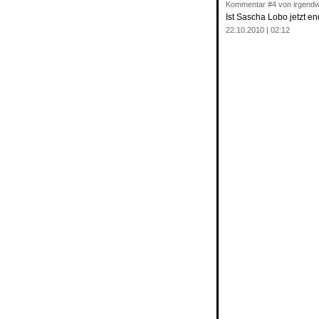
Kommentar
#4
von irgend
Ist Sascha Lobo jetzt e
22.10.2010 | 02:12