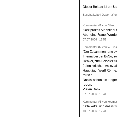
Dieser Beitrag ist ein U
Sascha Lobo
|
Dauerhafter
Kommentar
#1
von Biber:
"Reziprokes Sinnbildöl f
Aber eine Frage: Wurde 
07.07.2006 | 17:52
Kommentar
#2
von W. Bies
"Der Zusammenhang zwis
Thema bei der BüSo, son
Denker, zum Beispiel fü
freien lyrischen Assozi
Hauptfigur Werff Rönne,
muss."
Das ist schon ein lange
reden.
Vielen Dank
07.07.2006 | 19:41
Kommentar
#3
von kosmar
nette kette. und das ist 
10.07.2006 | 12:44