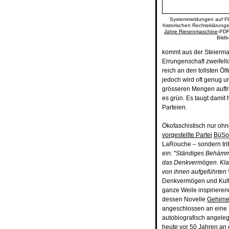
Systemmeldungen auf Flic
historischen Rechteklärungsg
Jahre Riesenmaschine
-PDF
Bildb
kommt aus der Steierma
Errungenschaft zweifel
reich an den tollsten Ö
jedoch wird oft genug u
grösseren Mengen auftri
es grün. Es taugt damit 
Parteien.
Ökofaschistisch nur ohn
vorgestellte Partei
BüSo
LaRouche – sondern trit
ein: "
Ständiges Behämme
das Denkvermögen. Klas
von ihnen aufgeführten 
Denkvermögen und Kultu
ganze Weile inspirierend
dessen Novelle
Gehirn
angeschlossen an eine E
autobiografisch angeleg
heute vor 50 Jahren an