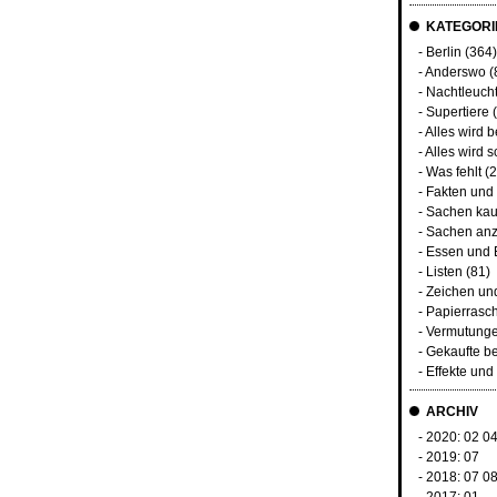
KATEGORI
-
Berlin
(364)
-
Anderswo
(
-
Nachtleuch
-
Supertiere
(
-
Alles wird 
-
Alles wird s
-
Was fehlt
(2
-
Fakten und
-
Sachen kau
-
Sachen anz
-
Essen und 
-
Listen
(81)
-
Zeichen un
-
Papierrasc
-
Vermutunge
-
Gekaufte b
-
Effekte un
ARCHIV
- 2020:
02
0
- 2019:
07
- 2018:
07
0