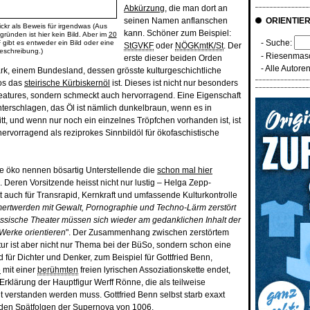
Abkürzung
, die man dort an
seinen Namen anflanschen
ORIENTIE
kr als Beweis für irgendwas (Aus
kann. Schöner zum Beispiel:
ründen ist hier kein Bild. Aber im
20
- Suche:
 gibt es entweder ein Bild oder eine
StGVKF
oder
NÖGKmtK/St
. Der
eschreibung.)
-
Riesenmasc
erste dieser beiden Orden
-
Alle Autore
rk, einem Bundesland, dessen grösste kulturgeschichtliche
los das
steirische Kürbiskernöl
ist. Dieses ist nicht nur besonders
lfeatures, sondern schmeckt auch hervorragend. Eine Eigenschaft
nterschlagen, das Öl ist nämlich dunkelbraun, wenn es in
tt, und wenn nur noch ein einzelnes Tröpfchen vorhanden ist, ist
hervorragend als reziprokes Sinnbildöl für ökofaschistische
e öko nennen bösartig Unterstellende die
schon mal hier
. Deren Vorsitzende heisst nicht nur lustig – Helga Zepp-
t auch für Transrapid, Kernkraft und umfassende Kulturkontrolle
rtwerden mit Gewalt, Pornographie und Techno-Lärm zerstört
sische Theater müssen sich wieder am gedanklichen Inhalt der
Werke orientieren
". Der Zusammenhang zwischen zerstörtem
r ist aber nicht nur Thema bei der BüSo, sondern schon eine
 für Dichter und Denker, zum Beispiel für Gottfried Benn,
e
mit einer
berühmten
freien lyrischen Assoziationskette endet,
rklärung der Hauptfigur Werff Rönne, die als teilweise
t verstanden werden muss. Gottfried Benn selbst starb exaxt
 den Spätfolgen der Supernova von 1006.