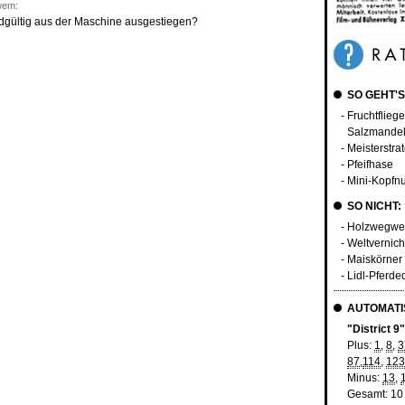
wem:
ndgültig aus der Maschine ausgestiegen?
SO GEHT'S
- Fruchtflie
Salzmandeln
- Meisterstra
- Pfeifhase
- Mini-Kopfn
SO NICHT:
- Holzwegwe
- Weltvernic
- Maiskörner
- Lidl-Pferde
AUTOMATIS
"District 9
Plus:
1
,
8
,
3
87
,
114
,
123
Minus:
13
,
Gesamt: 10