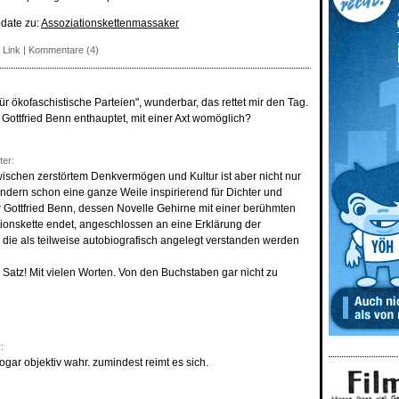
pdate zu:
Assoziationskettenmassaker
 Link
|
Kommentare (4)
ür ökofaschistische Parteien", wunderbar, das rettet mir den Tag.
Gottfried Benn enthauptet, mit einer Axt womöglich?
ter:
chen zerstörtem Denkvermögen und Kultur ist aber nicht nur
dern schon eine ganze Weile inspirierend für Dichter und
r Gottfried Benn, dessen Novelle Gehirne mit einer berühmten
ationskette endet, angeschlossen an eine Erklärung der
 die als teilweise autobiografisch angelegt verstanden werden
r Satz! Mit vielen Worten. Von den Buchstaben gar nicht zu
:
sogar objektiv wahr. zumindest reimt es sich.