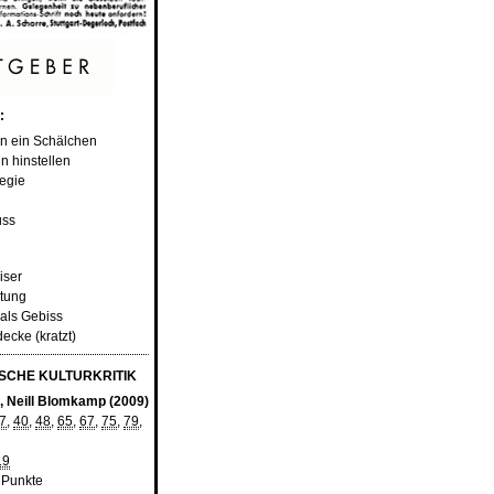
:
gen ein Schälchen
 hinstellen
tegie
uss
iser
htung
 als Gebiss
decke (kratzt)
CHE KULTURKRITIK
", Neill Blomkamp (2009)
7
,
40
,
48
,
65
,
67
,
75
,
79
,
19
 Punkte