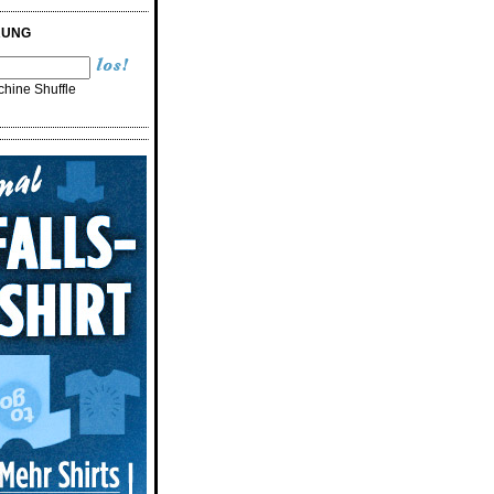
RUNG
hine Shuffle
n