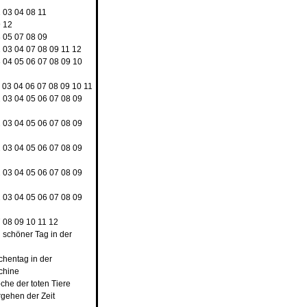
2
03
04
08
11
9
12
3
05
07
08
09
2
03
04
07
08
09
11
12
3
04
05
06
07
08
09
10
03
04
06
07
08
09
10
11
2
03
04
05
06
07
08
09
2
03
04
05
06
07
08
09
2
03
04
05
06
07
08
09
2
03
04
05
06
07
08
09
2
03
04
05
06
07
08
09
7
08
09
10
11
12
n schöner Tag in der
rchentag in der
chine
che der toten Tiere
rgehen der Zeit