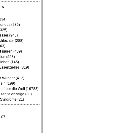
EN
834)
tendes
(236)
325)
besser
(943)
chlechter
(288)
63)
 Figuren
(439)
fen
(553)
iehen
(145)
Essenzielles
(319)
d Wunder
(412)
heln
(199)
n über die Welt
(19783)
ezahlte Anzeige
(30)
d Syndrome
(21)
4
07
8