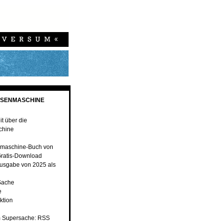
ESENMASCHINE
t über die
chine
maschine-Buch von
ratis-Download
usgabe von 2025 als
Sache
e
ktion
 Supersache: RSS