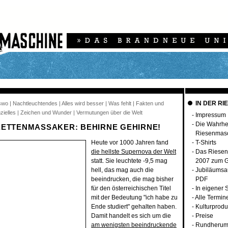
IN DER RI
swo | Nachtleuchtendes | Alles wird besser | Was fehlt | Fakten und
zielles | Zeichen und Wunder | Vermutungen über die Welt
-
Impressum
-
Die Wahrhei
KETTENMASSAKER: BEHIRNE GEHIRNE!
Riesenmas
Heute vor 1000 Jahren fand
-
T-Shirts
die hellste Supernova der Welt
-
Das Riesen
statt. Sie leuchtete -9,5 mag
2007 zum G
hell, das mag auch die
-
Jubiläumsa
beeindrucken, die mag bisher
PDF
für den österreichischen Titel
-
In eigener 
mit der Bedeutung "ich habe zu
-
Alle Termin
Ende studiert" gehalten haben.
-
Kulturprodu
Damit handelt es sich um die
-
Preise
am wenigsten beeindruckende
-
Rundherum