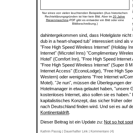
Nur eines von vielen leuchtenden Beispielen (Aus historischen
Rechteklärungsgründen ist hier kein Bild. Aber im
20 Jahre
Riesenmaschine
-PDF gibt es entweder ein Bild oder eine
Bildbeschreibung.)
dahintergekommen sind, dass Hotelgäste nicht 
dub in a heart-shaped tub" interessiert sind als 
"Free High Speed Wireless Internet" (Holiday In
Internet" (Microtel Inns) "Complimentary Wirele
Hotel" (Comfort Inn), "Free High Speed Internet 
"Free High Speed Wireless Internet" (Super 8 Mo
Internet Access" (EconoLodge), "Free High Spee
Western) oder wenigstens "Free Internet w/Com
Motel). "Je nun", müssen die Überlegungen der
Hotelmanager in etwa gelautet haben, "unsere G
kostenloses Internet, also sollen sie es haben."
kapitalistisches Konzept, das sicher früher ode
nach Deutschland finden wird. Und sei es auf 
Kontinentaldrift
.
Dieser Beitrag ist ein Update zu:
Not so hot spo
Kathrin Passig
|
Dauerhafter Link
|
Kommentare (4)