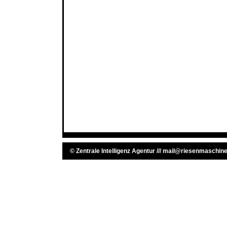
©
Zentrale Intelligenz Agentur
///
mail@riesenmaschine