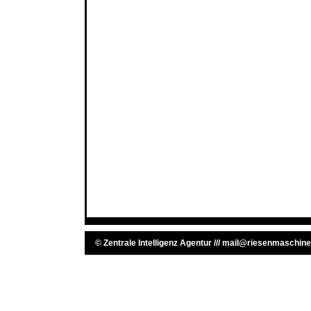
©
Zentrale Intelligenz Agentur
///
mail@riesenmaschine