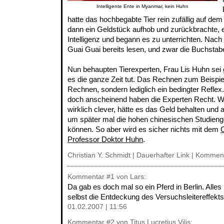
Intelligente Ente in Myanmar, kein Huhn
hatte das hochbegabte Tier rein zufällig auf dem
dann ein Geldstück aufhob und zurückbrachte, e
Intelligenz und begann es zu unterrichten. Nach
Guai Guai bereits lesen, und zwar die Buchstab
Nun behaupten Tierexperten, Frau Lis Huhn sei g
es die ganze Zeit tut. Das Rechnen zum Beispiel
Rechnen, sondern lediglich ein bedingter Reflex.
doch anscheinend haben die Experten Recht. W
wirklich clever, hätte es das Geld behalten und 
um später mal die hohen chinesischen Studien
können. So aber wird es sicher nichts mit dem
Professor Doktor Huhn
.
Christian Y. Schmidt |
Dauerhafter Link
|
Komment
Kommentar
#1
von Lars:
Da gab es doch mal so ein Pferd in Berlin. Alle
selbst die Entdeckung des Versuchsleitereffekts
01.02.2007 | 11:56
Kommentar
#2
von Titus Lucretius Vilis: