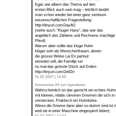
Egal, wie albern das Thema auf den
ersten Blick auch sein mag – letztlich landet
man schon wieder bei einer ganz seriösen
wissenschaftlichen Fragestellung:
http://tinyurl.com/2ay4t2
(siehe auch: "Kluger Hans", das war das
angeblich des Zählens und Rechnens mächtige
Pferd)
Warum aber sollte das kluge Huhn
klüger sein als Menschenfrauen, denen
die grosse Weise Lai En partout
einreden will, die Famillje sei
nu mal das grösste Glück auf Erden:
http://tinyurl.com/2e82rr
01.02.2007 | 15:50
Kommentar
#3
von irgendwem:
Wahrscheinlich ist das garnicht ein echtes Huh
mit kleinen, relativ cleveren Gnomen die sich i
verstecken. Praktisch ein Huhntürke.
Wieso die Gnome dann aber so dumm sind ist noc
weil sie in einer Maschine eingesperrt leben)
01.02.2007 | 17:02