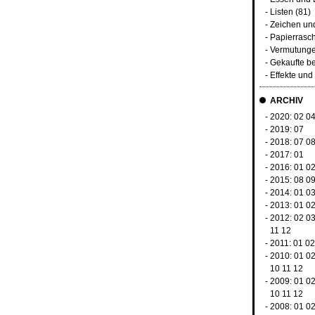
-
Listen
(81)
-
Zeichen un
-
Papierrasc
-
Vermutunge
-
Gekaufte b
-
Effekte un
ARCHIV
- 2020:
02
0
- 2019:
07
- 2018:
07
0
- 2017:
01
- 2016:
01
0
- 2015:
08
0
- 2014:
01
0
- 2013:
01
0
- 2012:
02
0
11
12
- 2011:
01
02
- 2010:
01
0
10
11
12
- 2009:
01
0
10
11
12
- 2008:
01
0