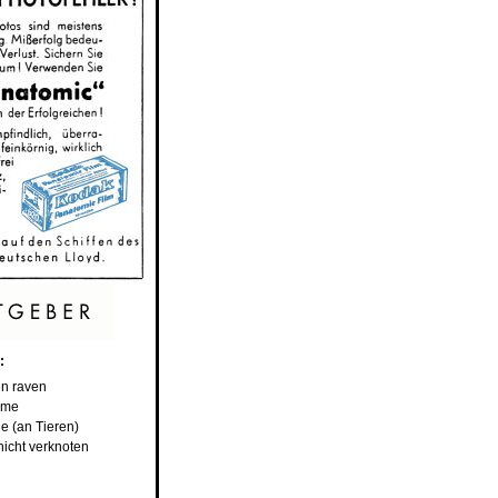
:
en raven
eme
e (an Tieren)
 nicht verknoten