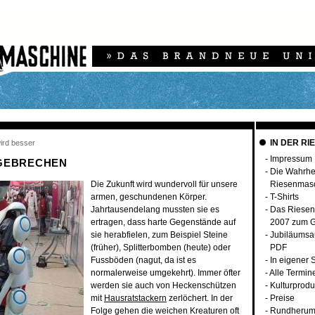
IN DER RI
wird besser
-
Impressum
GEBRECHEN
-
Die Wahrhei
Die Zukunft wird wundervoll für unsere
Riesenmas
armen, geschundenen Körper.
-
T-Shirts
Jahrtausendelang mussten sie es
-
Das Riesen
ertragen, dass harte Gegenstände auf
2007 zum G
sie herabfielen, zum Beispiel Steine
-
Jubiläumsa
(früher), Splitterbomben (heute) oder
PDF
Fussböden (nagut, da ist es
-
In eigener 
normalerweise umgekehrt). Immer öfter
-
Alle Termin
werden sie auch von Heckenschützen
-
Kulturprodu
mit
Hausratstackern
zerlöchert. In der
-
Preise
Folge gehen die weichen Kreaturen oft
-
Rundherum