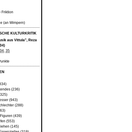
 Friktion
ne (an Wimpern)
CHE KULTURKRITIK
sik aus Vittula", Reza
04)
34
,
35
Punkte
EN
834)
tendes
(236)
325)
besser
(943)
chlechter
(288)
63)
 Figuren
(439)
fen
(553)
iehen
(145)
Essenzielles
(319)