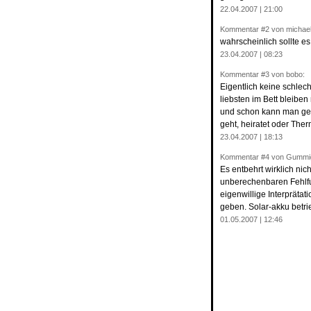
22.04.2007 | 21:00
Kommentar
#2
von michael
wahrscheinlich sollte es
23.04.2007 | 08:23
Kommentar
#3
von bobo:
Eigentlich keine schle
liebsten im Bett bleiben
und schon kann man gel
geht, heiratet oder Ther
23.04.2007 | 18:13
Kommentar
#4
von Gummig
Es entbehrt wirklich nic
unberechenbaren Fehlfu
eigenwillige Interpräta
geben. Solar-akku betri
01.05.2007 | 12:46