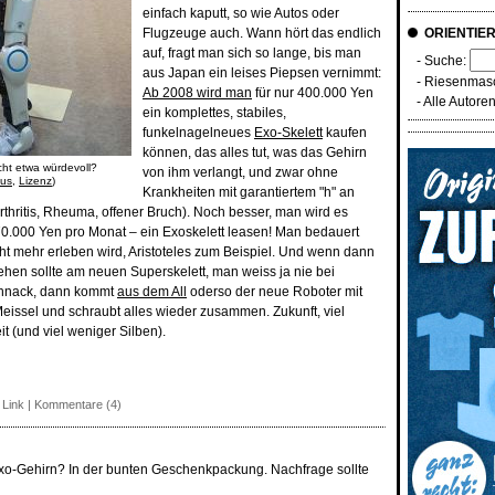
einfach kaputt, so wie Autos oder
Flugzeuge auch. Wann hört das endlich
ORIENTIE
auf, fragt man sich so lange, bis man
- Suche:
aus Japan ein leises Piepsen vernimmt:
-
Riesenmasc
Ab 2008 wird man
für nur 400.000 Yen
-
Alle Autore
ein komplettes, stabiles,
funkelnagelneues
Exo-Skelett
kaufen
können, das alles tut, was das Gehirn
icht etwa würdevoll?
von ihm verlangt, und zwar ohne
nus
,
Lizenz
)
Krankheiten mit garantiertem "h" an
thritis, Rheuma, offener Bruch). Noch besser, man wird es
70.000 Yen pro Monat – ein Exoskelett leasen! Man bedauert
icht mehr erleben wird, Aristoteles zum Beispiel. Und wenn dann
hen sollte am neuen Superskelett, man weiss ja nie bei
hnack, dann kommt
aus dem All
oderso der neue Roboter mit
issel und schraubt alles wieder zusammen. Zukunft, viel
t (und viel weniger Silben).
 Link
|
Kommentare (4)
o-Gehirn? In der bunten Geschenkpackung. Nachfrage sollte