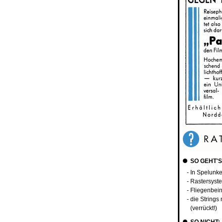
SO GEHT'S
- In Spelunk
- Rastersyst
- Fliegenbein
- die Strings
(verrückt!)