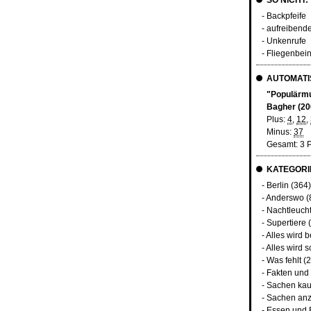
SO NICHT:
- Backpfeife
- aufreibende
- Unkenrufe
- Fliegenbei
AUTOMATIS
"Populärmu
Bagher (20
Plus:
4
,
12
,
Minus:
37
Gesamt: 3 
KATEGORI
-
Berlin
(364)
-
Anderswo
(
-
Nachtleuch
-
Supertiere
(
-
Alles wird 
-
Alles wird s
-
Was fehlt
(2
-
Fakten und
-
Sachen kau
-
Sachen anz
-
Essen und 