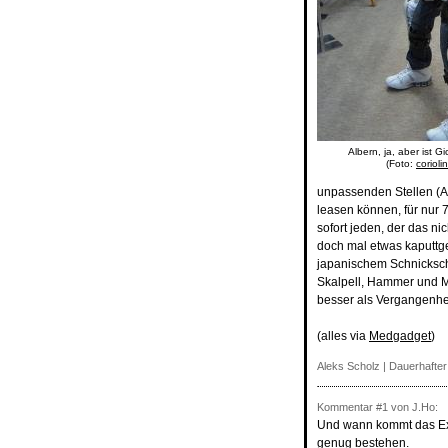
Albern, ja, aber ist G
(Foto:
corioli
unpassenden Stellen (Ar
leasen können, für nur 
sofort jeden, der das n
doch mal etwas kaputtge
japanischem Schnicksc
Skalpell, Hammer und Me
besser als Vergangenhei
(alles via
Medgadget
)
Aleks Scholz |
Dauerhafter
Kommentar
#1
von J.Ho:
Und wann kommt das Ex
genug bestehen.