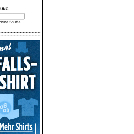
RUNG
hine Shuffle
n