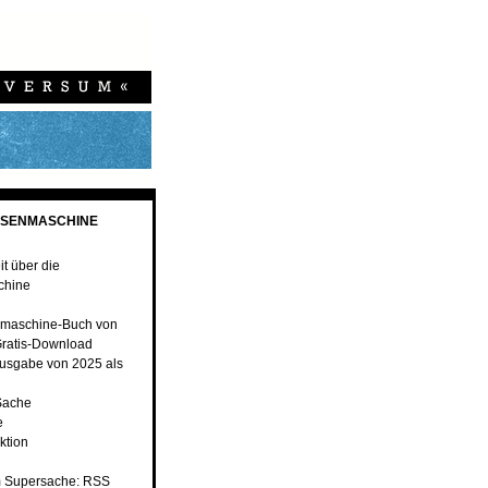
ESENMASCHINE
t über die
chine
maschine-Buch von
ratis-Download
usgabe von 2025 als
Sache
e
ktion
 Supersache: RSS