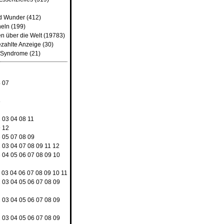
d Wunder
(412)
heln
(199)
n über die Welt
(19783)
ezahlte Anzeige
(30)
d Syndrome
(21)
4
07
8
2
03
04
08
11
9
12
3
05
07
08
09
2
03
04
07
08
09
11
12
3
04
05
06
07
08
09
10
03
04
06
07
08
09
10
11
2
03
04
05
06
07
08
09
2
03
04
05
06
07
08
09
2
03
04
05
06
07
08
09