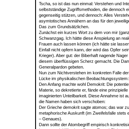
Tscha, so ist das nun einmal: Verstehen und Inte
selbstständige Zugriffsmethoden, die dennoch e
gegenseitig stützen, und dennoch: Alles Versteh
asymtotisches Annähern an das für den jeweilig
Das zum Grundsätzlichen.
Zunächst ein kurzes Wort zu dem von mir (ganz e
Schwanzgag. Ich hätte diese Anspielung an real
Frauen auch lassen können (ich hätte sie lassen
Einfall nicht opfern kann, der wird das Opfer sein
Krieger). Aber gut: der Biberhaft nagende Nager
diesem überflüssigen Scherz gemacht. Die Dam
Generalpardon gebeten.
Nun zum Nichtverstehen im konkreten Falle der
Lücke im physikalischen Beobachtungssystem:
Den Anfang machte wohl Demokrit: Die potentiell
Materie, so dekretierte er, fände eine prinzipie
imaginierten Unteilbarkeit. Diese Annahme ist au
die Namen haben sich verschoben:
Der Grieche demokrit sagte atomos; das war zu 
metaphorische Auskunft (im Zweifelsfalle stets
– Genaues).
Dann sollte der Atombegriff empirisch konkretisi