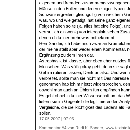
eigenem und fremden zusammengezwungenen H
Mäuse in den Fallen und denen einiger Typen.
Schwanzergreifen, gleichgültig von welchem G
was, wo und wie getätigt, hat seine ganz eigen
Folgen haben sollte (ja, alles hat eine Folge), un
vermutlich ein wenig von intergalaktischen Zu
denen eh keiner mehr was mitbekommt.
Herr Sander, ich habe mich zwar an Krümelchen 
der meine stellt aber weder einen Kommentar, no
Ergänzung zu dem Ihren dar.
Astrophysik ist klasse, aber eben eher nutzlos 
Menschen. Was völlig okay geht, denn sie sagt
Gehirn rotieren lassen, Denkfun also. Und wenn
verbreitet, sollte man sie nicht mit Desinteresse
genommen hab ich mir jetzt widersprochen, den
obwohl man auch an Üblem fun empfinden kann, 
Es geht ohnehin keiner Wissenschaft um das Wo
liefern sie im Gegenteil die legitimierenden Anal
Vergleiche, die die Richtigkeit des Ladens als 
sollen.
17.05.2007 | 07:03
Kommentar
#4
von Rudi K. Sander; www.textstell