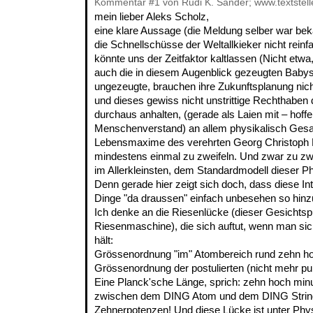
Kommentar
#1
von Rudi K. Sander; www.textstell
mein lieber Aleks Scholz,
eine klare Aussage (die Meldung selber war bek
die Schnellschüsse der Weltallkieker nicht reinfa
könnte uns der Zeitfaktor kaltlassen (Nicht etwa, 
auch die in diesem Augenblick gezeugten Babys
ungezeugte, brauchen ihre Zukunftsplanung nicht
und dieses gewiss nicht unstrittige Rechthaben 
durchaus anhalten, (gerade als Laien mit – hoff
Menschenverstand) an allem physikalisch Gesag
Lebensmaxime des verehrten Georg Christoph 
mindestens einmal zu zweifeln. Und zwar zu zwe
im Allerkleinsten, dem Standardmodell dieser Ph
Denn gerade hier zeigt sich doch, dass diese I
Dinge "da draussen" einfach unbesehen so hin
Ich denke an die Riesenlücke (dieser Gesichtsp
Riesenmaschine), die sich auftut, wenn man si
hält:
Grössenordnung "im" Atombereich rund zehn h
Grössenordnung der postulierten (nicht mehr pu
Eine Planck'sche Länge, sprich: zehn hoch minus
zwischen dem DING Atom und dem DING String
Zehnerpotenzen! Und diese Lücke ist unter Physi