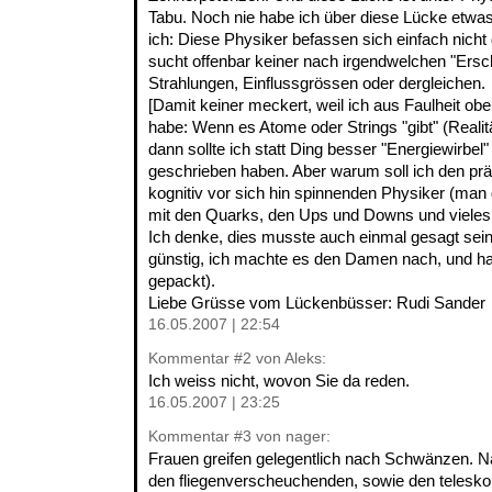
Tabu. Noch nie habe ich über diese Lücke etwa
ich: Diese Physiker befassen sich einfach nicht 
sucht offenbar keiner nach irgendwelchen "Ersc
Strahlungen, Einflussgrössen oder dergleichen.
[Damit keiner meckert, weil ich aus Faulheit o
habe: Wenn es Atome oder Strings "gibt" (Realitä
dann sollte ich statt Ding besser "Energiewirbel
geschrieben haben. Aber warum soll ich den präzi
kognitiv vor sich hin spinnenden Physiker (man 
mit den Quarks, den Ups und Downs und vieles
Ich denke, dies musste auch einmal gesagt sein
günstig, ich machte es den Damen nach, und h
gepackt).
Liebe Grüsse vom Lückenbüsser: Rudi Sander
16.05.2007 | 22:54
Kommentar
#2
von Aleks:
Ich weiss nicht, wovon Sie da reden.
16.05.2007 | 23:25
Kommentar
#3
von nager:
Frauen greifen gelegentlich nach Schwänzen. Na
den fliegenverscheuchenden, sowie den telesko