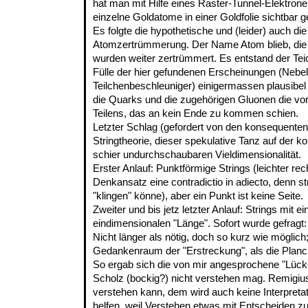
hat man mit Hilfe eines Raster-Tunnel-Elektro
einzelne Goldatome in einer Goldfolie sichtbar 
Es folgte die hypothetische und (leider) auch di
Atomzertrümmerung. Der Name Atom blieb, die 
wurden weiter zertrümmert. Es entstand der Tei
Fülle der hier gefundenen Erscheinungen (Neb
Teilchenbeschleuniger) einigermassen plausibel
die Quarks und die zugehörigen Gluonen die vor
Teilens, das an kein Ende zu kommen schien.
Letzter Schlag (gefordert von den konsequente
Stringtheorie, dieser spekulative Tanz auf der k
schier undurchschaubaren Vieldimensionalität.
Erster Anlauf: Punktförmige Strings (leichter re
Denkansatz eine contradictio in adiecto, denn str
"klingen" könne), aber ein Punkt ist keine Seite.
Zweiter und bis jetz letzter Anlauf: Strings mit 
eindimensionalen "Länge". Sofort wurde gefragt:
Nicht länger als nötig, doch so kurz wie möglich
Gedankenraum der "Erstreckung", als die Planc
So ergab sich die von mir angesprochene "Lücke"
Scholz (bockig?) nicht verstehen mag. Remigius
verstehen kann, dem wird auch keine Interpretat
helfen, weil Verstehen etwas mit Entscheiden zu 