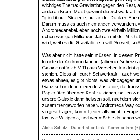
wichtiges Thema: Gravitation gegen den Rest, a
anderen Kram. Meist gewinnt die Schwerkraft mi
"grind it out"-Strategie, nur an der
Dunklen Energ
Darum muss es auch niemanden verwundern, 
Andromedanebel, eben noch zweieinhalb Millionen
schon wenigen Milliarden Jahren mit der Milc
wird, weil es die Gravitation so will. So weit, so A
Was aber nicht hätte sein müssen: In diesem P
könnte der Andromedanebel (alberner Scherznam
Galaxie
natürlich M31
) aus Versehen kurzfrist
stehlen. Diebstahl durch Schwerkraft – auch w
etwas ahnen, es gibt nichts, was wir dagegen 
Ganz schön deprimierende Zustände, da drauss
Papiertüten über den Kopf zu ziehen, sollten wir 
unsere Galaxie dann heissen soll, nachdem sic
zusammengeworfen haben. Andromeda Way ode
vorgeschlagen, kommt jedenfalls nicht in Frage.
fast wie Wikipedia, und wer möchte da schon w
Aleks Scholz |
Dauerhafter Link
|
Kommentare (6