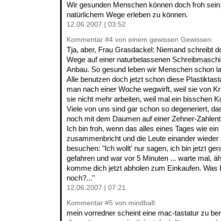
Wir gesunden Menschen können doch froh sein, 
natürlichem Wege erleben zu können.
12.06.2007 | 03:52
Kommentar
#4
von einem gewissen Gewissen:
Tja, aber, Frau Grasdackel: Niemand schreibt d
Wege auf einer naturbelassenen Schreibmasch
Anbau. So gesund leben wir Menschen schon la
Alle benutzen doch jetzt schon diese Plastiktas
man nach einer Woche wegwirft, weil sie von Kr
sie nicht mehr arbeiten, weil mal ein bisschen K
Viele von uns sind gar schon so degeneriert, d
noch mit dem Daumen auf einer Zehner-Zahlent
Ich bin froh, wenn das alles eines Tages wie ei
zusammenbricht und die Leute einander wieder
besuchen: "Ich wollt' nur sagen, ich bin jetzt ge
gefahren und war vor 5 Minuten ... warte mal, ä
komme dich jetzt abholen zum Einkaufen. Was 
noch?..."
12.06.2007 | 07:21
Kommentar
#5
von mindball:
mein vorredner scheint eine mac-tastatur zu benu