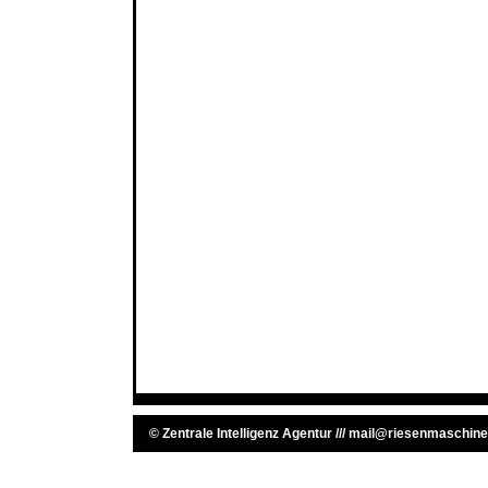
©
Zentrale Intelligenz Agentur
///
mail@riesenmaschine