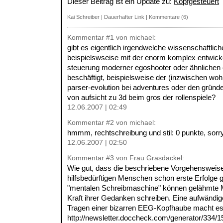
Dieser Beitrag ist ein Update zu:
Kopfgesteuert
Kai Schreiber
|
Dauerhafter Link
|
Kommentare (6)
Kommentar
#1
von michael:
gibt es eigentlich irgendwelche wissenschaftlich
beispielswseise mit der enorm komplex entwicke
steuerung moderner egoshooter oder ähnlichen
beschäftigt, beispielsweise der (inzwischen wohl
parser-evolution bei adventures oder den grün
von aufsicht zu 3d beim gros der rollenspiele?
12.06.2007 | 02:49
Kommentar
#2
von michael:
hmmm, rechtschreibung und stil: 0 punkte, sorry
12.06.2007 | 02:50
Kommentar
#3
von Frau Grasdackel:
Wie gut, dass die beschriebene Vorgehensweise 
hilfsbedürftigen Menschen schon erste Erfolge g
"mentalen Schreibmaschine" können gelähmte M
Kraft ihrer Gedanken schreiben. Eine aufwändi
Tragen einer bizarren EEG-Kopfhaube macht es
http://newsletter.doccheck.com/generator/334/1