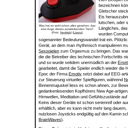
bezeichnen kön
Gletscher steck
Eis herauszubr
lutschen, oder 
Was hat es wohl schon alles gesehen, das
Längliches, da
eine Auge dieses aussterbenden Tiers?
(Foto:
frenkieb
) (
Lizenz
)
wurden Compute
sogenannter Bedeutungswandel trat ein. Plötzlic
Gerät, an dem man rhythmisch manipulieren mu
Sexspielen
zum Orgasmus zu bringen. Das ware
die die Betreiber des technischen Fortschritts 
und so wurde seitdem unermüdlich an der
Erset
gearbeitet, damit die Spieler endlich wieder die 
Epoc der Firma
Emotiv
setzt dabei auf EEG-ar
zur Steuerung virtueller Spielfiguren, während
N
Binnenmajuskel liess es schon ahnen, zur Bew
gedankenlesenden Kopfhörers New Age-artigen,
Hirnwellen, Meditation und Gefühlszustände auf
Keins dieser Geräte ist schon serienreif oder a
erhältlich, aber es kann nicht mehr lang dauern,
nutzlosen Joysticks endgültig auf den Kamin sc
BrainWaves
).