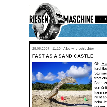
28.06.2007 | 11:10 | Alles wird schlechter
FAST AS A SAND CASTLE
OK,
Mla
furchtlo
Stürmer
trägt e
Basel zu
vernünft
kann se
nicht ab
beim Jet
setzen.