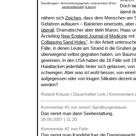
Sandburgen: Verschüttungsgefahr unterschätzt (Foto:
Doch la
sandcastlematt
) (
Lizenz
)
damit d
nähern sich
Zeichen
, dass dem Menschen am S
Gefahren auflauern – Bakterien einerseits, aber d
überall
. Dramatischer aber titeln Maron, Haas u
Ärzteblog
New England Journal of Medicine
mit
Collapsing Sand Holes"
. In der Arbeit untersuch
Fälle, in denen Leute am Strand in die Gruben gef
überwiegend selbst gegraben haben, um Baumate
gewinnen. In den USA haben die 16 Fälle seit 19
Haiattacken jedenfalls hinter sich gelassen, vo
schweigen. Aber was ist wohl besser, von ein
aufgegessen oder von klugen Silikaten dezent au
werden?
Roland Krause |
Dauerhafter Link
|
Kommentare (
Kommentar
#1
von einem Sandburgenbauer:
Das nennt man dann Seebestattung.
28.06.2007 | 11:20
Kommentar
#2
von Felix:
Das nennt man Kandidat fuer die Darwinawards.