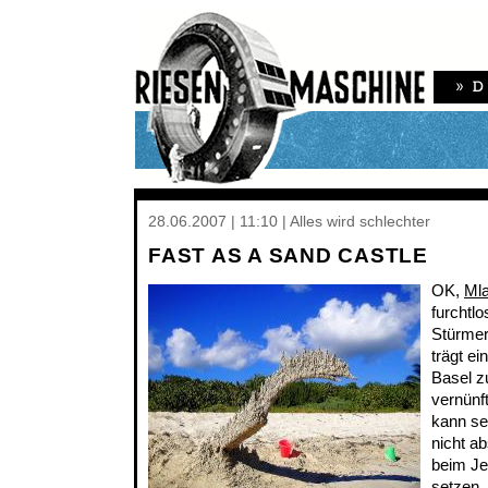
28.06.2007 | 11:10 | Alles wird schlechter
FAST AS A SAND CASTLE
OK,
Mla
furchtlo
Stürmer
trägt e
Basel z
vernünf
kann se
nicht ab
beim Jet
setzen.