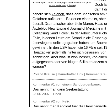
Sandburgen: Verschüttungsgefahr unterschätzt (Foto:
Doch la
sandcastlematt
) (
Lizenz
)
damit 
nähern sich
Zeichen
, dass dem Menschen am S
Gefahren auflauern – Bakterien einerseits, aber 
überall
. Dramatischer aber titeln Maron, Haas u
Ärzteblog
New England Journal of Medicine
mit
Collapsing Sand Holes"
. In der Arbeit untersuch
Fälle, in denen Leute am Strand in die Gruben gef
überwiegend selbst gegraben haben, um Baumate
gewinnen. In den USA haben die 16 Fälle seit 19
Haiattacken jedenfalls hinter sich gelassen, vo
schweigen. Aber was ist wohl besser, von ein
aufgegessen oder von klugen Silikaten dezent a
werden?
Roland Krause |
Dauerhafter Link
|
Kommentare 
Kommentar
#1
von einem Sandburgenbauer:
Das nennt man dann Seebestattung.
28.06.2007 | 11:20
Kommentar
#2
von Felix:
Das nennt man Kandidat fuer die Darwinawards.