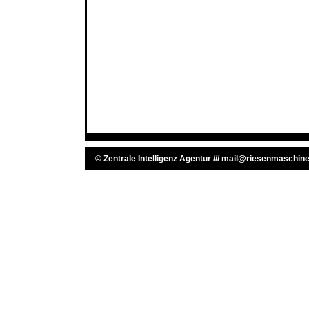
©
Zentrale Intelligenz Agentur
///
mail@riesenmaschine