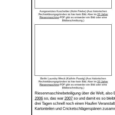
Ausgesetztes Kuscheltier (Holm Friebe) (Aus historischen
Rechteklärungsgründen ist hier kein Bild. Aber im
20 Jahre
Riesenmaschine
-PDF gibt es entweder ein Bild oder eine
Bildbeschreibung.)
Berlin Laundry Wreck (Kathrin Passig) (Aus historischen
Rechteklärungsgründen ist hier kein Bild. Aber im
20 Jahre
Riesenmaschine
-PDF gibt es entweder ein Bild oder eine
Bildbeschreibung.)
Riesenmaschinebeteiligung über die Welt, also B
2006
so, das war
2007
so und damit es so bleibt
drei Tagen schnell noch einen Haufen Veranstal
Kartonteilen und Cricketschlägerspänen zusam