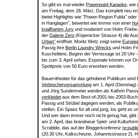
So gibt es mal wieder
Powerpoint Karaoke
, wie
am Freitag, dem 28. März. Das komplett neu er
bietet Highlights wie "Power-Region Fulda" oder
in Hanglagen", bewertet wie immer von einer
ho
knallharten Jury
und moderiert von Holm Friebe.
der
Galerie Zero
(Köpenicker Strasse 4) die Aus
Urban"
eröffnet. Moritz Metz zeigt seine
Europep
Passig ihre
Berlin Laundry Wrecks
und Holm Fri
Kuscheltiere. Beginn der Vernissage ist 20 Uhr –
bis zum 3. April sehen, Exponate können vor Or
Spottpreis von 50 Euro erworben werden.
Bauerntheater für das gehobene Publikum wird b
Verbrecherversammlung
am 1. April (Dienstag)
und Jörg Sundermeier werden als Kathrin Passig
verkleidet
aus dem Best-of-2001-bis-2003-Buc
Passig und Strübel dagegen werden, als Publiku
stellen. Ein Spass für alt und jung, los geht es
Und wer dann immer noch nicht genug hat, gibt 
am 2. April, das brandneue Spiel- und Kulturf
Scrabble, das auf der Bloggerkonferenz
re:publi
(20.30 Uhr, Kalkscheune, Johannisstrasse 2). H