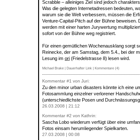
Scrabble – alleiniges Ziel sind jedoch charakt
Was die gelegten Internetadressen bedeuten, wa
warum sie die Welt verbessern, müssen die Erfi
Venture-Capital-Pitch auf der Bühne beweisen. 
werden mit einer harten Jurywertung multiplizie
sofort von der Bühne weg registriert.
Für einen gemütlichen Wochenausklang sorgt sc
Reinecke, der am Samstag, dem 5.4., bei der mi
Lesung im
ori
(Friedelstrasse 8) lesen wird.
Michael Brake
|
Dauerhafter Link
|
Kommentare (4)
Kommentar
#1
von Juri:
Zu den minor urban disasters könnte ich eine u
Fotosammlung einzelner verlorener Handschuhe
(unterschiedlichste Posen und Durchnässungsg
26.03.2008 | 21:12
Kommentar
#2
von Kathrin:
Sascha Lobo wiederum verfügt über eine umfa
Fotos einsam herumliegender Spielkarten.
27.03.2008 | 00:08