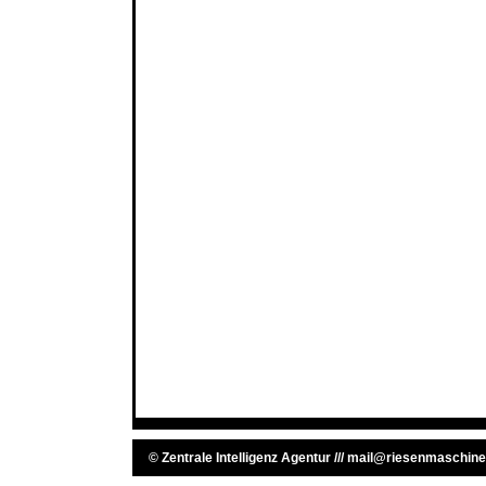
©
Zentrale Intelligenz Agentur
///
mail@riesenmaschine