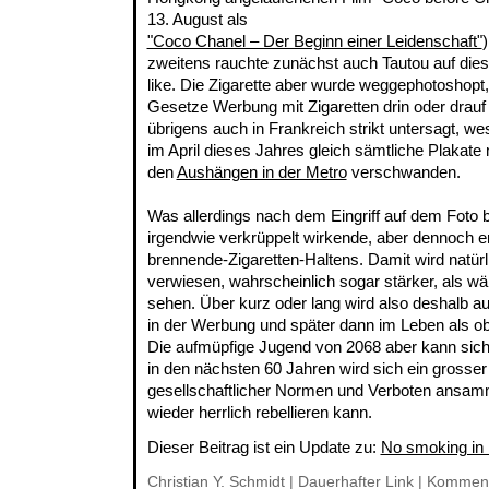
13. August als
"Coco Chanel – Der Beginn einer Leidenschaft"
)
zweitens rauchte zunächst auch Tautou auf die
like. Die Zigarette aber wurde weggephotoshopt
Gesetze Werbung mit Zigaretten drin oder drauf 
übrigens auch in Frankreich strikt untersagt, we
im April dieses Jahres gleich sämtliche Plakat
den
Aushängen in der Metro
verschwanden.
Was allerdings nach dem Eingriff auf dem Foto bl
irgendwie verkrüppelt wirkende, aber dennoch 
brennende-Zigaretten-Haltens. Damit wird natür
verwiesen, wahrscheinlich sogar stärker, als wä
sehen. Über kurz oder lang wird also deshalb a
in der Werbung und später dann im Leben als o
Die aufmüpfige Jugend von 2068 aber kann sich 
in den nächsten 60 Jahren wird sich ein grosser
gesellschaftlicher Normen und Verboten ansam
wieder herrlich rebellieren kann.
Dieser Beitrag ist ein Update zu:
No smoking in 
Christian Y. Schmidt |
Dauerhafter Link
|
Komment