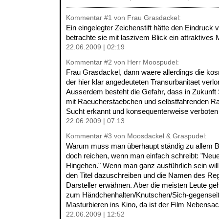
Kommentar
#1
von Frau Grasdackel:
Ein eingelegter Zeichenstift hätte den Eindruck 
betrachte sie mit laszivem Blick ein attraktives 
22.06.2009 | 02:19
Kommentar
#2
von Herr Moospudel:
Frau Grasdackel, dann waere allerdings die ko
der hier klar angedeuteten Transurbanitaet verl
Ausserdem besteht die Gefahr, dass in Zukunf
mit Raeucherstaebchen und selbstfahrenden R
Sucht erkannt und konsequenterweise verboten 
22.06.2009 | 07:13
Kommentar
#3
von Moosdackel & Graspudel:
Warum muss man überhaupt ständig zu allem Bil
doch reichen, wenn man einfach schreibt: "Neue
Hingehen." Wenn man ganz ausführlich sein will
den Titel dazuschreiben und die Namen des Reg
Darsteller erwähnen. Aber die meisten Leute g
zum Händchenhalten/Knutschen/Sich-gegensei
Masturbieren ins Kino, da ist der Film Nebensac
22.06.2009 | 12:52