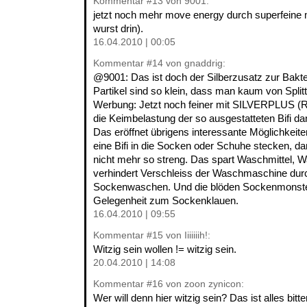
Kommentar
#13
von 9001:
jetzt noch mehr move energy durch superfeine meta
wurst drin).
16.04.2010 | 00:05
Kommentar
#14
von gnaddrig:
@9001: Das ist doch der Silberzusatz zur Bakt
Partikel sind so klein, dass man kaum von Spli
Werbung: Jetzt noch feiner mit SILVERPLUS (R) 
die Keimbelastung der so ausgestatteten Bifi da
Das eröffnet übrigens interessante Möglichkeit
eine Bifi in die Socken oder Schuhe stecken, d
nicht mehr so streng. Das spart Waschmittel, 
verhindert Verschleiss der Waschmaschine durc
Sockenwaschen. Und die blöden Sockenmonste
Gelegenheit zum Sockenklauen.
16.04.2010 | 09:55
Kommentar
#15
von Iiiiiiih!:
Witzig sein wollen != witzig sein.
20.04.2010 | 14:08
Kommentar
#16
von zoon zynicon:
Wer will denn hier witzig sein? Das ist alles bit