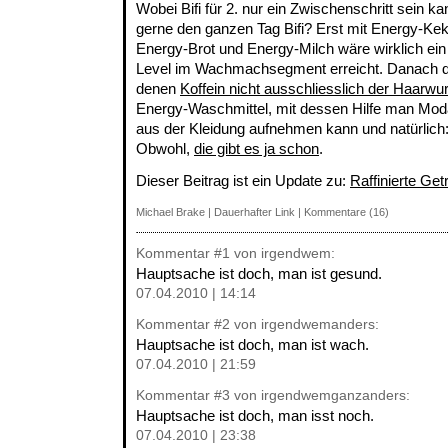
Wobei Bifi für 2. nur ein Zwischenschritt sein k
gerne den ganzen Tag Bifi? Erst mit Energy-Ke
Energy-Brot und Energy-Milch wäre wirklich ei
Level im Wachmachsegment erreicht. Danach d
denen
Koffein nicht ausschliesslich der Haarwu
Energy-Waschmittel, mit dessen Hilfe man Modafi
aus der Kleidung aufnehmen kann und natürlich
Obwohl,
die gibt es ja schon
.
Dieser Beitrag ist ein Update zu:
Raffinierte Ge
Michael Brake
|
Dauerhafter Link
|
Kommentare (16)
Kommentar
#1
von irgendwem:
Hauptsache ist doch, man ist gesund.
07.04.2010 | 14:14
Kommentar
#2
von irgendwemanders:
Hauptsache ist doch, man ist wach.
07.04.2010 | 21:59
Kommentar
#3
von irgendwemganzanders:
Hauptsache ist doch, man isst noch.
07.04.2010 | 23:38