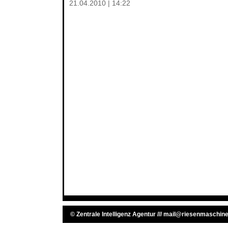
21.04.2010 | 14:22
©
Zentrale Intelligenz Agentur
///
mail@riesenmaschine