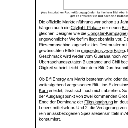
(Aus historischen Rechteklärungsgründen ist hier kein Bild. Aber 
gibt es entweder ein Bild oder eine Bildbes
Die offizielle Markteinführung war schon zu Jah
hängen auch die
Citylight-Plakate
der neuen
Bif
gleichen Designer wie die
Congstar-Kampagne
)
ungewöhnlicher
Werbefilm
liegt ebenfalls vor. Da
Riesenmaschine zugeschicktes Testmuster mit d
gewünschten Effekt in
mindestens zwei Fällen
.
Geschmack wird weder vom Guarana noch von
Überraschungszutaten Blutorange und Chili beeinf
Öligkeit scheint leicht über dem Bifi-Durchschnit
Ob Bifi Energy am Markt bestehen wird oder da
weitestgehend vergessenen Bifi-Line-Extensio
Korn
erleidet, lässt sich noch nicht absehen. So
der Ausgangspunkt von zwei kommenden Gross
Ende der Dominanz der
Flüssignahrung
im deut
Lebensmittelsektor. Und 2. die Verlagerung v
rein anlassbezogenen Speziallebensmitteln in A
konsumiert.