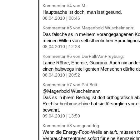
Kommentar
#4
von M:
Hauptsache ist doch, man isst gesund.
08.04.2010 | 08:46
Kommentar
#5
von Magenbold Wuschelmann:
Das falsche ss in meinem vorangegangenen K
meinen Willen von selbstherrlichen Sprachignor
08.04.2010 | 12:28
Kommentar
#6
von DerFalkVonFreyburg:
Lange Röhre, Energie, Guarana. Auch nix ande
einen halbwegs intelligenten Menschen dürfte d
08.04.2010 | 20:52
Kommentar
#7
von Pat Britt:
@Magenbold Wuschelmann
Das ss in ihrem Beitrag ist dort orthografisch ab
Rechtschreibmaschine hat sie fürsorglich vor e
bewahrt.
09.04.2010 | 13:50
Kommentar
#8
von gnaddrig:
Wenn die Energy-Food-Welle anläuft, müssen f
Verbraucherzentralen sofort für eine Kennzeichn