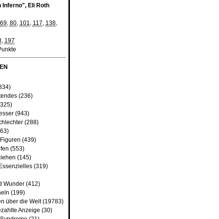
Inferno", Eli Roth
69
,
80
,
101
,
117
,
138
,
3
,
197
Punkte
EN
)
834)
tendes
(236)
325)
besser
(943)
chlechter
(288)
63)
 Figuren
(439)
fen
(553)
ziehen
(145)
Essenzielles
(319)
d Wunder
(412)
heln
(199)
n über die Welt
(19783)
ezahlte Anzeige
(30)