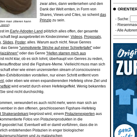
zwar alles, dann weitersehen und den
Dank der Welt ernten, in Form von
ORIENTIE
Shares, Views und Cites, so scheint
das
- Suche:
Prinzip
zu sein.
 den man zitieren kann
-
Riesenmasc
Lizenz
)
-
Alle Autore
est im
Early-Adopter-Land
plötzlich alles offen, der gesamte
chaft liegt ausgebreitet im Kinderzimmer:
Videos
,
Proposals
,
h
,
Slides
,
Poster
, alles. Warum auch nicht. Neue Genres
l das Genre
"unmotivierte Striche auf einer Schiefertafel"
oder
 Haizähnen"
oder das Genre
"Hefen starren mich aus
 ist nicht klar, ob es sich lohnt, überhaupt von Genres zu reden,
erauffindbar sind die Figshare-Meme. Vielleicht muss man sich
nschaft eher wie einen unzensierten
stream of consciousness
n-Exhibitionisten vorstellen, nur einen Schritt entfernt vom
nt
, oder eben wie einen expandierenden Hefeteig ohne Ziel und
effekt
wird ersetzt durch einen Hefeteigeffekt. Wenig bekanntes
ie sind nicht durchsichtig.
ommen, verwundert es auch nicht mehr, wenn man sich an
vember in den offenen, geschlossenen Figshare-Hefeteig
 Shakerardekani
begrüsst wird, einem
Pistazienexperten
aus
nkommentierte Fotos von Pistazienprodukten in die
gepostet hat. Eventuell will er damit vorführen, dass die in
ürlich entstehenden Pistazien in enger biologischer
tazienurschlamm
und zu malayischen