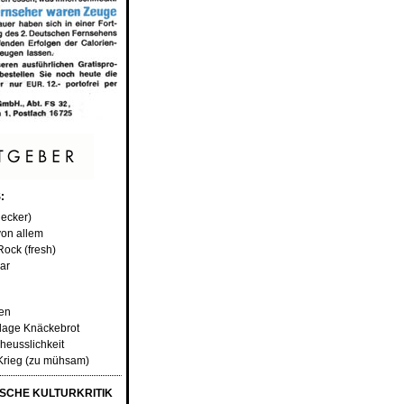
:
lecker)
von allem
Rock (fresh)
aar
sen
inlage Knäckebrot
cheusslichkeit
Krieg (zu mühsam)
SCHE KULTURKRITIK