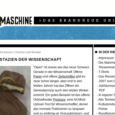
IN DER RI
 wird besser | Zeichen und Wunder
-
Impressum
ISTAZIEN DER WISSENSCHAFT
-
Die Wahrhei
"Open" ist sowas wie das neue Schwarz.
Riesenmas
Gerade in der Wissenschaft: Offene
-
T-Shirts
Paper
und offene
Zeitschriften
gibt es
-
Das Riese
zwar schon länger, aber erst in den
2007 zum G
letzten Jahren hat das Öffnen als
-
Jubiläumsa
Generalprinzip auch den letzten Winkel
PDF
erreicht. Ein gutes Beispiel ist das offene
-
In eigener
Onlinetheater
Figshare
, eine Art Mind-
-
Alle Termin
Upload-Tool für Wissenschaftler, denen
-
Kulturprodu
das normale Publizieren zu langsam
-
Preise
und zu eintönig ist. Erst publizieren, und
-
Rundherum