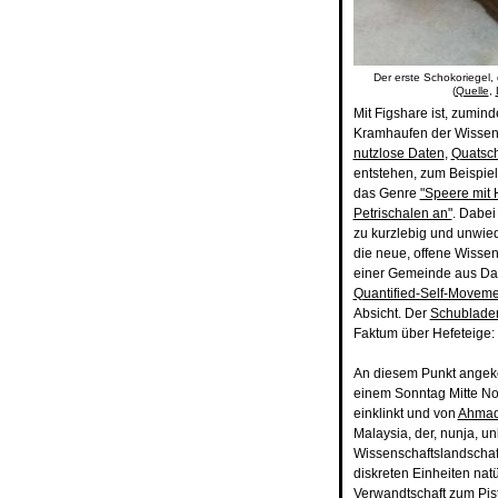
Der erste Schokoriegel,
(
Quelle
,
Mit Figshare ist, zumind
Kramhaufen der Wissens
nutzlose Daten
,
Quatsc
entstehen, zum Beispie
das Genre
"Speere mit
Petrischalen an"
. Dabei
zu kurzlebig und unwied
die neue, offene Wisse
einer Gemeinde aus Date
Quantified-Self-Moveme
Absicht. Der
Schubladen
Faktum über Hefeteige: S
An diesem Punkt angek
einem Sonntag Mitte No
einklinkt und von
Ahmad
Malaysia, der, nunja, u
Wissenschaftslandschaft 
diskreten Einheiten nat
Verwandtschaft zum
Pis