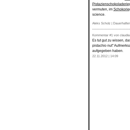
Pistazienschokoladerie
vermuten, im
Schokorieg
science.
Aleks Scholz |
Dauerhafter
Kommentar
#1
von claudia
Es tut gut zu wissen, d
pistachio nut" Aufmerks
aufgegeben haben.
22.11.2012 | 14:09