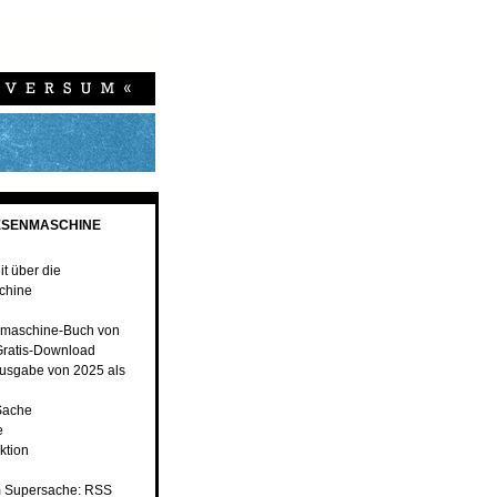
ESENMASCHINE
t über die
chine
nmaschine-Buch von
ratis-Download
usgabe von 2025 als
 Sache
e
ktion
 Supersache: RSS