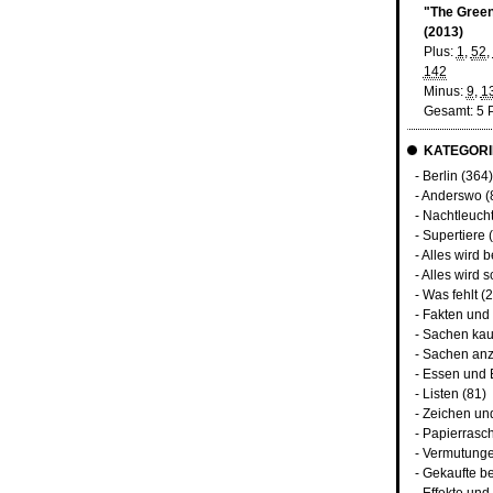
"The Green 
(2013)
Plus:
1
,
52
,
142
Minus:
9
,
1
Gesamt: 5 
KATEGORI
-
Berlin
(364
-
Anderswo
(
-
Nachtleuch
-
Supertiere
(
-
Alles wird 
-
Alles wird s
-
Was fehlt
(2
-
Fakten und
-
Sachen kau
-
Sachen an
-
Essen und 
-
Listen
(81)
-
Zeichen un
-
Papierrasc
-
Vermutunge
-
Gekaufte b