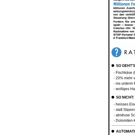
SO GEHT'S
- Fischkäse (
- 20% mehr 
- nix unterm 
- wolliges H
SO NICHT:
- heisses Ei
- statt Slipe
- abstruse S
- Dolomiten-
AUTOMATI