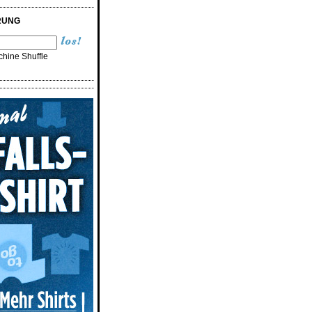
RUNG
hine Shuffle
n