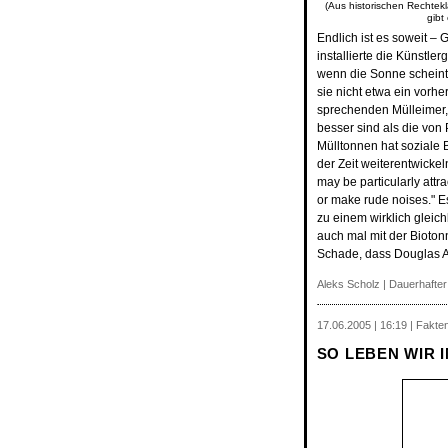
(Aus historischen Rechtekl
gibt
Endlich ist es soweit 
installierte die Künstle
wenn die Sonne scheint
sie nicht etwa ein vorher
sprechenden Mülleimer, 
besser sind als die von 
Mülltonnen hat soziale B
der Zeit weiterentwicke
may be particularly attr
or make rude noises." E
zu einem wirklich glei
auch mal mit der Bioton
Schade, dass Douglas A
Aleks Scholz |
Dauerhafter
17.06.2005 | 16:19 | Fakte
SO LEBEN WIR I