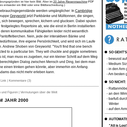
ärungsgründen ist hier kein Bild. Aber im
20 Jahre Riesenmaschine
-PDF
 es entweder ein Bild oder eine Bildbeschreibung.)
– Gebrauchsgegenstände werden umgänglicher: In
Cambridge
rgruppe
Greyworld
jetzt Parkbänke und Mülltonnen, die singen,
, sich bewegen, sprechen, kichern und glucksen. Dabei spulen
 festgelegtes Repertoire ab, wie die einst in Berlin installierten
deren kommunikative Fähigkeiten leider nicht wesentlich
Pantoffeltierchen. Nein, jede der interaktiven Bänke und
edürfnisse, ihre eigene Persönlichkeit, und wird sich im Laufe
ln. Andrew Shoben von Greyworld: "You'll find that one bench
acted to a particular bin. They will chuckle and giggle sometimes
SO GEHT'S
s ist, man muss es zugeben, nur ein kleiner Schritt auf dem Weg
- bewusst au
chberechtigten Dialog zwischen Mensch und Ding, bei dem man
- Medium Si
ne einen trinken gehen könnte, aber immerhin ein Anfang.
- in den Ar
dams das nicht mehr erleben kann.
- Am besten 
 Link
|
Kommentare (3)
SO NICHT:
- Rattanmöbe
n und Figuren | Vermutungen über die Welt
- an den Wi
- barfuß durc
M JAHR 2000
Winter
- auf den A
AUTOMATIS
"All is Los