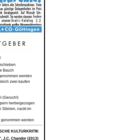
:
fschieben
ze Bauch
m genommen werden
gleich zwei kaufen
l (Geruch!)
mpern herbeigezogen
h Sibirien, nackt im
rm genommen werden
CHE KULTURKRITIK
t", J.C. Chandor (2013)