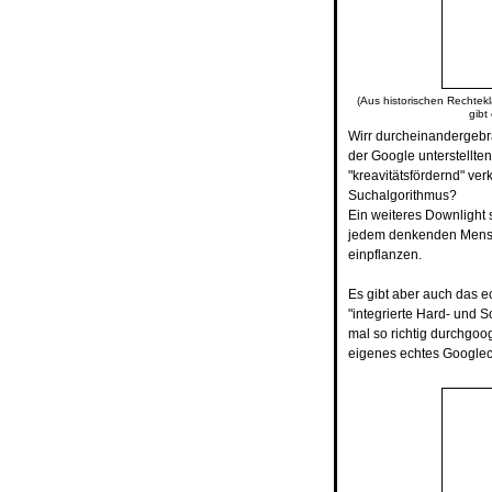
(Aus historischen Rechtekl
gibt
Wirr durcheinandergebra
der Google unterstellte
"kreavitätsfördernd" ver
Suchalgorithmus?
Ein weiteres Downlight 
jedem denkenden Mensc
einpflanzen.
Es gibt aber auch das e
"integrierte Hard- und 
mal so richtig durchgoo
eigenes echtes Googlech