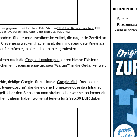
ORIENTIE
- Suche:
-
Riesenmasc
ärungsgründen ist hier kein Bild. Aber im
20 Jahre Riesenmaschine
-PDF
-
Alle Autore
 es entweder ein Bild oder eine Bildbeschreibung.)
ndete, überteuerte, tschiboeske Artikel, die nagende Zweifel an
n Cleverness wecken: hat jemand, der mir gebrandete Knete als
kaufen möchte, tatsächlich den intelligentesten
sicher auch die
Google-Lavalampen
, deren blosse Existenz
hen ein gebirgsmassivgrosses "Warum?" in die Gedankenwelt
chte, richtige Google für zu Hause:
Google Mini
. Das ist eine
Software-Lösung", die die eigene Homepage oder das Intranet
gelt. Über den Sinn kann man streiten, aber wer schon immer ein
en daheim haben wollte, ist bereits für 2.995,00 EUR dabei.