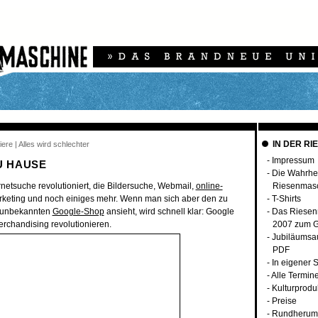
IN DER RI
ere | Alles wird schlechter
-
Impressum
U HAUSE
-
Die Wahrhei
rnetsuche revolutioniert, die Bildersuche, Webmail,
online-
Riesenmas
arketing und noch einiges mehr. Wenn man sich aber den zu
-
T-Shirts
g unbekannten
Google-Shop
ansieht, wird schnell klar: Google
-
Das Riesen
erchandising revolutionieren.
2007 zum G
-
Jubiläumsa
PDF
-
In eigener 
-
Alle Termin
-
Kulturprodu
-
Preise
-
Rundherum