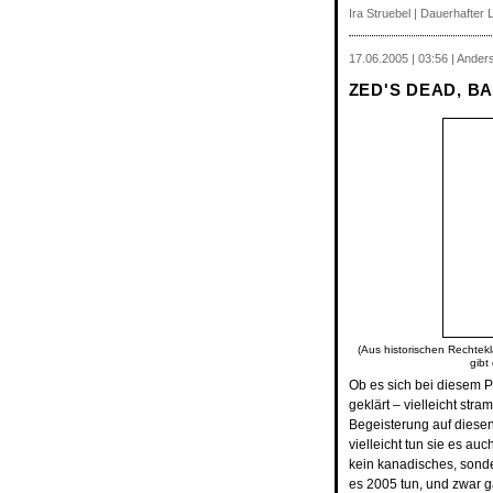
Ira Struebel |
Dauerhafter L
17.06.2005 | 03:56 | Ander
ZED'S DEAD, B
(Aus historischen Rechtekl
gibt
Ob es sich bei diesem 
geklärt – vielleicht str
Begeisterung auf diesen
vielleicht tun sie es auc
kein kanadisches, sonde
es 2005 tun, und zwar g