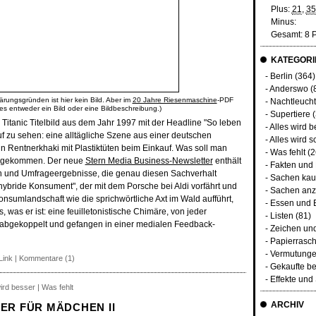
Plus:
21
,
35
Minus:
Gesamt: 8 
KATEGORI
-
Berlin
(364)
-
Anderswo
(
ärungsgründen ist hier kein Bild. Aber im
20 Jahre Riesenmaschine
-PDF
-
Nachtleuch
 es entweder ein Bild oder eine Bildbeschreibung.)
-
Supertiere
(
 Titanic Titelbild aus dem Jahr 1997 mit der Headline "So leben
-
Alles wird b
uf zu sehen: eine alltägliche Szene aus einer deutschen
-
Alles wird s
in Rentnerkhaki mit Plastiktüten beim Einkauf. Was soll man
-
Was fehlt
(2
s gekommen. Der neue
Stern Media Business-Newsletter
enthält
-
Fakten und
ken und Umfrageergebnisse, die genau diesen Sachverhalt
-
Sachen kau
"hybride Konsument", der mit dem Porsche bei Aldi vorfährt und
-
Sachen anz
onsumlandschaft wie die sprichwörtliche Axt im Wald aufführt,
-
Essen und 
, was er ist: eine feuilletonistische Chimäre, von jeder
-
Listen
(81)
 abgekoppelt und gefangen in einer medialen Feedback-
-
Zeichen un
-
Papierrasc
-
Vermutunge
Link
|
Kommentare (1)
-
Gekaufte be
-
Effekte un
wird besser | Was fehlt
ARCHIV
ER FÜR MÄDCHEN II