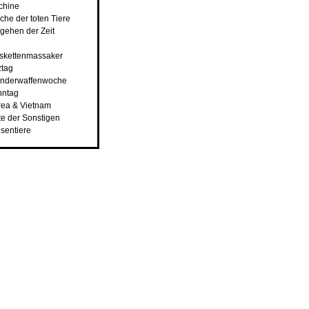
chine
che der toten Tiere
rgehen der Zeit
nskettenmassaker
ztag
underwaffenwoche
hntag
rea & Vietnam
ste der Sonstigen
esentiere