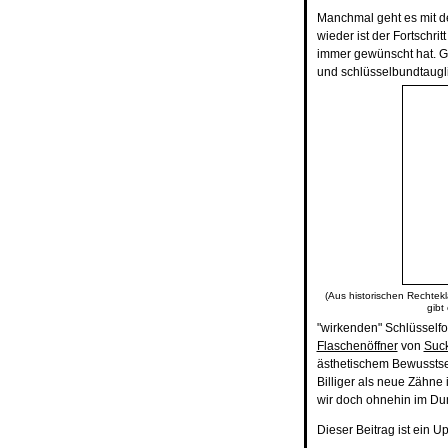
Manchmal geht es mit de
wieder ist der Fortschri
immer gewünscht hat. Ge
und schlüsselbundtauglich
(Aus historischen Rechtekl
gibt
"wirkenden" Schlüsselfo
Flaschenöffner
von
Suc
ästhetischem Bewusstsei
Billiger als neue Zähne 
wir doch ohnehin im Du
Dieser Beitrag ist ein U