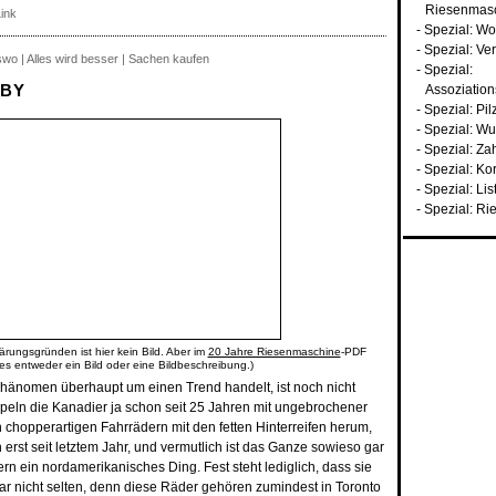
Riesenmas
ink
-
Spezial: Wo
-
Spezial: Ve
swo | Alles wird besser | Sachen kaufen
-
Spezial:
ABY
Assoziatio
-
Spezial: Pil
-
Spezial: W
-
Spezial: Za
-
Spezial: Ko
-
Spezial: Li
-
Spezial: Ri
ärungsgründen ist hier kein Bild. Aber im
20 Jahre Riesenmaschine
-PDF
 es entweder ein Bild oder eine Bildbeschreibung.)
Phänomen überhaupt um einen Trend handelt, ist noch nicht
ampeln die Kanadier ja schon seit 25 Jahren mit ungebrochener
 chopperartigen Fahrrädern mit den fetten Hinterreifen herum,
h erst seit letztem Jahr, und vermutlich ist das Ganze sowieso gar
rn ein nordamerikanisches Ding. Fest steht lediglich, dass sie
ar nicht selten, denn diese Räder gehören zumindest in Toronto