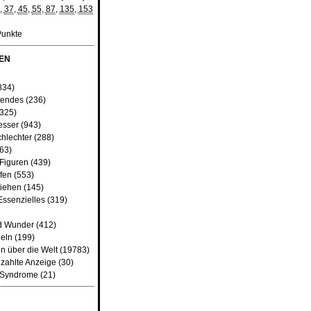
,
37
,
45
,
55
,
87
,
135
,
153
Punkte
EN
834)
tendes
(236)
325)
esser
(943)
chlechter
(288)
63)
 Figuren
(439)
fen
(553)
iehen
(145)
Essenzielles
(319)
d Wunder
(412)
heln
(199)
n über die Welt
(19783)
zahlte Anzeige
(30)
d Syndrome
(21)