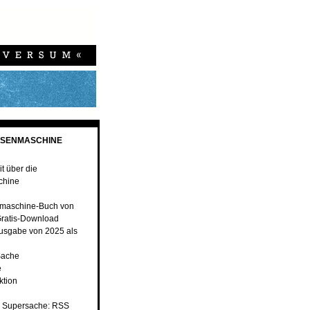
ESENMASCHINE
t über die
chine
maschine-Buch von
ratis-Download
usgabe von 2025 als
Sache
e
ktion
 Supersache: RSS