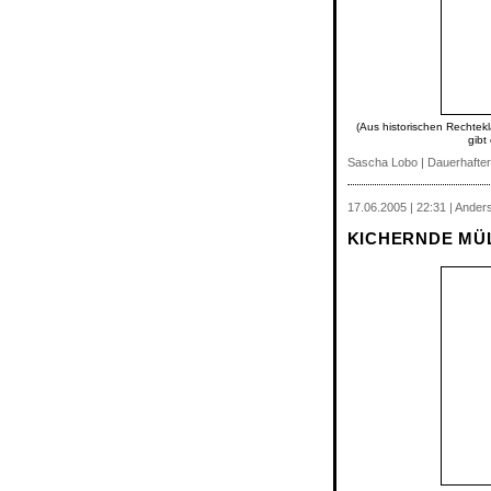
(Aus historischen Rechtekl
gibt
Sascha Lobo
|
Dauerhafter
17.06.2005 | 22:31 | Anders
KICHERNDE MÜ