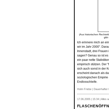
(Aus historischen Rechtekl
gibt
Ich erinnere mich an ein
wir im Jahr 2000". Dara
Innenstadt, drei Frauen 
sagen? Genau so ist e
ein paar nette Statisti
empirisch stützen. Der 
sich auch sonst in der K
erscheint danach als das
soziologischen Empirie
Endlosschleife.
Holm Friebe
|
Dauerhafter 
17.06.2005 | 15:34 | Alles 
FLASCHENÖFFN