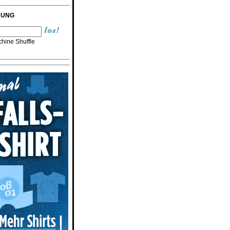
RUNG
hine Shuffle
n