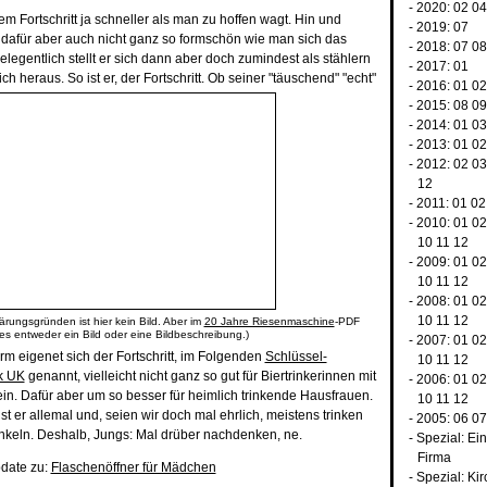
- 2020:
02
0
m Fortschritt ja schneller als man zu hoffen wagt. Hin und
- 2019:
07
tt dafür aber auch nicht ganz so formschön wie man sich das
- 2018:
07
0
legentlich stellt er sich dann aber doch zumindest als stählern
- 2017:
01
 heraus. So ist er, der Fortschritt.
Ob seiner "täuschend" "echt"
- 2016:
01
0
- 2015:
08
0
- 2014:
01
0
- 2013:
01
0
- 2012:
02
0
12
- 2011:
01
02
- 2010:
01
0
10
11
12
- 2009:
01
0
10
11
12
- 2008:
01
0
10
11
12
ärungsgründen ist hier kein Bild. Aber im
20 Jahre Riesenmaschine
-PDF
 es entweder ein Bild oder eine Bildbeschreibung.)
- 2007:
01
0
rm eigenet sich der Fortschritt, im Folgenden
Schlüssel-
10
11
12
k UK
genannt, vielleicht nicht ganz so gut für Biertrinkerinnen mit
- 2006:
01
0
n. Dafür aber um so besser für heimlich trinkende Hausfrauen.
10
11
12
ist er allemal und, seien wir doch mal ehrlich, meistens trinken
- 2005:
06
0
nkeln. Deshalb, Jungs: Mal drüber nachdenken, ne.
-
Spezial: Ei
Firma
pdate zu:
Flaschenöffner für Mädchen
-
Spezial: Kir