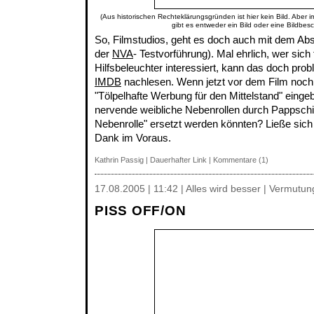
(Aus historischen Rechteklärungsgründen ist hier kein Bild. Aber 
gibt es entweder ein Bild oder eine Bildbes
So, Filmstudios, geht es doch auch mit dem A
der
NVA
- Testvorführung). Mal ehrlich, wer sich 
Hilfsbeleuchter interessiert, kann das doch pro
IMDB
nachlesen. Wenn jetzt vor dem Film noch D
"Tölpelhafte Werbung für den Mittelstand" eingeb
nervende weibliche Nebenrollen durch Pappschi
Nebenrolle" ersetzt werden könnten? Ließe sich 
Dank im Voraus.
Kathrin Passig
|
Dauerhafter Link
|
Kommentare (1)
17.08.2005 | 11:42 | Alles wird besser | Vermutu
PISS OFF/ON