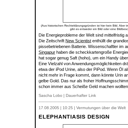
(Aus historischen Rechteklärungsgründen ist hier kein Bild. Aber 
gibt es entweder ein Bild oder eine Bildbes
Die Energieprobleme der Welt sind mittelfristig a
Die Zeitschrift
New Scientist
enthüllt die grandio
pissebetriebenen Batterie. Wissenschaftler im 
Singapur
haben die scheckkartengroße Energiequ
hat sogar genug Saft (hoho), um ein Handy über
Eine Vielzahl von Anwendungsmöglichkeiten drä
etwa der iPod Urine, also der PiPod. Wenn Öl al
nicht mehr in Frage kommt, dann könnte Urin an 
gelbe Gold. Das nur als froher Hoffnungsschimmer
schon immer aus Scheiße Geld machen wollten. I
Sascha Lobo
|
Dauerhafter Link
17.08.2005 | 10:25 | Vermutungen über die Welt
ELEPHANTIASIS DESIGN