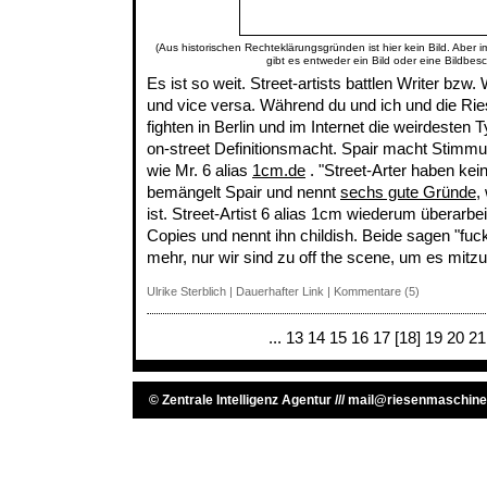
(Aus historischen Rechteklärungsgründen ist hier kein Bild. Aber 
gibt es entweder ein Bild oder eine Bildbes
Es ist so weit. Street-artists battlen Writer bzw. 
und vice versa. Während du und ich und die Ri
fighten in Berlin und im Internet die weirdesten 
on-street Definitionsmacht. Spair macht Stimmu
wie Mr. 6 alias
1cm.de
. "Street-Arter haben kein
bemängelt Spair und nennt
sechs gute Gründe
,
ist. Street-Artist 6 alias 1cm wiederum überarbei
Copies und nennt ihn childish. Beide sagen "fu
mehr, nur wir sind zu off the scene, um es mitz
Ulrike Sterblich
|
Dauerhafter Link
|
Kommentare (5)
...
13
14
15
16
17
[18]
19
20
21
©
Zentrale Intelligenz Agentur
///
mail@riesenmaschine