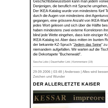
Geschichtsbewusstsein kann man jedem vorwerf
Denjenigen, die beruflich mit Sprache umgehe
Der IKEA-Katalog wurde von mindestens fünf Tex
durch die Augen von mindestens drei Agenturvo
gegangen, eine grössere Anzahl von IKEA-Marke
jedes Wort gelesen und sich über die Hälfte be
haben mindestens zwei externe Korrektoren ih
blind jede Wette eingehen, dass kein einziger
IKEA-Katalog ist. Aber dass mitten im bunten R
der bekannte KZ-Spruch "
Jedem das Seine
" zu
niemandem aufgefallen. Wir warten auf die Tis
die Dekortapete "Buchenwald".
Sascha Lobo
|
Dauerhafter Link
|
Kommentare (19)
29.09.2006 | 03:48 | Anderswo | Alles wird besse
Zeichen und Wunder
DER ALLERLETZTE KAISER