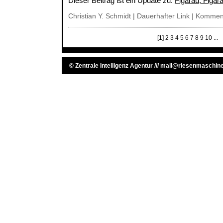
Dieser Beitrag ist ein Update zu:
Figarau, Figar
Christian Y. Schmidt |
Dauerhafter Link
|
Komment
[1]
2
3
4
5
6
7
8
9
10
...
©
Zentrale Intelligenz Agentur
///
mail@riesenmaschine