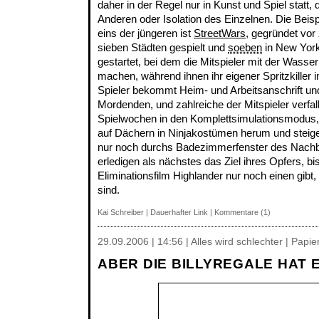
daher in der Regel nur in Kunst und Spiel statt,
Anderen oder Isolation des Einzelnen. Die Beisp
eins der jüngeren ist
StreetWars
, gegründet vor
sieben Städten gespielt und
soeben
in New Yor
gestartet, bei dem die Mitspieler mit der Wasser
machen, während ihnen ihr eigener Spritzkiller 
Spieler bekommt Heim- und Arbeitsanschrift un
Mordenden, und zahlreiche der Mitspieler verfa
Spielwochen in den Komplettsimulationsmodus, 
auf Dächern in Ninjakostümen herum und steig
nur noch durchs Badezimmerfenster des Nachbarn
erledigen als nächstes das Ziel ihres Opfers, b
Eliminationsfilm Highlander nur noch einen gibt,
sind.
Kai Schreiber
|
Dauerhafter Link
|
Kommentare (1)
29.09.2006 | 14:56 | Alles wird schlechter | Papi
ABER DIE BILLYREGALE HAT 