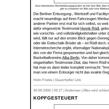
(Aus historischen Rechteklärungsgründen ist hier kein Bild. Aber 
gibt es entweder ein Bild oder eine Bildbes
Die Berliner Entsorgung-, Wertstoff und Facil
macht neuerdings auf ihren Fahrzeugen Werbu
anderer Partner erst mal für sich selbst, so wei
dafür eingesetzte Testimonial
Henrik Rödl
, gebo
wie vorsichts- und vollständigkeitshalber unte
wird, fällt nur auf den ersten Blick gegen Gen
oder die Gottschalk-Brüder ab – ist Rödl doch, 
Internetrecherche ergibt, ehemaliger Nationalspi
des von der Firma gesponserten und fast gleic
Basketballvereins
Alba Berlin
. Von daher konseq
sloganhaften Testimonial-Zitat, das Herrn Rödl 
hat man es dann leider komplett vermacht: "Imm
man von einem Entsorger nicht das exakte Geg
Holm Friebe
|
Dauerhafter Link
30.09.2006 | 06:27 | Anderswo | Alles wird schle
KOPFGESTEUERT