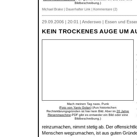
Bildbeschreibung.)
Michael Brake
|
Dauerhafter Link
|
Kommentare (2)
29.09.2006 | 20:01 | Anderswo | Essen und Essen
KEIN TROCKENES AUGE UM A
Mach meinen Tag nass, Punk
(
Foto von Yaniv Golan
) (Aus historischen
Rechteklärungsgründen ist hier kein Bild. Aber im
20 Jahre
Riesenmaschine
-PDF gibt es entweder ein Bild oder eine
Bildbeschreibung.)
reinzumachen, nimmt stetig ab. Der offensichtli
Menschen wegzumachen, ist aus guten Gründen