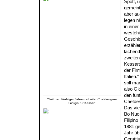
Spott, u
gemeint 
aber au
legen n
in eine
westchi
Geschic
erzählen
lachend
zweiten
Kessars
der Fir
Italien
soll ma
also Gio
den fün
"Seit den fünfziger Jahren arbeitet Chefdesigner
Chefdes
Giorgio für Kessar"
Das vier
Bo Nuo 
Filipino
1881 ge
Jahr üb
Ceruttis