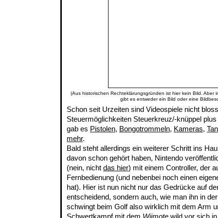
(Aus historischen Rechteklärungsgründen ist hier kein Bild. Aber 
gibt es entweder ein Bild oder eine Bildbes
Schon seit Urzeiten sind Videospiele nicht blos
Steuermöglichkeiten Steuerkreuz/-knüppel plus
gab es
Pistolen
,
Bongotrommeln
,
Kameras
,
Tan
mehr
.
Bald steht allerdings ein weiterer Schritt ins H
davon schon gehört haben, Nintendo veröffentl
(nein, nicht
das hier
) mit einem Controller, der a
Fernbedienung (und nebenbei noch einen eigene
hat). Hier ist nun nicht nur das Gedrücke auf de
entscheidend, sondern auch, wie man ihn in de
schwingt beim Golf also wirklich mit dem Arm u
Schwertkampf mit dem
Wiimote
wild vor sich in