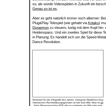
so, als würde Videospielen in Zukunft ein biss
Genau so ist es
.
Aber es geht natürlich immer noch alberner: Be
Plug&Play-Telespiel (wie gehabt via
Kotaku
) mu
Doraemon
zu steuern, lustig mit dem Kopf hin-
Heidenspass. Und ein zweites Spiel für diese T
in Planung: Es handelt sich um die Speed-Meta
Dance Revolution.
Nominiert für die Infografik des Jahres, Kategorie Niedliches (Aus
historischen Rechteklärungsgründen ist hier kein Bild. Aber im
20
Jahre Riesenmaschine
-PDF gibt es entweder ein Bild oder eine