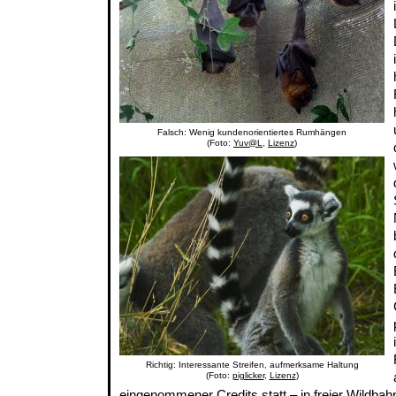
Falsch: Wenig kundenorientiertes Rumhängen
(Foto:
Yuv@L
,
Lizenz
)
Richtig: Interessante Streifen, aufmerksame Haltung
(Foto:
piglicker
,
Lizenz
)
eingenommener Credits statt – in freier Wildbah