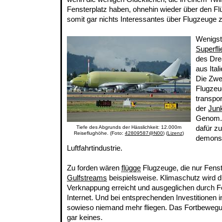
Fensterplatz haben, ohnehin wieder über den Flü
somit gar nichts Interessantes über Flugzeuge 
Wenigst
Superfli
des Dre
aus Ital
Die Zwe
Flugzeu
transpor
der
Jun
Genom. 
dafür z
Tiefe des Abgrunds der Hässlichkeit: 12.000m
Reiseflughöhe. (Foto:
42809587@N00
) (
Lizenz
)
demonst
Luftfahrtindustrie.
Zu forden wären
flügge
Flugzeuge, die nur Fenst
Gulfstreams
beispielsweise. Klimaschutz wird d
Verknappung erreicht und ausgeglichen durch Fo
Internet. Und bei entsprechenden Investitionen 
sowieso niemand mehr fliegen. Das Fortbewegun
gar keines.