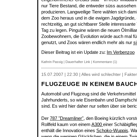
nur Tiere Bestand, die entweder süss aussehen
produzieren. Langweilige Tiere wählen sich dam
dem Zoo heraus und in die ewigen Jagdgründe, o
rechtzeitig, an gut sichtbarer Stelle interessan
Tag zu legen. Pinguine wären die neuen Ölmillia
Zoobewohnern, die Evolution würde auch mal fü
genutzt, und Zoos wären endlich mehr als nur
s
Dieser Beitrag ist ein Update zu:
Im Verbenzoo
Kathrin Passig
|
Dauerhafter Link
|
Kommentare (1)
15.07.2007 | 22:30 | Alles wird schlechter | Fakt
FLUGZEUGE IN KEINEM BAUC
Automobil und Flugzeug sind die Verkehrsmitte
Jahrhunderts, so wie Eisenbahn und Dampfschi
sind. Es wird hier daher nur selten über sie beric
Der
787 "Dreamliner"
, den Boeing kürzlich vorst
Rollfeld kaum von einem
A300
einer Schäbigflie
enthält die Innovation eines
Schoko-Wuppis
. Wa
wenn die wenigen Glücklichen, die in einem Twin