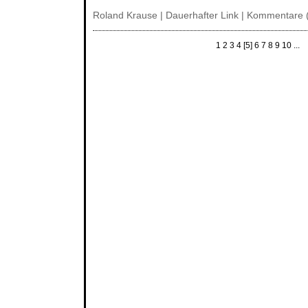
Roland Krause |
Dauerhafter Link
|
Kommentare 
1
2
3
4
[5]
6
7
8
9
10
...