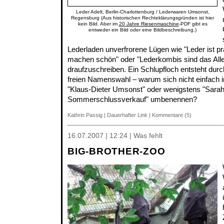
Leder Adelt, Berlin-Charlottenburg / Lederwaren Umsonst,
Regensburg (Aus historischen Rechteklärungsgründen ist hier
kein Bild. Aber im
20 Jahre Riesenmaschine
-PDF gibt es
entweder ein Bild oder eine Bildbeschreibung.)
Lederladen unverfrorene Lügen wie "Leder ist p
machen schön" oder "Lederkombis sind das Alle
draufzuschreiben. Ein Schlupfloch entsteht durc
freien Namenswahl – warum sich nicht einfach i
"Klaus-Dieter Umsonst" oder wenigstens "Sara
Sommerschlussverkauf" umbenennen?
Kathrin Passig
|
Dauerhafter Link
|
Kommentare (5)
16.07.2007 | 12:24 | Was fehlt
BIG-BROTHER-ZOO