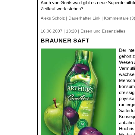
Auch von Greifswald gibt es neue Superdetailbi
Zeitkraftwerk stehen?
Aleks Scholz |
Dauerhafter Link
|
Kommentare (3
16.06.2007 | 13:20 | Essen und Essenzielles
BRAUNER SAFT
Der inte
gehört 
Wesen a
Vermutli
wachsen
Mensch
konsumi
dreissi
physikal
runterg
Safterfo
Konsequ
anbahn
Hochrisi
Mortalst