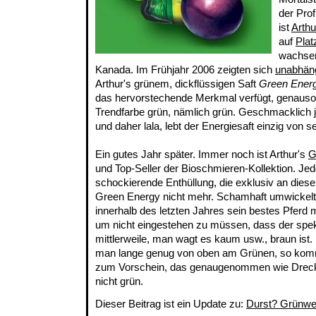
der Prof
ist
Arthu
auf
Plat
wachse
Kanada. Im Frühjahr 2006 zeigten sich
unabhäng
Arthur's grünem, dickflüssigen Saft
Green Ener
das hervorstechende Merkmal verfügt, genauso
Trendfarbe grün, nämlich grün. Geschmacklich 
und daher lala, lebt der Energiesaft einzig von 
Ein gutes Jahr später. Immer noch ist Arthur's
G
und Top-Seller der Bioschmieren-Kollektion. Jed
schockierende Enthüllung, die exklusiv an dieser 
Green Energy nicht mehr. Schamhaft umwickelt
innerhalb des letzten Jahres sein bestes Pferd mi
um nicht eingestehen zu müssen, dass der spek
mittlerweile, man wagt es kaum usw., braun ist. 
man lange genug von oben am Grünen, so kom
zum Vorschein, das genaugenommen wie Dreck 
nicht grün.
Dieser Beitrag ist ein Update zu:
Durst? Grünwe