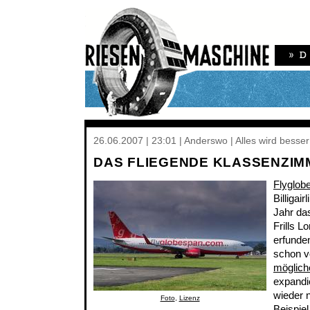
26.06.2007 | 23:01 | Anderswo | Alles wird besser
DAS FLIEGENDE KLASSENZIM
Flyglob
Billigai
Jahr da
Frills L
erfunde
schon v
möglich
expandie
wieder n
Foto
,
Lizenz
Beispiel