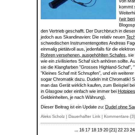
von Mar
kommt s
Weiterh
(
wir ber
Blogosph
den Vertrieb geschafft. Der Durchbruch in di
jedoch aus Skandinavien: Die relativ neuen
Tec
schwedischen Instrumentengottes Andreas Fage
einmalig pietätvoll aus, jedenfalls für die elektr
Rohren versehenen, ausgehöhlten Schafes
, si
wie ein zivilisiertes Schaf sich anhören sollte.
sie die Klangfarben "Grosses Highland-Schaf", 
"Kleines Schaf mit Schnupfen", und ein weiterer
sogar Chromatik dazu. Dudeln mit Chromatik! S
man das Gerät wirklich kaufen, zum Beispiel b
in Glasgow oder einfach wie immer bei
Hotpipe
Geldeinheiten, je nach Währung).
Dieser Beitrag ist ein Update zu:
Dudel ohne Sa
Aleks Scholz |
Dauerhafter Link
|
Kommentare (3
...
16
17
18
19
20
[21]
22
23
24