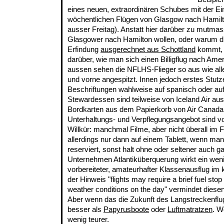
eines neuen, extraordinären Schubes mit der E
wöchentlichen Flügen von Glasgow nach Hamilto
ausser Freitag). Anstatt hier darüber zu mutma
Glasgower nach Hamilton wollen, oder warum di
Erfindung
ausgerechnet aus Schottland
kommt, b
darüber, wie man sich einen Billigflug nach Amer
aussen sehen die NFLHS-Flieger so aus wie alle
und vorne angespitzt. Innen jedoch erstes Stutze
Beschriftungen wahlweise auf spanisch oder auf
Stewardessen sind teilweise von Iceland Air au
Bordkarten aus dem Papierkorb von Air Canad
Unterhaltungs- und Verpflegungsangebot sind v
Willkür: manchmal Filme, aber nicht überall im 
allerdings nur dann auf einem Tablett, wenn ma
reserviert, sonst halt ohne oder seltener auch 
Unternehmen Atlantiküberquerung wirkt ein weni
vorbereiteter, amateurhafter Klassenausflug im 
der Hinweis "flights may require a brief fuel stop
weather conditions on the day" vermindet dies
Aber wenn das die Zukunft des Langstreckenflug
besser als
Papyrusboote
oder
Luftmatratzen
. W
wenig teurer.