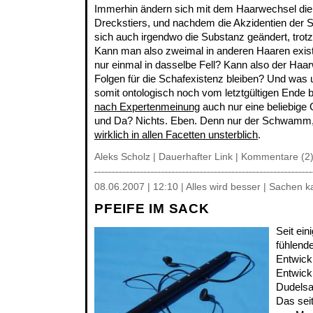
Immerhin ändern sich mit dem Haarwechsel die
Dreckstiers, und nachdem die Akzidentien der S
sich auch irgendwo die Substanz geändert, trotz i
Kann man also zweimal in anderen Haaren exist
nur einmal in dasselbe Fell? Kann also der Haa
Folgen für die Schafexistenz bleiben? Und was 
somit ontologisch noch vom letztgültigen Ende b
nach Expertenmeinung
auch nur eine beliebige
und Da? Nichts. Eben. Denn nur der Schwamm, d
wirklich in allen Facetten unsterblich
.
Aleks Scholz |
Dauerhafter Link
|
Kommentare (2
08.06.2007 | 12:10 | Alles wird besser | Sachen 
PFEIFE IM SACK
Seit ein
fühlend
Entwick
Entwick
Dudelsa
Das seit