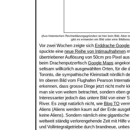
(Aus historischen Rechteklärungsgründen ist hier kein Bild. Aber 
gibt es entweder ein Bild oder eine Bildbes
Vor zwei Wochen zeigte sich
Erddrache Google
spuckte eine
neue Reihe von Intimaufnahmen
mi
übertriebener Auflösung von 50cm pro Pixel aus,
beim Drachenputzerfisch
Google Maps
angekom
seltsam willkürlich ausgewählten Orten, für die d
Toronto, die sympathische Kleinstadt nördlich d
Im oberen Bild vom Flughafen Pearson Internat
erkennen, dass grosse Dinge jetzt nicht mehr kl
man sie von weitem betrachtet, sondern eben gr
Interessanter jedoch das untere Bild von eine
River. Es zeigt natürlich nicht, wie
Blog TO
vermu
Aliens (Aliens werden kaum auf der Erde ausgeb
keine Aliens). Sondern nämlich eine gigantische 
weltweit ständig verlorengehende Zeit mit Hilf
und Vollintegralgetriebe durch brandneue, unbespi