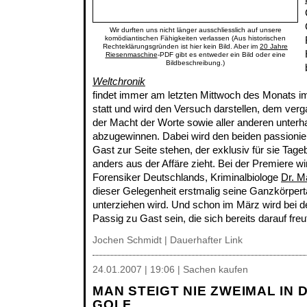
Wir durften uns nicht länger ausschliesslich auf unsere
komödiantischen Fähigkeiten verlassen (Aus historischen
Rechteklärungsgründen ist hier kein Bild. Aber im
20 Jahre
Riesenmaschine
-PDF gibt es entweder ein Bild oder eine
Bildbeschreibung.)
Weltchronik
findet immer am letzten Mittwoch des Monats 
statt und wird den Versuch darstellen, dem verg
der Macht der Worte sowie aller anderen unter
abzugewinnen. Dabei wird den beiden passionie
Gast zur Seite stehen, der exklusiv für sie Tage
anders aus der Affäre zieht. Bei der Premiere w
Forensiker Deutschlands, Kriminalbiologe
Dr. M
dieser Gelegenheit erstmalig seine Ganzkörpert
unterziehen wird. Und schon im März wird bei 
Passig zu Gast sein, die sich bereits darauf freu
Jochen Schmidt
|
Dauerhafter Link
24.01.2007 | 19:06 | Sachen kaufen
MAN STEIGT NIE ZWEIMAL IN
GOLF