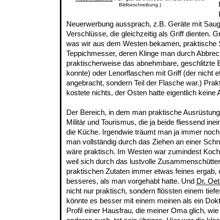
Bildbeschreibung.)
Neuerwerbung aussprach, z.B. Geräte mit Sau
Verschlüsse, die gleichzeitig als Griff dienten. G
was wir aus dem Westen bekamen, praktische S
Teppichmesser, deren Klinge man durch Abbre
praktischerweise das abnehmbare, geschlitzte 
konnte) oder Lenorflaschen mit Griff (der nicht 
angebracht, sondern Teil der Flasche war.) Pra
kostete nichts, der Osten hatte eigentlich keine
Der Bereich, in dem man praktische Ausrüstung
Militär und Tourismus, die ja beide fliessend ine
die Küche. Irgendwie träumt man ja immer noch
man vollständig durch das Ziehen an einer Sch
wäre praktisch. Im Westen war zumindest Koche
weil sich durch das lustvolle Zusammenschütte
praktischen Zutaten immer etwas feines ergab, 
besseres, als man vorgehabt hatte. Und
Dr. Oe
nicht nur praktisch, sondern flössten einem tief
könnte es besser mit einem meinen als ein Dok
Profil einer Hausfrau, die meiner Oma glich, wie