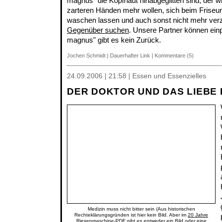
magnus" die Kopfhaut hinabgeglitten sind, der w
zarteren Händen mehr wollen, sich beim Friseur
waschen lassen und auch sonst nicht mehr verz
Gegenüber suchen
. Unsere Partner können ei
magnus" gibt es kein Zurück.
Jochen Schmidt
|
Dauerhafter Link
|
Kommentare (5)
24.09.2006 | 21:58 | Essen und Essenzielles
DER DOKTOR UND DAS LIEBE 
Medizin muss nicht bitter sein (Aus historischen
Rechteklärungsgründen ist hier kein Bild. Aber im
20 Jahre
Riesenmaschine
-PDF gibt es entweder ein Bild oder eine