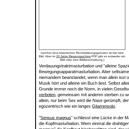
nachher (Aus historischen Rechteklärungsgründen ist hier kein
Bild. Aber im
20 Jahre Riesenmaschine
-PDF gibt es entweder ein
Bild oder eine Bildbeschreibung.)
Verdauungstraktmasturbation und "alleine Spazi
Bewegungsapparatmasturbation. Aber seltsame
niemandem beanstandet, wenn man allein isst ode
Musik hört und alleine ein Buch liest. Selbst alle
Grunde immer noch die Norm, in vielen Gesellsc
verboten
, gemeinsam mit anderen sterben zu wo
allein, nur beim Sex wird die Nase gerümpft, den
egozentrisch wie ein langes
Gitarrensolo
.
"
Sensus magnus
" schliesst eine Lücke in der M
die Kopfmasturbation. Wem einmal die drahtige