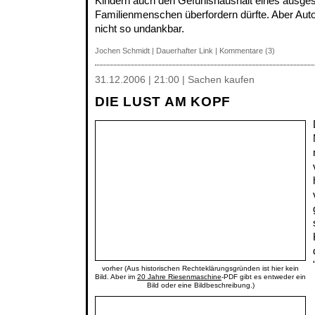
Kindern auch den Gefühlshaushalt eines ausge
Familienmenschen überfordern dürfte. Aber Auto
nicht so undankbar.
Jochen Schmidt
|
Dauerhafter Link
|
Kommentare (3)
31.12.2006 | 21:00 | Sachen kaufen
DIE LUST AM KOPF
vorher (Aus historischen Rechteklärungsgründen ist hier kein
Bild. Aber im
20 Jahre Riesenmaschine
-PDF gibt es entweder ein
Bild oder eine Bildbeschreibung.)