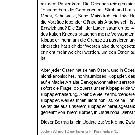
mit dem Papier kam. Die Griechen reinigten sic
Tonscherben, die Germanen mit Stroh und Laub, 
Moos, Schafwolle, Sand, Maisstroh, die linke Ha
die Vorzüge lebender Gänse als Arschwisch. Ist
Entwicklung? Die Zahl der Lagen stagniert bei 
des kalten Krieges brauchen meine Verwandten 
Klopapier mehr, um die Grenze zu passieren und
einerseits hat sich der Westen also durchgeset
er nicht mehr weicher werden, um den Osten 
ist.
Aber jeder Osten hat seinen Osten, und in Odes
nichtkanonisches, hohlraumloses Klopapier, das mi
auf einfache Art alte Denkgewohnheiten zerstörte
sofort die Frage, ob zuerst unser Klopapier da w
Klopapierhalterung. Aber die viel zermürbendere
Klopapier, weil es innen nicht hohl ist, keine Hoh
selbst die aus unserem Klopapier herausgestanzt
getrennt von ihrem Körper, in Osteuropa Dienst
Dieser Beitrag ist ein Update zu:
Volk ohne Zwi
Jochen Schmidt
|
Dauerhafter Link
|
Kommentare (10)