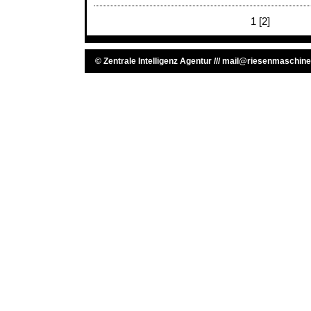
1
[2]
©
Zentrale Intelligenz Agentur
///
mail@riesenmaschine