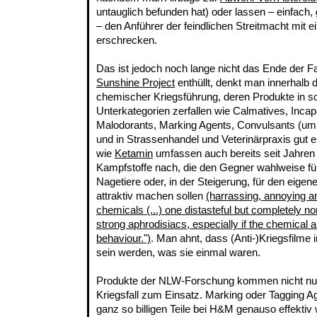
untauglich befunden hat) oder lassen – einfach, g
– den Anführer der feindlichen Streitmacht mi
erschrecken.
Das ist jedoch noch lange nicht das Ende der 
Sunshine Project
enthüllt, denkt man innerhalb d
chemischer Kriegsführung, deren Produkte in so
Unterkategorien zerfallen wie Calmatives, Incapac
Malodorants, Marking Agents, Convulsants (um 
und in Strassenhandel und Veterinärpraxis gut 
wie
Ketamin
umfassen auch bereits seit Jahren
Kampfstoffe nach, die den Gegner wahlweise fü
Nagetiere oder, in der Steigerung, für den eig
attraktiv machen sollen
(harrassing, annoying an
chemicals (...) one distasteful but completely n
strong aphrodisiacs, especially if the chemica
behaviour.")
. Man ahnt, dass (Anti-)Kriegsfilme 
sein werden, was sie einmal waren.
Produkte der NLW-Forschung kommen nicht nur
Kriegsfall zum Einsatz. Marking oder Tagging Ag
ganz so billigen Teile bei H&M genauso effektiv