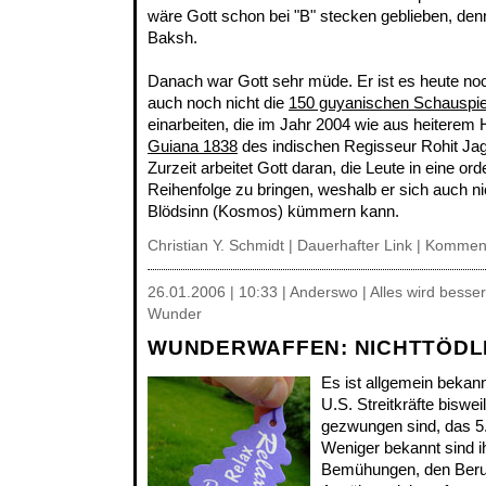
wäre Gott schon bei "B" stecken geblieben, de
Baksh.
Danach war Gott sehr müde. Er ist es heute no
auch noch nicht die
150 guyanischen Schauspie
einarbeiten, die im Jahr 2004 wie aus heiterem
Guiana 1838
des indischen Regisseur Rohit Jag
Zurzeit arbeitet Gott daran, die Leute in eine or
Reihenfolge zu bringen, weshalb er sich auch n
Blödsinn (Kosmos) kümmern kann.
Christian Y. Schmidt |
Dauerhafter Link
|
Komment
26.01.2006 | 10:33 | Anderswo | Alles wird besser
Wunder
WUNDERWAFFEN: NICHTTÖDL
Es ist allgemein bekan
U.S. Streitkräfte biswe
gezwungen sind, das 5
Weniger bekannt sind 
Bemühungen, den Beruf