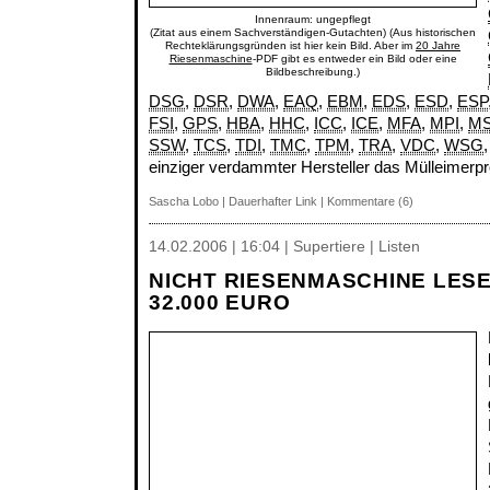
Innenraum: ungepflegt
(Zitat aus einem Sachverständigen-Gutachten) (Aus historischen
Rechteklärungsgründen ist hier kein Bild. Aber im
20 Jahre
Riesenmaschine
-PDF gibt es entweder ein Bild oder eine
Bildbeschreibung.)
DSG
,
DSR
,
DWA
,
EAQ
,
EBM
,
EDS
,
ESD
,
ESP
FSI
,
GPS
,
HBA
,
HHC
,
ICC
,
ICE
,
MFA
,
MPI
,
M
SSW
,
TCS
,
TDI
,
TMC
,
TPM
,
TRA
,
VDC
,
WSG
einziger verdammter Hersteller das Mülleimerp
Sascha Lobo
|
Dauerhafter Link
|
Kommentare (6)
14.02.2006 | 16:04 | Supertiere | Listen
NICHT RIESENMASCHINE LES
32.000 EURO