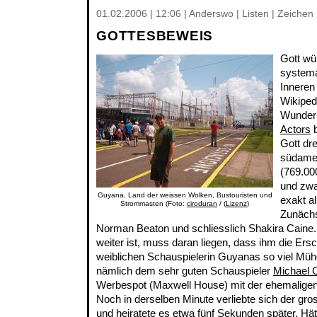
01.02.2006 | 12:06 | Anderswo | Listen | Zeiche
GOTTESBEWEIS
Gott wür
systemat
Inneren
Wikipe
Wunder
Actors
b
Gott dr
südame
(769.00
und zwar
Guyana, Land der weissen Wolken, Bustouristen und
exakt a
Strommasten (Foto:
ciroduran
/ (
Lizenz
)
Zunächs
Norman Beaton und schliesslich Shakira Caine.
weiter ist, muss daran liegen, dass ihm die Ers
weiblichen Schauspielerin Guyanas so viel Müh
nämlich dem sehr guten Schauspieler
Michael 
Werbespot (Maxwell House) mit der ehemalige
Noch in derselben Minute verliebte sich der gr
und heiratete es etwa fünf Sekunden später. Hät