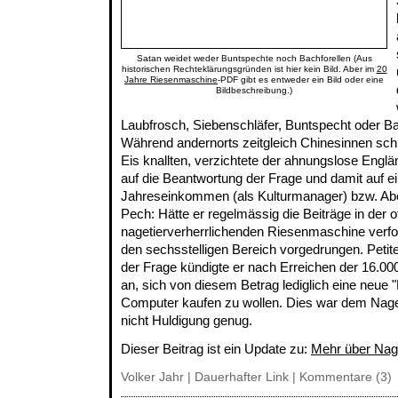
Satan weidet weder Buntspechte noch Bachforellen (Aus
historischen Rechteklärungsgründen ist hier kein Bild. Aber im
20
Jahre Riesenmaschine
-PDF gibt es entweder ein Bild oder eine
Bildbeschreibung.)
Laubfrosch, Siebenschläfer, Buntspecht oder Bach
Während andernorts zeitgleich Chinesinnen sc
Eis knallten, verzichtete der ahnungslose Engl
auf die Beantwortung der Frage und damit auf e
Jahreseinkommen (als Kulturmanager) bzw. Abe
Pech: Hätte er regelmässig die Beiträge in der 
nagetierverherrlichenden Riesenmaschine verfol
den sechsstelligen Bereich vorgedrungen. Peti
der Frage kündigte er nach Erreichen der 16.0
an, sich von diesem Betrag lediglich eine neue 
Computer kaufen zu wollen. Dies war dem Nageti
nicht Huldigung genug.
Dieser Beitrag ist ein Update zu:
Mehr über Nag
Volker Jahr |
Dauerhafter Link
|
Kommentare (3)