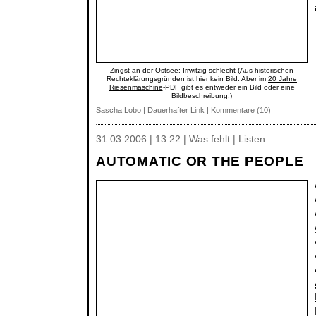
Zingst an der Ostsee: Irrwitzig schlecht (Aus historischen
Rechteklärungsgründen ist hier kein Bild. Aber im
20 Jahre
Riesenmaschine
-PDF gibt es entweder ein Bild oder eine
Bildbeschreibung.)
Sascha Lobo
|
Dauerhafter Link
|
Kommentare (10)
31.03.2006 | 13:22 | Was fehlt | Listen
AUTOMATIC OR THE PEOPLE