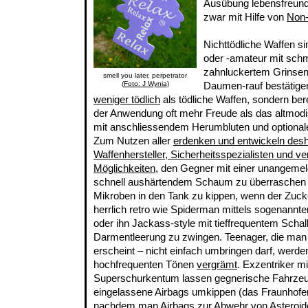
Ausübung lebensfreundl
zwar mit Hilfe von
Non-
Nichttödliche Waffen sin
oder -amateur mit sch
zahnluckertem Grinse
smell you later, perpetrator
(
Foto: J Wynia
)
Daumen-rauf bestätigen 
weniger tödlich
als tödliche Waffen, sondern bere
der Anwendung oft mehr Freude als das altmodi
mit anschliessendem Herumbluten und optiona
Zum Nutzen aller
erdenken und entwickeln desh
Waffenhersteller, Sicherheitsspezialisten und v
Möglichkeiten
, den Gegner mit einer unangeme
schnell aushärtendem Schaum zu überrasche
Mikroben in den Tank zu kippen, wenn der Zucker
herrlich retro wie Spiderman mittels sogenannt
oder ihn Jackass-style mit tieffrequentem Schal
Darmentleerung zu zwingen. Teenager, die man 
erscheint – nicht einfach umbringen darf, werden
hochfrequenten Tönen
vergrämt
. Exzentriker 
Superschurkentum lassen gegnerische Fahrzeug
eingelassene Airbags umkippen (das Fraunhofer-I
nachdem man Airbags zur
Abwehr von Asteroid