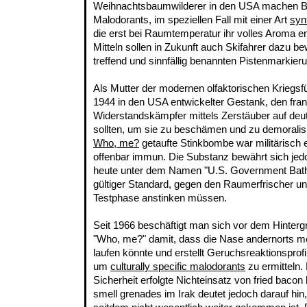
Weihnachtsbaumwilderer in den USA machen B
Malodorants, im speziellen Fall mit einer Art
syn
die erst bei Raumtemperatur ihr volles Aroma ent
Mitteln sollen in Zukunft auch Skifahrer dazu bew
treffend und sinnfällig benannten Pistenmarkier
Als Mutter der modernen olfaktorischen Kriegsfüh
1944 in den USA entwickelter Gestank, den fra
Widerstandskämpfer mittels Zerstäuber auf deut
sollten, um sie zu beschämen und zu demoralis
Who, me?
getaufte Stinkbombe war militärisch ei
offenbar immun. Die Substanz bewährt sich jedo
heute unter dem Namen "U.S. Government Bath
gültiger Standard, gegen den Raumerfrischer un
Testphase anstinken müssen.
Seit 1966 beschäftigt man sich vor dem Hinterg
"Who, me?" damit, dass die Nase andernorts m
laufen könnte und erstellt Geruchsreaktionsprof
um
culturally specific malodorants
zu ermitteln. 
Sicherheit erfolgte Nichteinsatz von fried bacon
smell grenades im Irak deutet jedoch darauf hi