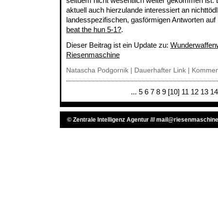
seitdem nicht wesentlich weiter gekommen ist.
aktuell auch hierzulande interessiert an nichttöd
landesspezifischen, gasförmigen Antworten auf
beat the hun 5-1?
.
Dieser Beitrag ist ein Update zu:
Wunderwaffenw
Riesenmaschine
Natascha Podgornik |
Dauerhafter Link
|
Komment
...
5
6
7
8
9
[10]
11
12
13
14
©
Zentrale Intelligenz Agentur
///
mail@riesenmaschine