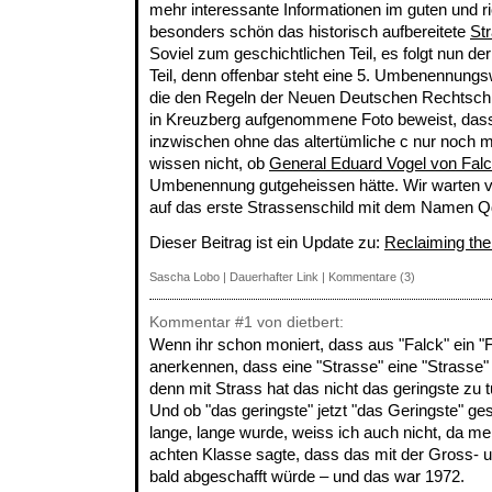
mehr interessante Informationen im guten und r
besonders schön das historisch aufbereitete
St
Soviel zum geschichtlichen Teil, es folgt nun der
Teil, denn offenbar steht eine 5. Umbenennungsw
die den Regeln der Neuen Deutschen Rechtschre
in Kreuzberg aufgenommene Foto beweist, dass
inzwischen ohne das altertümliche c nur noch m
wissen nicht, ob
General Eduard Vogel von Falc
Umbenennung gutgeheissen hätte. Wir warten v
auf das erste Strassenschild mit dem Namen
Dieser Beitrag ist ein Update zu:
Reclaiming th
Sascha Lobo
|
Dauerhafter Link
|
Kommentare (3)
Kommentar
#1
von dietbert:
Wenn ihr schon moniert, dass aus "Falck" ein "Fal
anerkennen, dass eine "Strasse" eine "Strasse" 
denn mit Strass hat das nicht das geringste zu t
Und ob "das geringste" jetzt "das Geringste" g
lange, lange wurde, weiss ich auch nicht, da me
achten Klasse sagte, dass das mit der Gross- 
bald abgeschafft würde – und das war 1972.