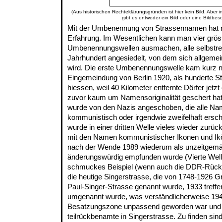
(Aus historischen Rechteklärungsgründen ist hier kein Bild. Aber 
gibt es entweder ein Bild oder eine Bildbes
Mit der Umbenennung von Strassennamen hat m
Erfahrung. Im Wesentlichen kann man vier grö
Umbenennungswellen ausmachen, alle selbstre
Jahrhundert angesiedelt, von dem sich allgemein 
wird. Die erste Umbenennungswelle kam kurz 
Eingemeindung von Berlin 1920, als hunderte Str
hiessen, weil 40 Kilometer entfernte Dörfer jetz
zuvor kaum um Namensoriginalität geschert hat
wurde von den Nazis angeschoben, die alle Nam
kommunistisch oder irgendwie zweifelhaft ersc
wurde in einer dritten Welle vieles wieder zurüc
mit den Namen kommunistischer Ikonen und I
nach der Wende 1989 wiederum als unzeitgemä
änderungswürdig empfunden wurde (Vierte Well
schmuckes Beispiel (wenn auch die DDR-Rücku
die heutige Singerstrasse, die von 1748-1926 
Paul-Singer-Strasse genannt wurde, 1933 treff
umgenannt wurde, was verständlicherweise 194
Besatzungszone unpassend geworden war und 
teilrückbenamte in Singerstrasse. Zu finden sind