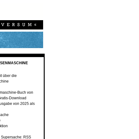
ESENMASCHINE
t über die
chine
maschine-Buch von
ratis-Download
usgabe von 2025 als
Sache
e
ktion
 Supersache: RSS