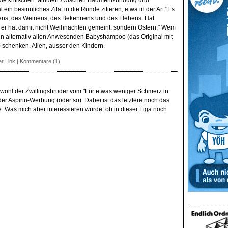
 die kritischen Minuten zwischen Baumentzündung und
ein besinnliches Zitat in die Runde zitieren, etwa in der Art "Es
zens, des Weinens, des Bekennens und des Flehens. Hat
 er hat damit nicht Weihnachten gemeint, sondern Ostern." Wem
nn alternativ allen Anwesenden Babyshampoo (das Original mit
schenken. Allen, ausser den Kindern.
r Link
|
Kommentare (1)
 wohl der Zwillingsbruder vom "Für etwas weniger Schmerz in
der Aspirin-Werbung (oder so). Dabei ist das letztere noch das
. Was mich aber interessieren würde: ob in dieser Liga noch