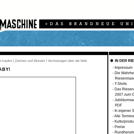
IN DER RI
en kaufen | Zeichen und Wunder | Vermutungen über die Welt
-
Impressum
ABY!
-
Die Wahrhei
Riesenmas
-
T-Shirts
-
Das Riesen
2007 zum G
-
Jubiläumsa
PDF
-
In eigener 
-
Alle Termin
-
Kulturprodu
-
Preise
-
Rundherum