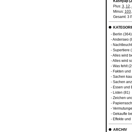
Kashyap (2
Plus:
3
,
12
,
Minus:
103
Gesamt: 3 
KATEGORI
-
Berlin
(364)
-
Anderswo
(
-
Nachtleuch
-
Supertiere
(
-
Alles wird b
-
Alles wird s
-
Was fehlt
(2
-
Fakten und
-
Sachen kau
-
Sachen anz
-
Essen und 
-
Listen
(81)
-
Zeichen un
-
Papierrasc
-
Vermutunge
-
Gekaufte be
-
Effekte un
ARCHIV