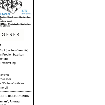
:
Kopf (Lacher-Garantie)
 in Problembezirken
nsehen)
 Erschlaffung
 setzen
tzwasser
me "Ostbam" wählen
enerell
CHE KULTURKRITIK
aman", Anurag