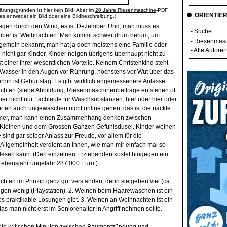
ärungsgründen ist hier kein Bild. Aber im
20 Jahre Riesenmaschine
-PDF
ORIENTIE
 es entweder ein Bild oder eine Bildbeschreibung.)
r Regen durch den Wind, es ist Dezember. Und, man muss es
- Suche:
mber ist Weihnachten. Man kommt schwer drum herum, um
-
Riesenmasc
lgemein bekannt, man hat ja doch meistens eine Familie oder
-
Alle Autore
icht gar Kinder. Kinder neigen übrigens überhaupt nicht zu
st einer ihrer wesentlichen Vorteile. Keinem Christenkind steht
Wasser in den Augen vor Rührung, höchstens vor Wut über das
hin ist Geburtstag. Es gibt wirklich angemessenere Anlässe
hten (siehe Abbildung; Riesenmaschinenbeiträge entstehen oft
hier nicht nur Fachleute für Waschsubstanzen,
hier
oder
hier
oder
ürfen auch ungewaschen nicht online gehen, das ist die nackte
mmer, man kann einen Zusammenhang denken zwischen
Kleinen und dem Grossen Ganzen Gefühlsdusel. Kinder weinen
sind gar selber Anlass zur Freude, vor allem für die
 Allgemeinheit verdient an ihnen, wie man mir einfach mal so
esen kann. (Den einzelnen Erziehenden kostet hingegen ein
Lebensjahr ungefähr 287.000 Euro.)
hten im Prinzip ganz gut verstanden, denn sie geben viel (ca.
gen wenig (Playstation). 2. Weinen beim Haarewaschen ist ein
es praktikable Lösungen gibt. 3. Weinen an Weihnachten ist ein
 man nicht erst im Seniorenalter in Angriff nehmen sollte.