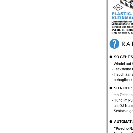
SO GEHT'S
- Windel auf 
- Lecksteine
- Inzucht (a
- behagliche
SO NICHT:
- ein Zeichen
- Hund im Pu
- als DJ-Na
- Schlacke g
AUTOMATIS
"Psycho R