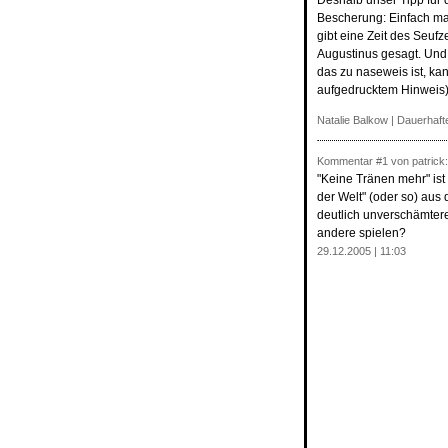
Deshalb unser Tipp für
Bescherung: Einfach mal 
gibt eine Zeit des Seuf
Augustinus gesagt. Und
das zu naseweis ist, ka
aufgedrucktem Hinweis) 
Natalie Balkow
|
Dauerhafte
Kommentar
#1
von patrick:
"Keine Tränen mehr" ist
der Welt" (oder so) aus 
deutlich unverschämtere
andere spielen?
29.12.2005 | 11:03