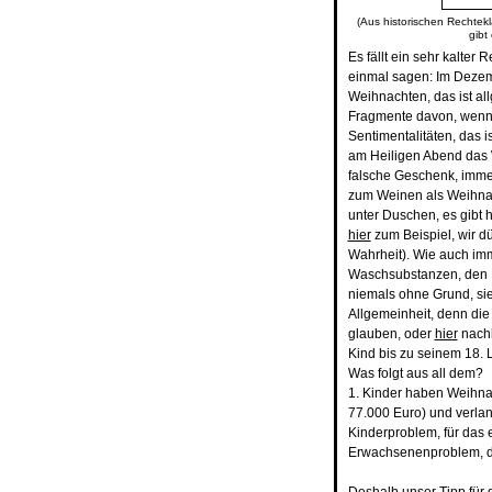
(Aus historischen Rechtekl
gibt
Es fällt ein sehr kalte
einmal sagen: Im Deze
Weihnachten, das ist al
Fragmente davon, wenn n
Sentimentalitäten, das i
am Heiligen Abend das 
falsche Geschenk, immer
zum Weinen als Weihnac
unter Duschen, es gibt 
hier
zum Beispiel, wir d
Wahrheit). Wie auch i
Waschsubstanzen, den 
niemals ohne Grund, sie 
Allgemeinheit, denn die
glauben, oder
hier
nachl
Kind bis zu seinem 18. 
Was folgt aus all dem?
1. Kinder haben Weihnac
77.000 Euro) und verlan
Kinderproblem, für das 
Erwachsenenproblem, das