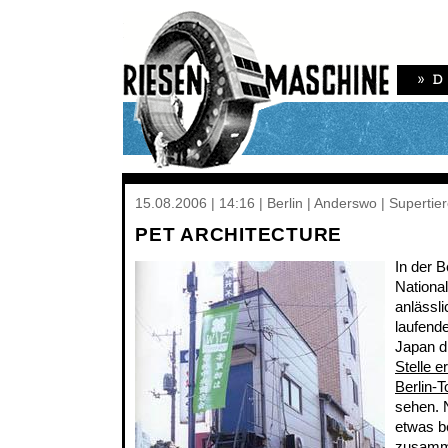
15.08.2006 | 14:16 | Berlin | Anderswo | Supertier
PET ARCHITECTURE
In der B
National
anlässl
laufend
Japan d
Stelle 
Berlin-T
sehen. 
etwas be
zusamme