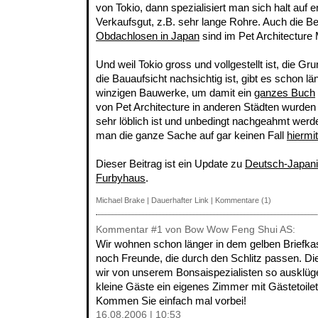
von Tokio, dann spezialisiert man sich halt auf
Verkaufsgut, z.B. sehr lange Rohre. Auch die 
Obdachlosen in Japan
sind im Pet Architecture
Und weil Tokio gross und vollgestellt ist, die G
die Bauaufsicht nachsichtig ist, gibt es schon l
winzigen Bauwerke, um damit ein
ganzes Buch
von Pet Architecture in anderen Städten wurden
sehr löblich ist und unbedingt nachgeahmt werden
man die ganze Sache auf gar keinen Fall
hiermi
Dieser Beitrag ist ein Update zu
Deutsch-Japanis
Furbyhaus
.
Michael Brake
|
Dauerhafter Link
|
Kommentare (1)
Kommentar
#1
von Bow Wow Feng Shui AS:
Wir wohnen schon länger in dem gelben Briefka
noch Freunde, die durch den Schlitz passen. Di
wir von unserem Bonsaispezialisten so ausklüge
kleine Gäste ein eigenes Zimmer mit Gästetoile
Kommen Sie einfach mal vorbei!
16.08.2006 | 10:53