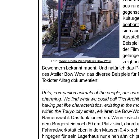
aus run
gegensei
Kulturg
bonbonf
sich au
Ausstel
Beispiel
der Fil
gefange
zeigt un
Foto:
World Photo Press
/
Atelier Bow Wow
Bewohnern bekannt macht. Und natürlich das P
des
Atelier Bow Wow
, das diverse Beispiele für
Tokioter Alltag dokumentiert.
Pets, companion animals of the people, are usu
charming. We find what we could call "Pet Archit
having pet like characteristics, existing in the
within the Tokyo city limits
, erklären die Bow-Wo
Namenswahl. Das funktioniert so: Wenn zwisc
dem Bürgersteig noch 60 cm Platz sind, dann b
Fahrradwerkstatt eben in den Massen 0,4 x sehr
hingegen für sein Lagerhaus nur einen ähnlich pr