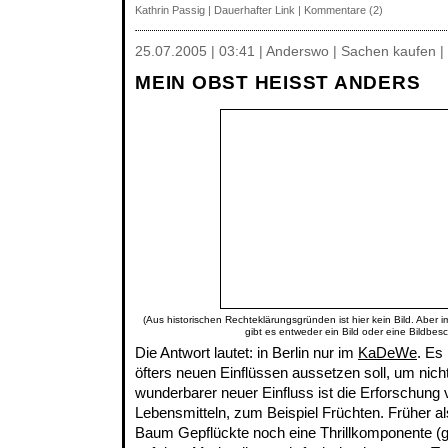
Kathrin Passig
|
Dauerhafter Link
|
Kommentare (2)
25.07.2005 | 03:41 | Anderswo | Sachen kaufen |
MEIN OBST HEISST ANDERS
(Aus historischen Rechteklärungsgründen ist hier kein Bild. Aber 
gibt es entweder ein Bild oder eine Bildbes
Die Antwort lautet: in Berlin nur im
KaDeWe
. Es
öfters neuen Einflüssen aussetzen soll, um nic
wunderbarer neuer Einfluss ist die Erforschung
Lebensmitteln, zum Beispiel Früchten. Früher al
Baum Gepflückte noch eine Thrillkomponente (gift