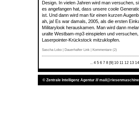
Design. In vielen Jahren wird man versuchen, s
es angefangen hat, dass unsere coole Generation
ist. Und dann wird man für einen kurzen Augenb
ah, ja! Es war damals, 2005, als die ersten Ei
Militarylook herauskamen. Man wird dann melan
uralte Westbam-mp3 einspielen und versuchen,
Laserpointer-Krückstock mitzuklopfen.
Sascha Lobo
|
Dauerhafter Link
|
Kommentare (2)
...
4
5
6
7
8
[9]
10
11
12
13
1
©
Zentrale Intelligenz Agentur
///
mail@riesenmaschine