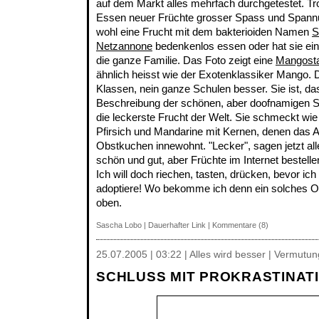
auf dem Markt alles mehrfach durchgetestet. 
Essen neuer Früchte grosser Spass und Spann
wohl eine Frucht mit dem bakterioiden Namen
S
Netzannone
bedenkenlos essen oder hat sie eine
die ganze Familie. Das Foto zeigt eine
Mangost
ähnlich heisst wie der Exotenklassiker Mango.
Klassen, nein ganze Schulen besser. Sie ist, das
Beschreibung der schönen, aber doofnamigen S
die leckerste Frucht der Welt. Sie schmeckt wi
Pfirsich und Mandarine mit Kernen, denen das 
Obstkuchen innewohnt. "Lecker", sagen jetzt a
schön und gut, aber Früchte im Internet bestell
Ich will doch riechen, tasten, drücken, bevor ic
adoptiere! Wo bekomme ich denn ein solches Ob
oben.
Sascha Lobo
|
Dauerhafter Link
|
Kommentare (8)
25.07.2005 | 03:22 | Alles wird besser | Vermutu
SCHLUSS MIT PROKRASTINATI