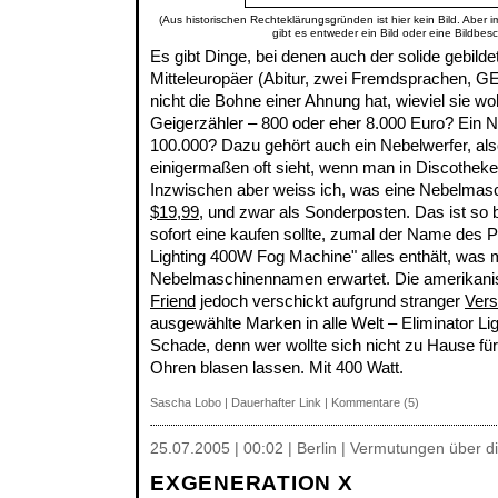
(Aus historischen Rechteklärungsgründen ist hier kein Bild. Aber 
gibt es entweder ein Bild oder eine Bildbes
Es gibt Dinge, bei denen auch der solide gebilde
Mitteleuropäer (Abitur, zwei Fremdsprachen, G
nicht die Bohne einer Ahnung hat, wieviel sie w
Geigerzähler – 800 oder eher 8.000 Euro? Ein Ni
100.000? Dazu gehört auch ein Nebelwerfer, als
einigermaßen oft sieht, wenn man in Discotheke
Inzwischen aber weiss ich, was eine Nebelmasc
$19,99
, und zwar als Sonderposten. Das ist so b
sofort eine kaufen sollte, zumal der Name des P
Lighting 400W Fog Machine" alles enthält, was
Nebelmaschinennamen erwartet. Die amerikan
Friend
jedoch verschickt aufgrund stranger
Ver
ausgewählte Marken in alle Welt – Eliminator Lig
Schade, denn wer wollte sich nicht zu Hause fü
Ohren blasen lassen. Mit 400 Watt.
Sascha Lobo
|
Dauerhafter Link
|
Kommentare (5)
25.07.2005 | 00:02 | Berlin | Vermutungen über d
EXGENERATION X