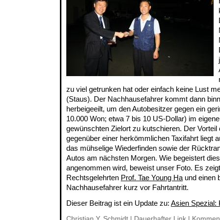
zu viel getrunken hat oder einfach keine Lust m
(Staus). Der Nachhausefahrer kommt dann binn
herbeigeeilt, um den Autobesitzer gegen ein geri
10.000 Won; etwa 7 bis 10 US-Dollar) im eigene
gewünschten Zielort zu kutschieren. Der Vorteil
gegenüber einer herkömmlichen Taxifahrt liegt au
das mühselige Wiederfinden sowie der Rücktran
Autos am nächsten Morgen. Wie begeistert dies
angenommen wird, beweist unser Foto. Es zei
Rechtsgelehrten
Prof. Tae Young Ha
und einen 
Nachhausefahrer kurz vor Fahrtantritt.
Dieser Beitrag ist ein Update zu:
Asien Spezial:
Christian Y. Schmidt |
Dauerhafter Link
|
Komment