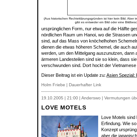
(Aus historischen Rechteklärungsgründen ist hier kein Bild. Aber 
gibt es entweder ein Bild oder eine Bildbes
ursprünglichen Form, nur etwa auf die Hälfte ges
nördlichen Raum um Hanoi, wo die Strassen u
sind, auf das Mass von knöchelhohen Schemeln
dienen die etwas höheren Schemel, die auch auf
werden, um den Mittelgang auszunutzen, dann a
ärmeren Landesteilen sind sie so klein, dass sie
verschwunden sind. Dort hockt der Vietnamese
Dieser Beitrag ist ein Update zu:
Asien Spezial:
Holm Friebe
|
Dauerhafter Link
19.10.2005 | 21:00 | Anderswo | Vermutungen übe
LOVE MOTELS
Love Motels sind 
Erfindung. Wie so
Konzept ursprüng
aber die japanisc