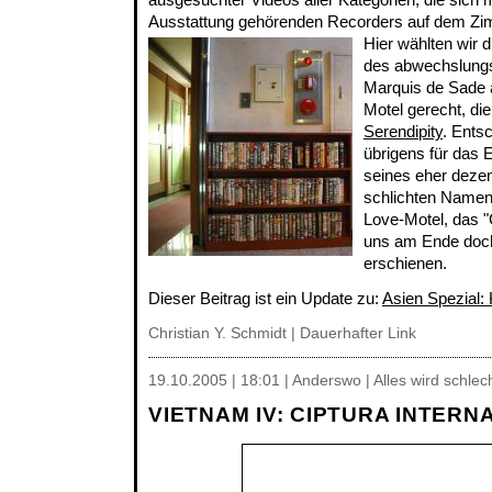
Ausstattung gehörenden Recorders auf dem Zim
Hier wählten wir 
des abwechslung
Marquis de Sade 
Motel gerecht, di
Serendipity
. Ents
übrigens für das
seines eher deze
schlichten Namens
Love-Motel, das 
uns am Ende doch
erschienen.
Dieser Beitrag ist ein Update zu:
Asien Spezial:
Christian Y. Schmidt |
Dauerhafter Link
19.10.2005 | 18:01 | Anderswo | Alles wird schlec
VIETNAM IV: CIPTURA INTERN