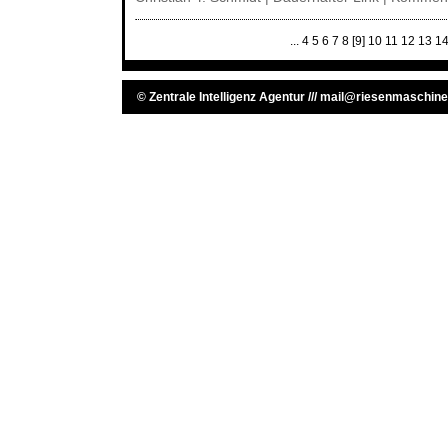
...
4
5
6
7
8
[9]
10
11
12
13
1
©
Zentrale Intelligenz Agentur
///
mail@riesenmaschine