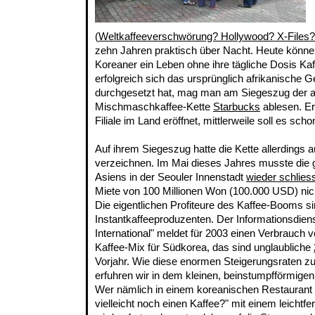
(
Weltkaffeeverschwörung? Hollywood? X-Files?
zehn Jahren praktisch über Nacht. Heute könne
Koreaner ein Leben ohne ihre tägliche Dosis Kaff
erfolgreich sich das ursprünglich afrikanische 
durchgesetzt hat, mag man am Siegeszug der 
Mischmaschkaffee-Kette
Starbucks
ablesen. Er
Filiale im Land eröffnet, mittlerweile soll es sc
Auf ihrem Siegeszug hatte die Kette allerdings
verzeichnen. Im Mai dieses Jahres musste die g
Asiens in der Seouler Innenstadt
wieder schlies
Miete von 100 Millionen Won (100.000 USD) nic
Die eigentlichen Profiteure des Kaffee-Booms si
Instantkaffeeproduzenten. Der Informationsdien
International" meldet für 2003 einen Verbrauch 
Kaffee-Mix für Südkorea, das sind unglaubliche
Vorjahr. Wie diese enormen Steigerungsraten 
erfuhren wir in dem kleinen, beinstumpfförmige
Wer nämlich in einem koreanischen Restaurant d
vielleicht noch einen Kaffee?" mit einem leichtfer