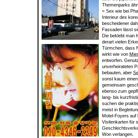
Themenparks ähn
= Sex wie bei Ph
Interieur des kor
bescheidener dahe
Fassaden lässt si
Die beklebt man h
derart vielen Erk
Türmchen, dass 
wirkt wie von
Mie
entworfen. Genutz
unverheirateten P
bebauten, aber
Se
sonst kaum einen 
gemeinsam geschl
ebenso zum gepfl
lang- bis kurzfris
suchen die prakti
meist in Begleitun
Motel-Foyers auf 
Visitenkarten für 
Geschlechtsverke
Won verlangen.