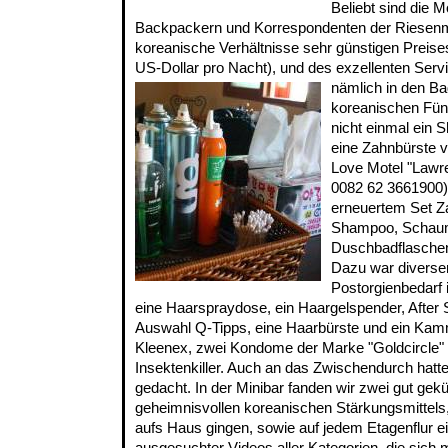
Beliebt sind die 
Backpackern und Korrespondenten der Riesenm
koreanische Verhältnisse sehr günstigen Preis
US-Dollar pro Nacht), und des exzellenten Serv
nämlich in den B
koreanischen Fünf
nicht einmal ein
eine Zahnbürste v
Love Motel "Lawre
0082 62 3661900)
erneuertem Set Z
Shampoo, Schau
Duschbadflaschen 
Dazu war diverse
Postorgienbedarf i
eine Haarspraydose, ein Haargelspender, After 
Auswahl Q-Tipps, eine Haarbürste und ein Ka
Kleenex, zwei Kondome der Marke "Goldcircle"
Insektenkiller. Auch an das Zwischendurch ha
gedacht. In der Minibar fanden wir zwei gut gek
geheimnisvollen koreanischen Stärkungsmittels,
aufs Haus gingen, sowie auf jedem Etagenflur
ausgesuchter Videos aller Kategorien, die sich m