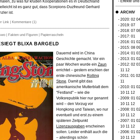
-
Effekte un
smalen, zu was für kruden Kooperationen es in Deutschland
lleicht ist es ganz gut, dass Scorpions-Duzfreund Gerhard
ARCHIV
ler ist.
- 2020:
02
0
r Link
|
Kommentare (1)
- 2019:
07
- 2018:
07
0
swo | Fakten und Figuren | Papierrascheln
- 2017:
01
- 2016:
01
0
SIEGT BLIXA BARGELD
- 2015:
08
0
Dauernd wird in China
- 2014:
01
0
Geschichte gemacht. Vor ein
- 2013:
01
0
paar Wochen wurde ein
Zaun
- 2012:
02
0
errichtet – gestern erschien der
11
12
erste chinesische
Rolling
- 2011:
01
0
Stone
. Damit gibt das
11
amerikanische Mutterblatt dem
- 2010:
01
0
"Festland" – wie die
10
11
12
Volksrepublik hier nur genannt
- 2009:
01
0
wird – den Vorzug vor
10
11
12
Hongkong und Taiwan, wo nur
- 2008:
01
0
eventuell und erst zu einem
10
11
12
späteren Zeitpunkt
- 2007:
01
0
Lizenzausgaben
erscheinen
10
11
12
sollen. Leider enthält auch die
- 2006:
01
0
– allerdings schön
10
11
12