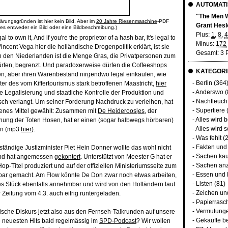
AUTOMATI
"The Men W
ärungsgründen ist hier kein Bild. Aber im
20 Jahre Riesenmaschine
-PDF
Grant Hesl
 es entweder ein Bild oder eine Bildbeschreibung.)
Plus:
1
,
8
,
4
 legal to own it, And if you're the proprietor of a hash bar, it's legal to
Minus:
172
 Vincent Vega hier die holländische Drogenpolitik erklärt, ist sie
Gesamt: 3 
in den Niederlanden ist die Menge Gras, die Privatpersonen zum
ürfen, begrenzt. Und paradoxerweise dürfen die Coffeeshops
KATEGORI
n, aber ihren Warenbestand nirgendwo legal einkaufen, wie
-
Berlin
(364
er des vom Kiffertourismus stark betroffenen Maastricht,
hier
-
Anderswo
(
e Legalisierung und staatliche Kontrolle der Produktion und
-
Nachtleuch
sch verlangt. Um seiner Forderung Nachdruck zu verleihen, hat
-
Supertiere
lenes Mittel gewählt: Zusammen mit
De Heideroosjes
, der
-
Alles wird 
hung der Toten Hosen, hat er einen (sogar halbwegs hörbaren)
-
Alles wird s
n (mp3
hier
).
-
Was fehlt
(2
-
Fakten und
uständige Justizminister Piet Hein Donner wollte das wohl nicht
-
Sachen kau
 und hat angemessen
gekontert
. Unterstützt von Meester G hat er
-
Sachen an
op-Titel produziert und auf der offiziellen Ministeriumsseite zum
-
Essen und 
bar gemacht. Am Flow könnte De Don zwar noch etwas arbeiten,
-
Listen
(81)
es Stück ebenfalls annehmbar und wird von den Holländern laut
-
Zeichen u
eitung vom 4.3. auch eifrig runtergeladen.
-
Papierrasc
-
Vermutunge
itische Diskurs jetzt also aus den Fernseh-Talkrunden auf unsere
-
Gekaufte b
e neuesten Hits bald regelmässig im
SPD-Podcast
? Wir wollen