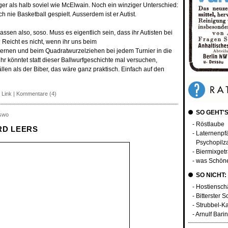
ger als halb soviel wie McElwain. Noch ein winziger Unterschied:
 nie Basketball gespielt. Ausserdem ist er Autist.
assen also, soso. Muss es eigentlich sein, dass ihr Autisten bei
 Reicht es nicht, wenn ihr uns beim
rnen und beim Quadratwurzelziehen bei jedem Turnier in die
hr könntet statt dieser Ballwurfgeschichte mal versuchen,
llen als der Biber, das wäre ganz praktisch. Einfach auf den
 Link
|
Kommentare (4)
SO GEHT'S
rswo
- Röstlaube
RD LEERS
- Laternenpf
Psychopilza
- Biermixget
- was Schöne
SO NICHT:
- Hostiensc
- Bitterster 
- Strubbel-K
- Arnulf Bari