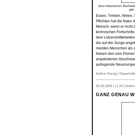
(Aus historischen Rechtekl
gibt
Essen, Trinken, Atmen, 
Pflichten hat die Natur
Mensch, wenn er nicht 
technischen Fortschrit
dem Lebensmittelsektor
die auf der Zunge ange
meisten Menschen als 
Neben den vom Pionie
angebotenen Geschmacksr
aufregende Neuerungen 
Kathrin Passig
|
Dauerhafte
06.03.2006 | 11:20 | Ander
GANZ GENAU W