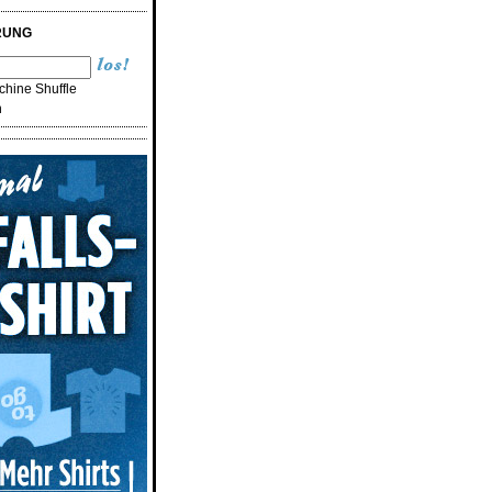
RUNG
hine Shuffle
n