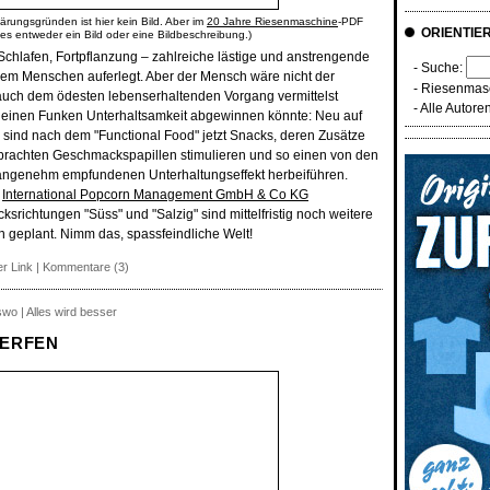
ärungsgründen ist hier kein Bild. Aber im
20 Jahre Riesenmaschine
-PDF
ORIENTIE
 es entweder ein Bild oder eine Bildbeschreibung.)
Schlafen, Fortpflanzung – zahlreiche lästige und anstrengende
- Suche:
 dem Menschen auferlegt. Aber der Mensch wäre nicht der
-
Riesenmasc
auch dem ödesten lebenserhaltenden Vorgang vermittelst
-
Alle Autore
ts einen Funken Unterhaltsamkeit abgewinnen könnte: Neu auf
 sind nach dem "Functional Food" jetzt Snacks, deren Zusätze
brachten Geschmackspapillen stimulieren und so einen von den
angenehm empfundenen Unterhaltungseffekt herbeiführen.
r
International Popcorn Management GmbH & Co KG
ichtungen "Süss" und "Salzig" sind mittelfristig noch weitere
geplant. Nimm das, spassfeindliche Welt!
r Link
|
Kommentare (3)
swo | Alles wird besser
ERFEN