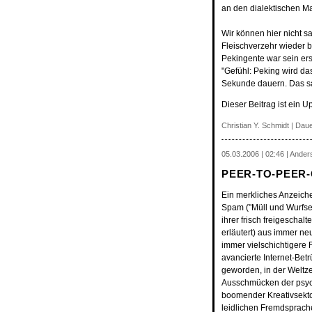
an den dialektischen M
Wir können hier nicht s
Fleischverzehr wieder 
Pekingente war sein ers
"Gefühl: Peking wird da
Sekunde dauern. Das sa
Dieser Beitrag ist ein U
Christian Y. Schmidt |
Daue
05.03.2006 | 02:46 | Ander
PEER-TO-PEER
Ein merkliches Anzeichen
Spam ("Müll und Wurfse
ihrer frisch freigeschalt
erläutert) aus immer ne
immer vielschichtigere
avancierte Internet-Betr
geworden, in der Weltze
Ausschmücken der psych
boomender Kreativsekto
leidlichen Fremdsprach