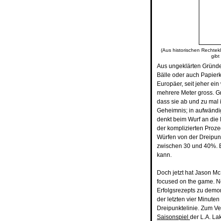
(Aus historischen Rechtekl
gibt
Aus ungeklärten Gründe
Bälle oder auch Papier
Europäer, seit jeher ei
mehrere Meter gross. G
dass sie ab und zu mal 
Geheimnis; in aufwändi
denkt beim Wurf an die 
der komplizierten Proze
Würfen von der Dreipunk
zwischen 30 und 40%. Ei
kann.
Doch jetzt hat Jason M
focused on the game. No
Erfolgsrezepts zu demon
der letzten vier Minute
Dreipunktelinie. Zum V
Saisonspiel
der L.A. La