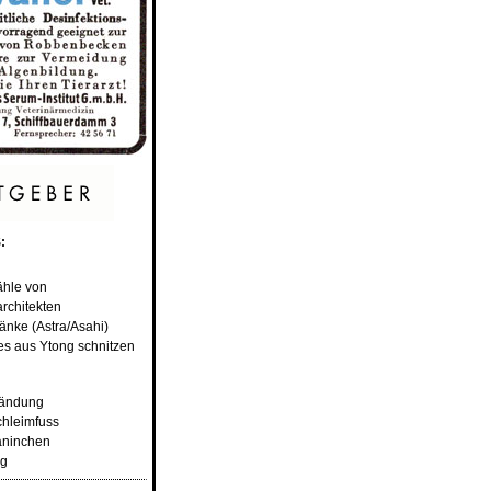
:
ähle von
rchitekten
ränke (Astra/Asahi)
s aus Ytong schnitzen
händung
Schleimfuss
aninchen
ng