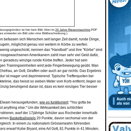
ärungsgründen ist hier kein Bild. Aber im
20 Jahre Riesenmaschine
-PDF
 es entweder ein Bild oder eine Bildbeschreibung.)
n befassen sich Menschen seit langer Zeit damit, runde Dinge,
kugeln, möglichst genau von weitem in Körbe zu werfen.
n wenig ungeschickt, nennen das "Handball" und ihre "Körbe" sind
rossgewachsenen Amerikanern zahlt man sehr viel Geld dafür,
in geradezu winzige runde Körbe treffen. Jeder hat sein
gen Trainingseinheiten wird jede Fingerbewegung geübt. Man
Ehefrau, an Gott, Giraffen oder auch an gar nichts. Das Ergebnis
dur ist mager und deprimierend: Typische Trefferquoten bei
telinie, das heisst so sieben Meter vom Korb entfernt, liegen so
nzig beruhigend daran ist, dass es kein einziges Tier besser
cElwain herausgefunden,
wie es funktioniert
: "You gotta be
t anything else." Um die Wirksamkeit des schlichten
strieren, warf der 17jährige Schüler aus Rochester innerhalb
n eines
Basketballspiels
20 Punkte, davon sechsmal von der
ergleich: In einem zu nationalem Grössenwahn führenden
kers erwarf Kobe Bryant, eine Art Gott, 81 Punkte in 41 Minuten.