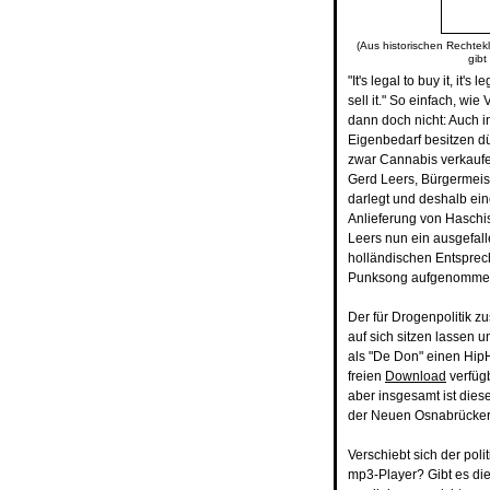
(Aus historischen Rechtekl
gibt
"It's legal to buy it, it's
sell it." So einfach, wie
dann doch nicht: Auch 
Eigenbedarf besitzen d
zwar Cannabis verkaufe
Gerd Leers, Bürgermeist
darlegt und deshalb ein
Anlieferung von Haschi
Leers nun ein ausgefal
holländischen Entsprec
Punksong aufgenomme
Der für Drogenpolitik z
auf sich sitzen lassen
als "De Don" einen HipH
freien
Download
verfüg
aber insgesamt ist dies
der Neuen Osnabrücker Z
Verschiebt sich der pol
mp3-Player? Gibt es di