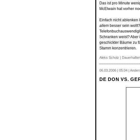
Das ist pro Minute weni
McElwain hat vorher noch
Einfach nicht ablenken l
allem
besser sein wollt?
Telefonbuchauswendigle
Schranken weist? Aber i
geschickter Bäume zu fä
Stamm konzentrieren.
Aleks Scholz |
Dauerhafter
06.03.2006 | 05:04 | Ande
DE DON VS. GE