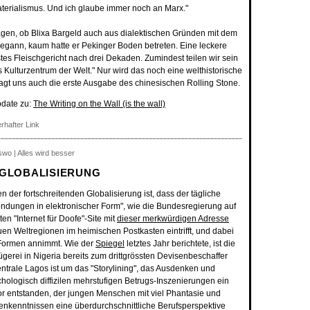
aterialismus. Und ich glaube immer noch an Marx."
agen, ob Blixa Bargeld auch aus dialektischen Gründen mit dem
begann, kaum hatte er Pekinger Boden betreten. Eine leckere
tes Fleischgericht nach drei Dekaden. Zumindest teilen wir sein
s Kulturzentrum der Welt." Nur wird das noch eine welthistorische
gt uns auch die erste Ausgabe des chinesischen Rolling Stone.
pdate zu:
The Writing on the Wall (is the wall)
rhafter Link
swo | Alles wird besser
-GLOBALISIERUNG
 der fortschreitenden Globalisierung ist, dass der tägliche
ndungen in elektronischer Form", wie die Bundesregierung auf
eten "Internet für Doofe"-Site mit
dieser merkwürdigen Adresse
uen Weltregionen im heimischen Postkasten eintrifft, und dabei
 Formen annimmt. Wie der
Spiegel
letztes Jahr berichtete, ist die
ügerei in Nigeria bereits zum drittgrössten Devisenbeschaffer
ntrale Lagos ist um das "Storylining", das Ausdenken und
ologisch diffizilen mehrstufigen Betrugs-Inszenierungen ein
r entstanden, der jungen Menschen mit viel Phantasie und
enkenntnissen eine überdurchschnittliche Berufsperspektive