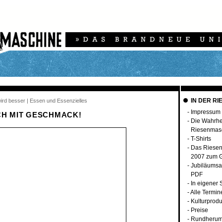
IN DER RI
 wird besser | Essen und Essenzielles
-
Impressum
CH MIT GESCHMACK!
-
Die Wahrhei
Riesenmas
-
T-Shirts
-
Das Riese
2007 zum G
-
Jubiläumsa
PDF
-
In eigener
-
Alle Termin
-
Kulturprodu
-
Preise
-
Rundherum