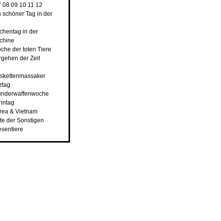
7
08
09
10
11
12
n schöner Tag in der
rchentag in der
chine
che der toten Tiere
rgehen der Zeit
nskettenmassaker
ztag
underwaffenwoche
ahntag
orea & Vietnam
ste der Sonstigen
esentiere