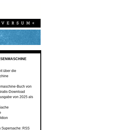
ESENMASCHINE
t über die
chine
nmaschine-Buch von
ratis-Download
usgabe von 2025 als
 Sache
e
ktion
 Supersache: RSS