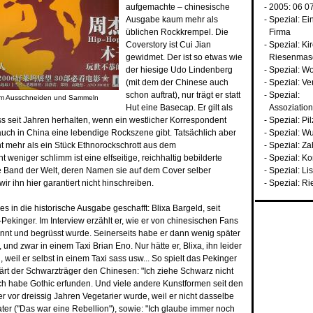
aufgemachte – chinesische
- 2005:
06
0
Ausgabe kaum mehr als
-
Spezial: Ei
üblichen Rockkrempel. Die
Firma
Coverstory ist Cui Jian
-
Spezial: Ki
gewidmet. Der ist so etwas wie
Riesenmas
der hiesige Udo Lindenberg
-
Spezial: Wo
(mit dem der Chinese auch
-
Spezial: Ve
schon auftrat), nur trägt er statt
-
Spezial:
zum Ausschneiden und Sammeln
Hut eine Basecap. Er gilt als
Assoziatio
s seit Jahren herhalten, wenn ein westlicher Korrespondent
-
Spezial: Pil
auch in China eine lebendige Rockszene gibt. Tatsächlich aber
-
Spezial: W
ht mehr als ein Stück Ethnorockschrott aus dem
-
Spezial: Z
weniger schlimm ist eine elfseitige, reichhaltig bebilderte
-
Spezial: K
te Band der Welt, deren Namen sie auf dem Cover selber
-
Spezial: Li
r ihn hier garantiert nicht hinschreiben.
-
Spezial: Ri
s in die historische Ausgabe geschafft: Blixa Bargeld, seit
ekinger. Im Interview erzählt er, wie er von chinesischen Fans
nnt und begrüsst wurde. Seinerseits habe er dann wenig später
nd zwar in einem Taxi Brian Eno. Nur hätte er, Blixa, ihn leider
weil er selbst in einem Taxi sass usw... So spielt das Pekinger
ärt der Schwarzträger den Chinesen: "Ich ziehe Schwarz nicht
. Ich habe Gothic erfunden. Und viele andere Kunstformen seit den
r vor dreissig Jahren Vegetarier wurde, weil er nicht dasselbe
ater ("Das war eine Rebellion"), sowie: "Ich glaube immer noch