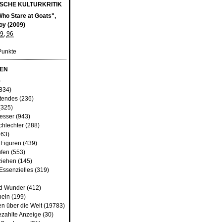
SCHE KULTURKRITIK
ho Stare at Goats",
oy (2009)
9
,
96
Punkte
EN
)
834)
tendes
(236)
(325)
besser
(943)
chlechter
(288)
63)
 Figuren
(439)
fen
(553)
ziehen
(145)
Essenzielles
(319)
nd Wunder
(412)
heln
(199)
n über die Welt
(19783)
ezahlte Anzeige
(30)