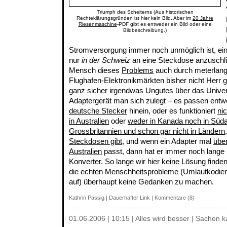
Triumph des Scheiterns (Aus historischen
Rechteklärungsgründen ist hier kein Bild. Aber im
20 Jahre
Riesenmaschine
-PDF gibt es entweder ein Bild oder eine
Bildbeschreibung.)
Stromversorgung immer noch unmöglich ist, ei
nur
in der Schweiz
an eine Steckdose anzuschli
Mensch dieses
Problems
auch durch meterlang
Flughafen-Elektronikmärkten bisher nicht Herr 
ganz sicher irgendwas Ungutes über das Unive
Adaptergerät man sich zulegt – es passen ent
deutsche Stecker
hinein, oder es funktioniert
nic
in Australien
oder
weder in Kanada noch in Süda
Grossbritannien und schon gar nicht in Ländern,
Steckdosen gibt
, und wenn ein Adapter mal
über
Australien
passt, dann hat er immer noch lange 
Konverter. So lange wir hier keine Lösung finde
die echten Menschheitsprobleme (Umlautkodie
auf) überhaupt keine Gedanken zu machen.
Kathrin Passig
|
Dauerhafter Link
|
Kommentare (8)
01.06.2006 | 10:15 | Alles wird besser | Sachen 