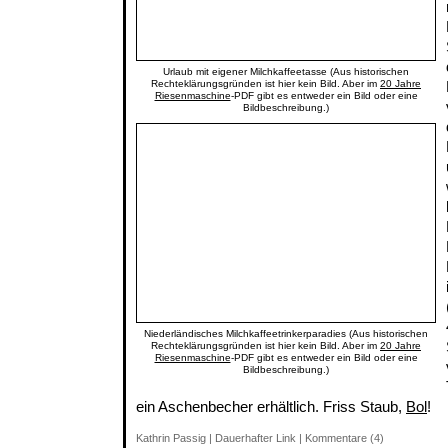
Urlaub mit eigener Milchkaffeetasse (Aus historischen
Rechteklärungsgründen ist hier kein Bild. Aber im
20 Jahre
Riesenmaschine
-PDF gibt es entweder ein Bild oder eine
Bildbeschreibung.)
Niederländisches Milchkaffeetrinkerparadies (Aus historischen
Rechteklärungsgründen ist hier kein Bild. Aber im
20 Jahre
Riesenmaschine
-PDF gibt es entweder ein Bild oder eine
Bildbeschreibung.)
ein Aschenbecher erhältlich. Friss Staub,
Bol
!
Kathrin Passig
|
Dauerhafter Link
|
Kommentare (4)