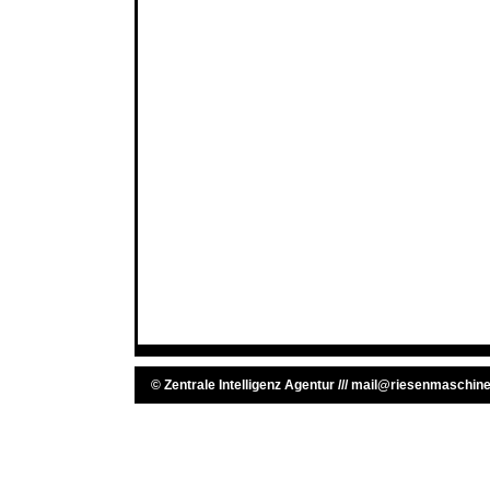
©
Zentrale Intelligenz Agentur
///
mail@riesenmaschine