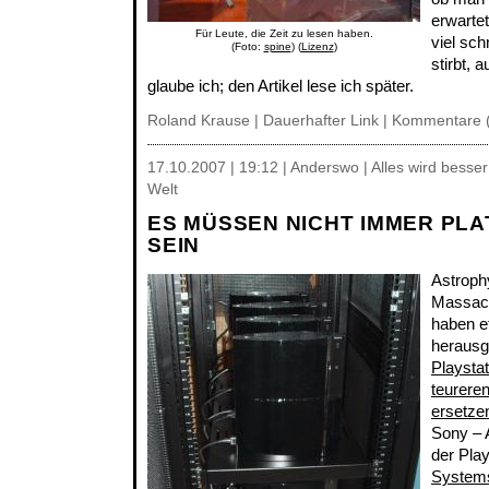
erwartet
Für Leute, die Zeit zu lesen haben.
viel sc
(Foto:
spine
) (
Lizenz
)
stirbt, 
glaube ich; den Artikel lese ich später.
Roland Krause |
Dauerhafter Link
|
Kommentare 
17.10.2007 | 19:12 | Anderswo | Alles wird besse
Welt
ES MÜSSEN NICHT IMMER PL
SEIN
Astrophy
Massach
haben e
herausg
Playsta
teurere
ersetze
Sony – 
der Play
Systems