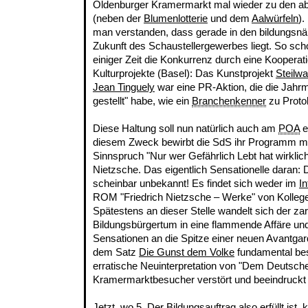
Oldenburger Kramermarkt mal wieder zu den abs
(neben der
Blumenlotterie
und dem
Aalwürfeln
).
man verstanden, dass gerade in den bildungsnä
Zukunft des Schaustellergewerbes liegt. So sc
einiger Zeit die Konkurrenz durch eine Kooperat
Kulturprojekte (Basel): Das Kunstprojekt
Steilw
Jean Tinguely
war eine PR-Aktion, die die Jahrm
gestellt" habe, wie ein
Branchenkenner
zu Protok
Diese Haltung soll nun natürlich auch am
POA
e
diesem Zweck bewirbt die SdS ihr Programm mi
Sinnspruch "Nur wer Gefährlich Lebt hat wirklich 
Nietzsche. Das eigentlich Sensationelle daran: D
scheinbar unbekannt! Es findet sich weder im
In
ROM "Friedrich Nietzsche – Werke" von Kollege
Spätestens an dieser Stelle wandelt sich der zar
Bildungsbürgertum in eine flammende Affäre und 
Sensationen an die Spitze einer neuen Avantgard
dem Satz
Die Gunst dem Volke
fundamental best
erratische Neuinterpretation von "Dem Deutschen
Kramermarktbesucher verstört und beeindruckt 
Jetzt, wo 5. Der Bildungsauftrag also erfüllt ist,