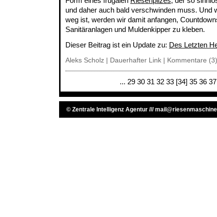
Form eines frugalen
Riesenpilzes
, der so sinnlo
und daher auch bald verschwinden muss. Und w
weg ist, werden wir damit anfangen, Countdow
Sanitäranlagen und Muldenkipper zu kleben.
Dieser Beitrag ist ein Update zu:
Des Letzten 
Aleks Scholz |
Dauerhafter Link
|
Kommentare (3
...
29
30
31
32
33
[34]
35
36
37
©
Zentrale Intelligenz Agentur
///
mail@riesenmaschine