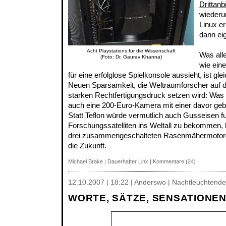
Drittanb
wiederum
Linux er
dann eig
Acht Playstations für die Wissenschaft
Was all
(Foto: Dr. Gaurav Khanna)
wie eine
für eine erfolglose Spielkonsole aussieht, ist gle
Neuen Sparsamkeit, die Weltraumforscher auf d
starken Rechtfertigungsdruck setzen wird: Was 
auch eine 200-Euro-Kamera mit einer davor ge
Statt Teflon würde vermutlich auch Gusseisen f
Forschungssatelliten ins Weltall zu bekommen, 
drei zusammengeschalteten Rasenmähermotore
die Zukunft.
Michael Brake
|
Dauerhafter Link
|
Kommentare (24)
12.10.2007 | 18:22 | Anderswo | Nachtleuchtendes
WORTE, SÄTZE, SENSATIONE