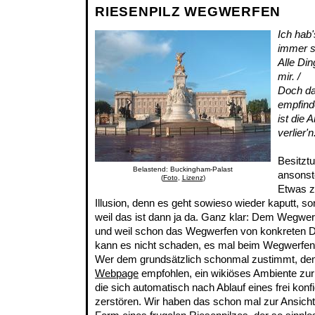
RIESENPILZ WEGWERFEN
Ich hab'
immer st
Alle Di
mir. /
Doch da
empfinde
ist die 
verlier'n
Besitztu
Belastend: Buckingham-Palast
ansonste
(
Foto
,
Lizenz
)
Etwas zu
Illusion, denn es geht sowieso wieder kaputt, s
weil das ist dann ja da. Ganz klar: Dem Wegwerf
und weil schon das Wegwerfen von konkreten D
kann es nicht schaden, es mal beim Wegwerfen 
Wer dem grundsätzlich schonmal zustimmt, de
Webpage
empfohlen, ein wikiöses Ambiente zu
die sich automatisch nach Ablauf eines frei kon
zerstören. Wir haben das schon mal zur Ansicht 