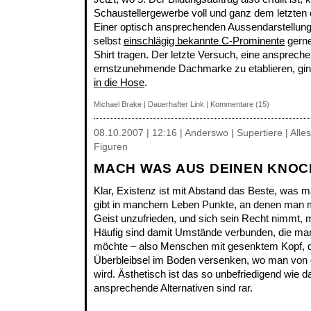
Schaustellergewerbe voll und ganz dem letzten
Einer optisch ansprechenden Aussendarstellung
selbst
einschlägig bekannte C-Prominente
gerne
Shirt tragen. Der letzte Versuch, eine ansprech
ernstzunehmende Dachmarke zu etablieren, gin
in die Hose
.
Michael Brake
|
Dauerhafter Link
|
Kommentare (15)
08.10.2007 | 12:16 | Anderswo | Supertiere | Alle
Figuren
MACH WAS AUS DEINEN KNO
Klar, Existenz ist mit Abstand das Beste, was 
gibt in manchem Leben Punkte, an denen man m
Geist unzufrieden, und sich sein Recht nimmt, 
Häufig sind damit Umstände verbunden, die ma
möchte – also Menschen mit gesenktem Kopf, d
Überbleibsel im Boden versenken, wo man vo
wird. Ästhetisch ist das so unbefriedigend wie 
ansprechende Alternativen sind rar.