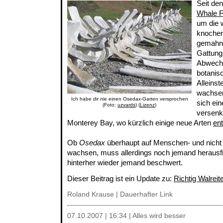
Seit de
Whale F
um die 
knochen
gemahn
Gattun
Abwechs
botanis
Alleins
wachsen
Ich habe dir nie einen Osedax-Garten versprochen
sich ein
(Foto:
uzvards
) (
Lizenz
)
versenk
Monterey Bay, wo kürzlich einige neue Arten
en
Ob
Osedax
überhaupt auf Menschen- und nicht
wachsen, muss allerdings noch jemand herausfi
hinterher wieder jemand beschwert.
Dieser Beitrag ist ein Update zu:
Richtig Walreit
Roland Krause |
Dauerhafter Link
07.10.2007 | 16:34 | Alles wird besser