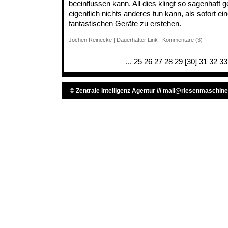
beeinflussen kann. All dies
klingt
so sagenhaft g
eigentlich nichts anderes tun kann, als sofort ei
fantastischen Geräte zu erstehen.
Jochen Reinecke
|
Dauerhafter Link
|
Kommentare (3)
...
25
26
27
28
29
[30]
31
32
33
©
Zentrale Intelligenz Agentur
///
mail@riesenmaschine