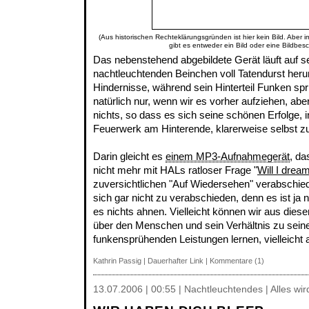
(Aus historischen Rechteklärungsgründen ist hier kein Bild. Aber 
gibt es entweder ein Bild oder eine Bildbes
Das nebenstehend abgebildete Gerät läuft auf s
nachtleuchtenden Beinchen voll Tatendurst heru
Hindernisse, während sein Hinterteil Funken sprü
natürlich nur, wenn wir es vorher aufziehen, ab
nichts, so dass es sich seine schönen Erfolge,
Feuerwerk am Hinterende, klarerweise selbst 
Darin gleicht es
einem MP3-Aufnahmegerät
, da
nicht mehr mit HALs ratloser Frage "
Will I drea
zuversichtlichen "Auf Wiedersehen" verabschie
sich gar nicht zu verabschieden, denn es ist ja
es nichts ahnen. Vielleicht können wir aus dies
über den Menschen und sein Verhältnis zu sein
funkensprühenden Leistungen lernen, vielleicht 
Kathrin Passig
|
Dauerhafter Link
|
Kommentare (1)
13.07.2006 | 00:55 | Nachtleuchtendes | Alles wi