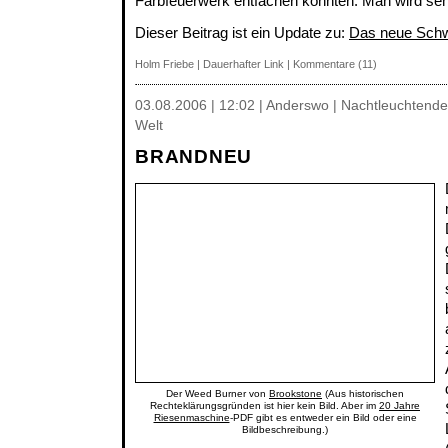
Farbfeuerwerk entfachen könnten. Man wird se
Dieser Beitrag ist ein Update zu:
Das neue Sch
Holm Friebe
|
Dauerhafter Link
|
Kommentare (11)
03.08.2006 | 12:02 | Anderswo | Nachtleuchtend
Welt
BRANDNEU
Der Weed Burner von
Brookstone
(Aus historischen
Rechteklärungsgründen ist hier kein Bild. Aber im
20 Jahre
Riesenmaschine
-PDF gibt es entweder ein Bild oder eine
Bildbeschreibung.)