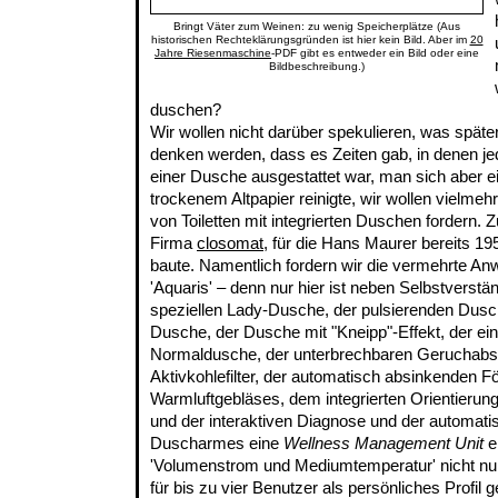
Bringt Väter zum Weinen: zu wenig Speicherplätze (Aus
historischen Rechteklärungsgründen ist hier kein Bild. Aber im
20
Jahre Riesenmaschine
-PDF gibt es entweder ein Bild oder eine
Bildbeschreibung.)
duschen?
Wir wollen nicht darüber spekulieren, was spät
denken werden, dass es Zeiten gab, in denen j
einer Dusche ausgestattet war, man sich aber e
trockenem Altpapier reinigte, wir wollen vielme
von Toiletten mit integrierten Duschen fordern. 
Firma
closomat
, für die Hans Maurer bereits 
baute. Namentlich fordern wir die vermehrte A
'Aquaris' – denn nur hier ist neben Selbstverstän
speziellen Lady-Dusche, der pulsierenden Dusch
Dusche, der Dusche mit "Kneipp"-Effekt, der eins
Normaldusche, der unterbrechbaren Geruchabs
Aktivkohlefilter, der automatisch absinkenden 
Warmluftgebläses, dem integrierten Orientierung
und der interaktiven Diagnose und der automati
Duscharmes eine
Wellness Management Unit
er
'Volumenstrom und Mediumtemperatur' nicht nur
für bis zu vier Benutzer als persönliches Profil