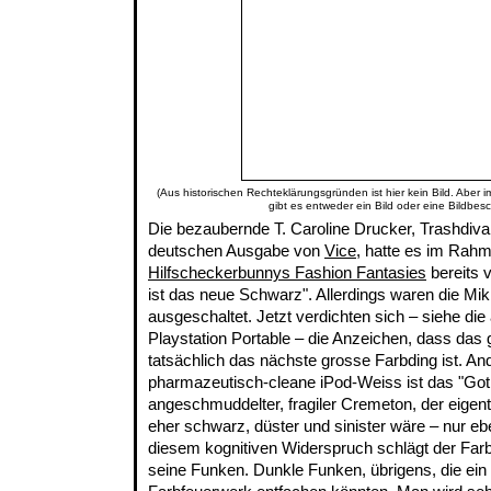
(Aus historischen Rechteklärungsgründen ist hier kein Bild. Aber 
gibt es entweder ein Bild oder eine Bildbes
Die bezaubernde T. Caroline Drucker, Trashdiv
deutschen Ausgabe von
Vice
, hatte es im Rah
Hilfscheckerbunnys Fashion Fantasies
bereits 
ist das neue Schwarz". Allerdings waren die M
ausgeschaltet. Jetzt verdichten sich – siehe die 
Playstation Portable – die Anzeichen, dass das
tatsächlich das nächste grosse Farbding ist. An
pharmazeutisch-cleane iPod-Weiss ist das "Gothi
angeschmuddelter, fragiler Cremeton, der eigent
eher schwarz, düster und sinister wäre – nur ebe
diesem kognitiven Widerspruch schlägt der Fa
seine Funken. Dunkle Funken, übrigens, die ei