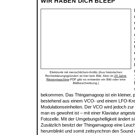
WIR HABEN DICH BLEEP
Elektronik mit menschlichem Antlitz (Aus historischen
Rechteklärungsgründen ist hier kein Bild. Aber im
20 Jahre
Riesenmaschine
-PDF gibt es entweder ein Bild oder eine
Bildbeschreibung.)
bekommen. Das Thingamagoop ist ein kleiner, po
bestehend aus einem VCO- und einem LFO-Krei
Modulationseinheiten. Der VCO wird jedoch zur
man es gewohnt ist – mit einer Klaviatur angest
Fotozelle. Mit der Umgebungshelligkeit ändert s
Zusätzlich besitzt der Thingamagoop eine Leucht
herumblinkt und somit zeitsynchron den Soun