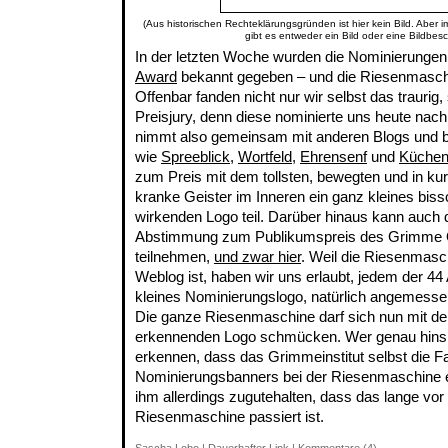
(Aus historischen Rechteklärungsgründen ist hier kein Bild. Aber 
gibt es entweder ein Bild oder eine Bildbes
In der letzten Woche wurden die Nominierungen
Award
bekannt gegeben – und die Riesenmaschi
Offenbar fanden nicht nur wir selbst das traurig
Preisjury, denn diese nominierte uns heute na
nimmt also gemeinsam mit anderen Blogs und 
wie
Spreeblick
,
Wortfeld
,
Ehrensenf
und
Küchen
zum Preis mit dem tollsten, bewegten und in k
kranke Geister im Inneren ein ganz kleines bis
wirkenden Logo teil. Darüber hinaus kann auch 
Abstimmung zum Publikumspreis des Grimme 
teilnehmen,
und zwar hier
. Weil die Riesenmasch
Weblog ist, haben wir uns erlaubt, jedem der 44
kleines Nominierungslogo, natürlich angemessen 
Die ganze Riesenmaschine darf sich nun mit d
erkennenden Logo schmücken. Wer genau hinsi
erkennen, dass das Grimmeinstitut selbst die Far
Nominierungsbanners bei der Riesenmaschine 
ihm allerdings zugutehalten, dass das lange vo
Riesenmaschine passiert ist.