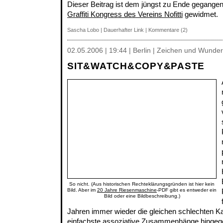
Dieser Beitrag ist dem jüngst zu Ende gegang
Graffiti Kongress des Vereins Nofitti
gewidmet.
Sascha Lobo
|
Dauerhafter Link
|
Kommentare (2)
02.05.2006 | 19:44 | Berlin | Zeichen und Wunder
SIT&WATCH&COPY&PASTE
So nicht. (Aus historischen Rechteklärungsgründen ist hier kein
Bild. Aber im
20 Jahre Riesenmaschine
-PDF gibt es entweder ein
Bild oder eine Bildbeschreibung.)
Jahren immer wieder die gleichen schlechten K
einfachste assoziative Zusammenhänge hingeg