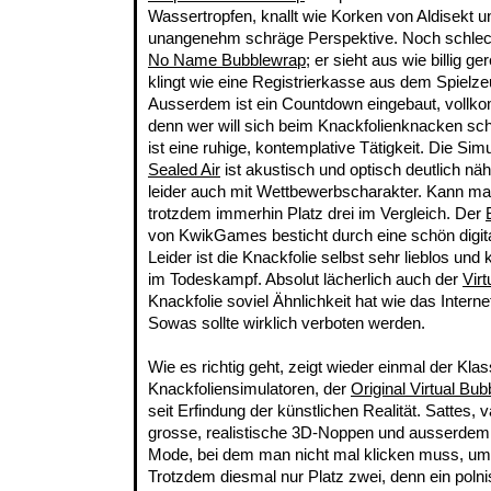
Wassertropfen, knallt wie Korken von Aldisekt 
unangenehm schräge Perspektive. Noch schlech
No Name Bubblewrap
; er sieht aus wie billig 
klingt wie eine Registrierkasse aus dem Spiel
Ausserdem ist ein Countdown eingebaut, vollk
denn wer will sich beim Knackfolienknacken sc
ist eine ruhige, kontemplative Tätigkeit. Die Si
Sealed Air
ist akustisch und optisch deutlich näh
leider auch mit Wettbewerbscharakter. Kann ma
trotzdem immerhin Platz drei im Vergleich. Der
von KwikGames besticht durch eine schön digita
Leider ist die Knackfolie selbst sehr lieblos und 
im Todeskampf. Absolut lächerlich auch der
Vir
Knackfolie soviel Ähnlichkeit hat wie das Interne
Sowas sollte wirklich verboten werden.
Wie es richtig geht, zeigt wieder einmal der Klas
Knackfoliensimulatoren, der
Original Virtual Bu
seit Erfindung der künstlichen Realität. Sattes, v
grosse, realistische 3D-Noppen und ausserdem 
Mode, bei dem man nicht mal klicken muss, um 
Trotzdem diesmal nur Platz zwei, denn ein poln