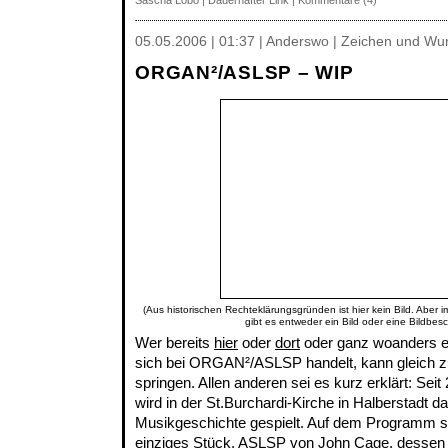
Sascha Lobo
|
Dauerhafter Link
|
Kommentare (4)
05.05.2006 | 01:37 | Anderswo | Zeichen und Wu
ORGAN²/ASLSP – WIP
(Aus historischen Rechteklärungsgründen ist hier kein Bild. Aber 
gibt es entweder ein Bild oder eine Bildbes
Wer bereits
hier
oder
dort
oder ganz woanders e
sich bei ORGAN²/ASLSP handelt, kann gleich z
springen. Allen anderen sei es kurz erklärt: Sei
wird in der St.Burchardi-Kirche in Halberstadt d
Musikgeschichte gespielt. Auf dem Programm st
einziges Stück, ASLSP von John Cage, dessen P