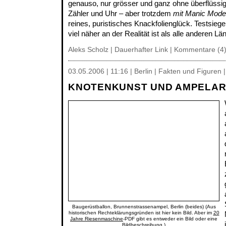
genauso, nur grösser und ganz ohne überflüss
Zähler und Uhr – aber trotzdem
mit Manic Mode
reines, puristisches Knackfolienglück. Testsiege
viel näher an der Realität ist als alle anderen Lä
Aleks Scholz |
Dauerhafter Link
|
Kommentare (4
03.05.2006 | 11:16 | Berlin | Fakten und Figuren
KNOTENKUNST UND AMPELAR
Baugerüstballon, Brunnenstrassenampel, Berlin (beides) (Aus
historischen Rechteklärungsgründen ist hier kein Bild. Aber im
20
Jahre Riesenmaschine
-PDF gibt es entweder ein Bild oder eine
Bildbeschreibung.)