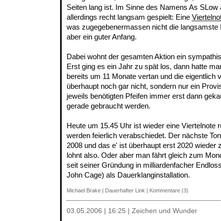
Seiten lang ist. Im Sinne des Namens As SLow 
allerdings recht langsam gespielt: Eine
Viertelno
was zugegebenermassen nicht die langsamste Mö
aber ein guter Anfang.
Dabei wohnt der gesamten Aktion ein sympathisc
Erst ging es ein Jahr zu spät los, dann hatte ma
bereits um 11 Monate vertan und die eigentlich 
überhaupt noch gar nicht, sondern nur ein Provi
jeweils benötigten Pfeifen immer erst dann geka
gerade gebraucht werden.
Heute um 15.45 Uhr ist wieder eine Viertelnote 
werden feierlich verabschiedet. Der nächste Ton
2008 und das e' ist überhaupt erst 2020 wieder
lohnt also. Oder aber man fährt gleich zum Mond
seit seiner Gründung in milliardenfacher Endlos
John Cage) als Dauerklanginstallation.
Michael Brake
|
Dauerhafter Link
|
Kommentare (3)
03.05.2006 | 16:25 | Zeichen und Wunder