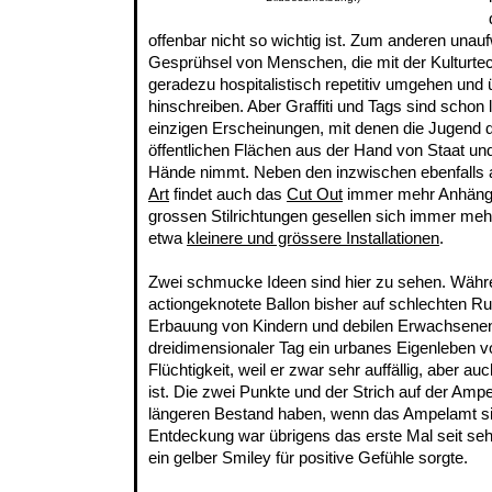
offenbar nicht so wichtig ist. Zum anderen unau
Gesprühsel von Menschen, die mit der Kulturte
geradezu hospitalistisch repetitiv umgehen und ü
hinschreiben. Aber Graffiti und Tags sind schon 
einzigen Erscheinungen, mit denen die Jugend d
öffentlichen Flächen aus der Hand von Staat und
Hände nimmt. Neben den inzwischen ebenfalls 
Art
findet auch das
Cut Out
immer mehr Anhänger
grossen Stilrichtungen gesellen sich immer mehr
etwa
kleinere und grössere Installationen
.
Zwei schmucke Ideen sind hier zu sehen. Währe
actiongeknotete Ballon bisher auf schlechten 
Erbauung von Kindern und debilen Erwachsenen d
dreidimensionaler Tag ein urbanes Eigenleben 
Flüchtigkeit, weil er zwar sehr auffällig, aber au
ist. Die zwei Punkte und der Strich auf der Amp
längeren Bestand haben, wenn das Ampelamt sie
Entdeckung war übrigens das erste Mal seit sehr
ein gelber Smiley für positive Gefühle sorgte.