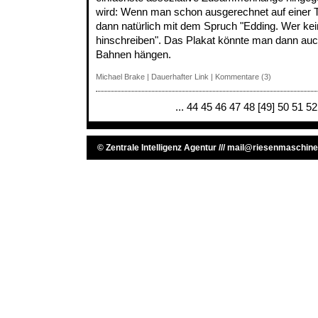
wird: Wenn man schon ausgerechnet auf einer Toi
dann natürlich mit dem Spruch "Edding. Wer kein
hinschreiben". Das Plakat könnte man dann auch
Bahnen hängen.
Michael Brake
|
Dauerhafter Link
|
Kommentare (3)
...
44
45
46
47
48
[49]
50
51
52
©
Zentrale Intelligenz Agentur
///
mail@riesenmaschine