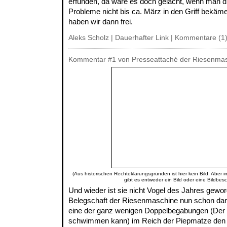
erfunden, da wäre es doch gelacht, wenn man d
Probleme nicht bis ca. März in den Griff bekäm
haben wir dann frei.
Aleks Scholz |
Dauerhafter Link
|
Kommentare (1
Kommentar
#1
von Presseattaché der Riesenmas
(Aus historischen Rechteklärungsgründen ist hier kein Bild. Aber 
gibt es entweder ein Bild oder eine Bildbes
Und wieder ist sie nicht Vogel des Jahres gewor
Belegschaft der Riesenmaschine nun schon dara
eine der ganz wenigen Doppelbegabungen (Der e
schwimmen kann) im Reich der Piepmatze den 