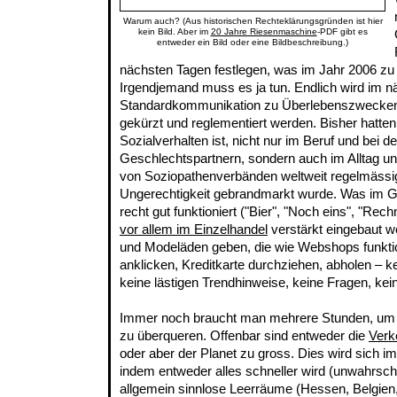
Warum auch? (Aus historischen Rechteklärungsgründen ist hier
kein Bild. Aber im
20 Jahre Riesenmaschine
-PDF gibt es
entweder ein Bild oder eine Bildbeschreibung.)
nächsten Tagen festlegen, was im Jahr 2006 zu
Irgendjemand muss es ja tun. Endlich wird im n
Standardkommunikation zu Überlebenszwecken 
gekürzt und reglementiert werden. Bisher hatt
Sozialverhalten ist, nicht nur im Beruf und bei 
Geschlechtspartnern, sondern auch im Alltag u
von Soziopathenverbänden weltweit regelmässi
Ungerechtigkeit gebrandmarkt wurde. Was im 
recht gut funktioniert ("Bier", "Noch eins", "Rec
vor allem im Einzelhandel
verstärkt eingebaut w
und Modeläden geben, die wie Webshops funktio
anklicken, Kreditkarte durchziehen, abholen – ke
keine lästigen Trendhinweise, keine Fragen, kein
Immer noch braucht man mehrere Stunden, um
zu überqueren. Offenbar sind entweder die
Verk
oder aber der Planet zu gross. Dies wird sich i
indem entweder alles schneller wird (unwahrsche
allgemein sinnlose Leerräume (Hessen, Belgien