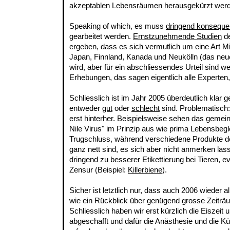
akzeptablen Lebensräumen herausgekürzt wer
Speaking of which, es muss
dringend konseque
gearbeitet werden.
Ernstzunehmende Studien
de
ergeben, dass es sich vermutlich um eine Art M
Japan, Finnland, Kanada und Neukölln (das neu
wird, aber für ein abschliessendes Urteil sind w
Erhebungen, das sagen eigentlich alle Experten, 
Schliesslich ist im Jahr 2005 überdeutlich klar 
entweder
gut
oder
schlecht
sind. Problematisch
erst hinterher. Beispielsweise sehen das gemein
Nile Virus" im Prinzip aus wie prima Lebensbeglei
Trugschluss, während verschiedene Produkte de
ganz nett sind, es sich aber nicht anmerken las
dringend zu besserer Etikettierung bei Tieren, ev
Zensur (Beispiel:
Killerbiene
).
Sicher ist letztlich nur, dass auch 2006 wieder 
wie ein Rückblick über genügend grosse Zeiträum
Schliesslich haben wir erst kürzlich die Eiszeit
abgeschafft und dafür die Anästhesie und die K