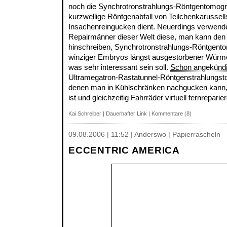
noch die Synchrotronstrahlungs-
Röntgentomogra
kurzwellige Röntgenabfall von Teilchenkarusse
Insachenreingucken dient. Neuerdings verwende
Repairmänner dieser Welt diese, man kann den 
hinschreiben, Synchrotronstrahlungs-Röntgento
winziger Embryos längst ausgestorbener Wür
was sehr interessant sein soll.
Schon angekündi
Ultramegatron-Rastatunnel-
Röntgenstrahlungsto
denen man in Kühlschränken nachgucken kann, o
ist und gleichzeitig Fahrräder virtuell fernreparier
Kai Schreiber
|
Dauerhafter Link
|
Kommentare (8)
09.08.2006 | 11:52 | Anderswo | Papierrascheln
ECCENTRIC AMERICA