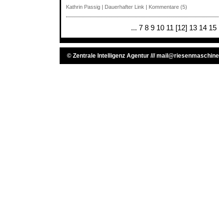
Kathrin Passig
|
Dauerhafter Link
|
Kommentare (5)
...
7
8
9
10
11
[12]
13
14
15
©
Zentrale Intelligenz Agentur
///
mail@riesenmaschine