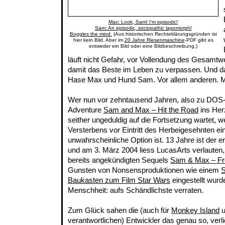
Max: Look, Sam! I'm episodic!
Sam: An episodic, sociopathic lagomorph!
Boggles the mind.
(Aus historischen Rechteklärungsgründen ist
hier kein Bild. Aber im
20 Jahre Riesenmaschine
-PDF gibt es
entweder ein Bild oder eine Bildbeschreibung.)
läuft nicht Gefahr, vor Vollendung des Gesamtw
damit das Beste im Leben zu verpassen. Und d
Hase Max und Hund Sam. Vor allem anderen. M
Wer nun vor zehntausend Jahren, also zu DOS-
Adventure
Sam and Max – Hit the Road
ins Her
seither ungeduldig auf die Fortsetzung wartet, 
Versterbens vor Eintritt des Herbeigesehnten ein
unwahrscheinliche Option ist. 13 Jahre ist der er
und am 3. März 2004 liess LucasArts verlauten,
bereits angekündigten Sequels
Sam & Max – Fre
Gunsten von Nonsensproduktionen wie einem
S
Baukasten zum Film Star Wars
eingestellt wurd
Menschheit: aufs Schändlichste verraten.
Zum Glück sahen die (auch für
Monkey Island
u
verantwortlichen) Entwickler das genau so, ver