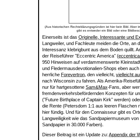
(Aus historischen Rechteklärungsgründen ist hier kein Bild. Aber 
gibt es entweder ein Bild oder eine Bildbes
Einerseits ist das
Originelle, Interessante und E
Langweiler, und Fachleute meiden die Orte, an 
Interessanz klebrigbunt aus dem Boden quillt. An
der Reiseführer "Eccentric America" (
eccentric
950 Hinweisen auf verdammenswerte Kleinstad
und Fledermausdevotionalien-Shops eben auch 
herrliche
Forevertron
, den vielleicht,
vielleicht a
nach Wisconsin zu fahren. Als Amerika-Reisefüh
nur für hartgesottene
Sam&Max
-Fans, aber we
fremdenverkehrsbefördernden Konzepten für unat
("Future Birthplace of Captain Kirk" werden) od
die Rente (Petersdom 1:1 aus leeren Flaschen 
hier fündig. Und für den Connaisseur gibt es Ort
Langweiligkeit wie das Sandpapiermuseum von 
Sandpapier in 30.000 Farben).
Dieser Beitrag ist ein Update zu:
Appendix der