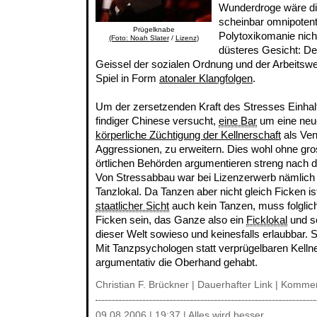
Wunderdroge wäre die
scheinbar omnipoten
Prügelknabe
Polytoxikomanie nich
(Foto: Noah Slater
/
Lizenz
)
düsteres Gesicht: De
Geissel der sozialen Ordnung und der Arbeitswelt
Spiel in Form
atonaler Klangfolgen
.
Um der zersetzenden Kraft des Stresses Einhalt
findiger Chinese versucht,
eine Bar
um eine neu
körperliche Züchtigung der Kellnerschaft
als Vent
Aggressionen, zu erweitern. Dies wohl ohne gro
örtlichen Behörden argumentieren streng nach 
Von Stressabbau war bei Lizenzerwerb nämlich 
Tanzlokal. Da Tanzen aber nicht gleich Ficken i
staatlicher Sicht
auch kein Tanzen, muss folglic
Ficken sein, das Ganze also ein
Ficklokal
und so
dieser Welt sowieso und keinesfalls erlaubbar. Si
Mit Tanzpsychologen statt verprügelbaren Kellne
argumentativ die Oberhand gehabt.
Christian F. Brückner |
Dauerhafter Link
|
Kommen
09.08.2006 | 19:37 | Alles wird besser