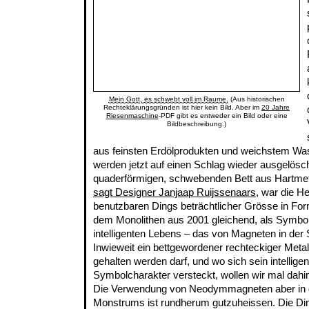
Mein Gott, es schwebt voll im Raume.
(Aus historischen
Rechteklärungsgründen ist hier kein Bild. Aber im
20 Jahre
Riesenmaschine
-PDF gibt es entweder ein Bild oder eine
Bildbeschreibung.)
aus feinsten Erdölprodukten und weichstem Was
werden jetzt auf einen Schlag wieder ausgelösc
quaderförmigen, schwebenden Bett aus Hartmeta
sagt Designer Janjaap Ruijssenaars
, war die He
benutzbaren Dings beträchtlicher Grösse in Fo
dem Monolithen aus 2001 gleichend, als Symbol 
intelligenten Lebens – das von Magneten in der
Inwieweit ein bettgewordener rechteckiger Metal
gehalten werden darf, und wo sich sein intellig
Symbolcharakter versteckt, wollen wir mal dahi
Die Verwendung von Neodymmagneten aber in d
Monstrums ist rundherum gutzuheissen. Die Din