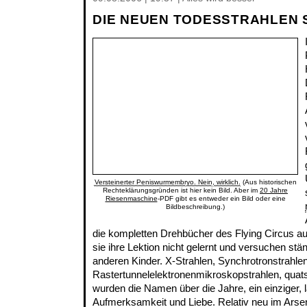
DIE NEUEN TODESSTRAHLEN 
Versteinerter Peniswurmembryo. Nein, wirklich.
(Aus historischen
Rechteklärungsgründen ist hier kein Bild. Aber im
20 Jahre
Riesenmaschine
-PDF gibt es entweder ein Bild oder eine
Bildbeschreibung.)
die kompletten Drehbücher des Flying Circus 
sie ihre Lektion nicht gelernt und versuchen stän
anderen Kinder. X-Strahlen, Synchrotronstrahlen
Rastertunnelelektronenmikroskopstrahlen, quat
wurden die Namen über die Jahre, ein einziger, 
Aufmerksamkeit und Liebe. Relativ neu im Arse