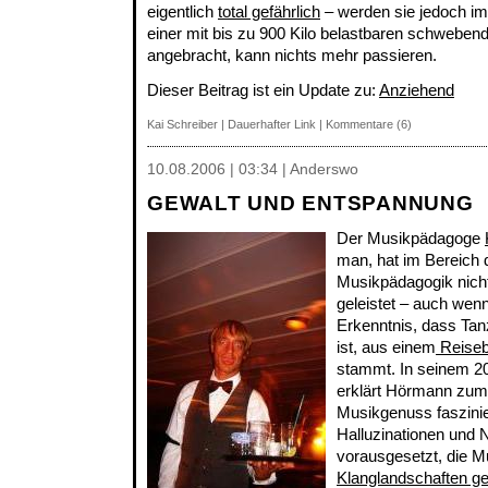
eigentlich
total gefährlich
– werden sie jedoch im
einer mit bis zu 900 Kilo belastbaren schwebend
angebracht, kann nichts mehr passieren.
Dieser Beitrag ist ein Update zu:
Anziehend
Kai Schreiber
|
Dauerhafter Link
|
Kommentare (6)
10.08.2006 | 03:34 | Anderswo
GEWALT UND ENTSPANNUNG
Der Musikpädagoge
man, hat im Bereich 
Musikpädagogik nich
geleistet – auch wenn
Erkenntnis, dass Tan
ist, aus einem
Reiseb
stammt. In seinem 2
erklärt Hörmann zum 
Musikgenuss faszini
Halluzinationen und 
vorausgesetzt, die M
Klanglandschaften g