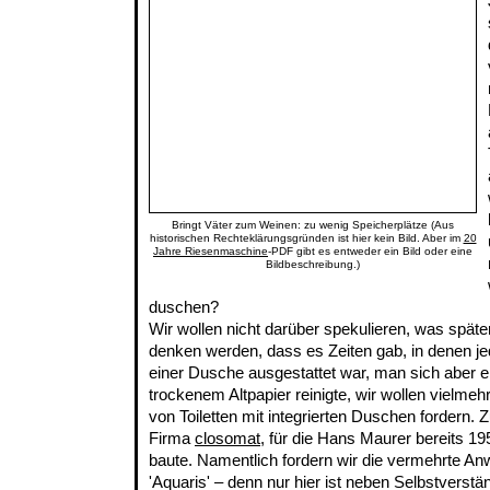
Bringt Väter zum Weinen: zu wenig Speicherplätze (Aus
historischen Rechteklärungsgründen ist hier kein Bild. Aber im
20
Jahre Riesenmaschine
-PDF gibt es entweder ein Bild oder eine
Bildbeschreibung.)
duschen?
Wir wollen nicht darüber spekulieren, was spät
denken werden, dass es Zeiten gab, in denen 
einer Dusche ausgestattet war, man sich aber e
trockenem Altpapier reinigte, wir wollen vielme
von Toiletten mit integrierten Duschen fordern. 
Firma
closomat
, für die Hans Maurer bereits 
baute. Namentlich fordern wir die vermehrte A
'Aquaris' – denn nur hier ist neben Selbstverstä