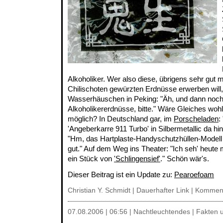
Alkoholiker. Wer also diese, übrigens sehr gut 
Chilischoten gewürzten Erdnüsse erwerben will
Wasserhäuschen in Peking: "Äh, und dann noc
Alkoholikererdnüsse, bitte." Wäre Gleiches woh
möglich? In Deutschland gar, im
Porscheladen
:
'Angeberkarre 911 Turbo' in Silbermetallic da h
"Hm, das Hartplaste-Handyschutzhüllen-Model
gut." Auf dem Weg ins Theater: "Ich seh' heute m
ein Stück von
'Schlingensief'
." Schön wär's.
Dieser Beitrag ist ein Update zu:
Pearoefoam
Christian Y. Schmidt |
Dauerhafter Link
|
Komment
07.08.2006 | 06:56 | Nachtleuchtendes | Fakten 