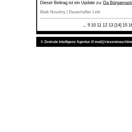
Dieser Beitrag ist ein Update zu:
Da Bürgamast
Maik Novotny |
Dauerhafter Link
...
9
10
11
12
13
[14]
15
1
©
Zentrale Intelligenz Agentur
///
mail@riesenmaschine