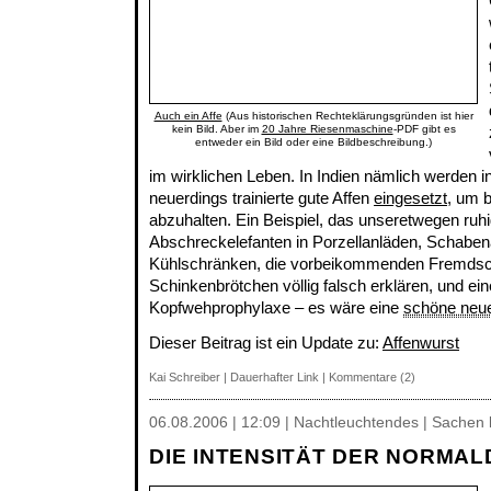
Auch ein Affe
(Aus historischen Rechteklärungsgründen ist hier
kein Bild. Aber im
20 Jahre Riesenmaschine
-PDF gibt es
entweder ein Bild oder eine Bildbeschreibung.)
im wirklichen Leben. In Indien nämlich werden i
neuerdings trainierte gute Affen
eingesetzt
, um 
abzuhalten. Ein Beispiel, das unseretwegen ru
Abschreckelefanten in Porzellanläden, Schaben
Kühlschränken, die vorbeikommenden Fremd
Schinkenbrötchen völlig falsch erklären, und ei
Kopfwehprophylaxe – es wäre eine
schöne neu
Dieser Beitrag ist ein Update zu:
Affenwurst
Kai Schreiber
|
Dauerhafter Link
|
Kommentare (2)
06.08.2006 | 12:09 | Nachtleuchtendes | Sachen 
DIE INTENSITÄT DER NORMA