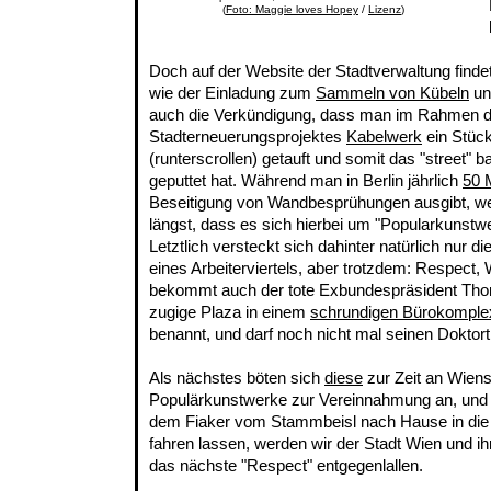
(
Foto: Maggie loves Hopey
/
Lizenz
)
Doch auf der Website der Stadtverwaltung find
wie der Einladung zum
Sammeln von Kübeln
un
auch die Verkündigung, dass man im Rahmen 
Stadterneuerungsprojektes
Kabelwerk
ein Stüc
(runterscrollen) getauft und somit das "street" bac
geputtet hat. Während man in Berlin jährlich
50 
Beseitigung von Wandbesprühungen ausgibt, we
längst, dass es sich hierbei um "Popularkunstwer
Letztlich versteckt sich dahinter natürlich nur di
eines Arbeiterviertels, aber trotzdem: Respect, 
bekommt auch der tote Exbundespräsident Thom
zugige Plaza in einem
schrundigen Bürokomple
benannt, und darf noch nicht mal seinen Doktort
Als nächstes böten sich
diese
zur Zeit an Wien
Populärkunstwerke zur Vereinnahmung an, und 
dem Fiaker vom Stammbeisl nach Hause in di
fahren lassen, werden wir der Stadt Wien und i
das nächste "Respect" entgegenlallen.