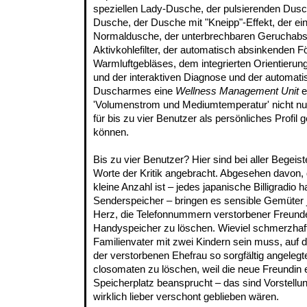
speziellen Lady-Dusche, der pulsierenden Dusch
Dusche, der Dusche mit "Kneipp"-Effekt, der eins
Normaldusche, der unterbrechbaren Geruchab
Aktivkohlefilter, der automatisch absinkenden 
Warmluftgebläses, dem integrierten Orientierung
und der interaktiven Diagnose und der automati
Duscharmes eine
Wellness Management Unit
e
'Volumenstrom und Mediumtemperatur' nicht nur
für bis zu vier Benutzer als persönliches Profil
können.
Bis zu vier Benutzer? Hier sind bei aller Begeis
Worte der Kritik angebracht. Abgesehen davon, 
kleine Anzahl ist – jedes japanische Billigradio
Senderspeicher – bringen es sensible Gemüter
Herz, die Telefonnummern verstorbener Freun
Handyspeicher zu löschen. Wieviel schmerzhaft
Familienvater mit zwei Kindern sein muss, auf 
der verstorbenen Ehefrau so sorgfältig angelegt
closomaten zu löschen, weil die neue Freundin 
Speicherplatz beansprucht – das sind Vorstellu
wirklich lieber verschont geblieben wären.