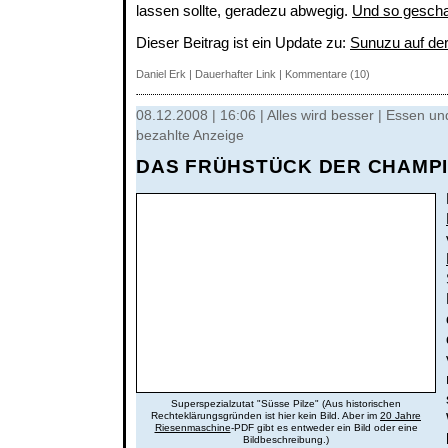
lassen sollte, geradezu abwegig.
Und so gescha
Dieser Beitrag ist ein Update zu:
Sunuzu auf de
Daniel Erk
|
Dauerhafter Link
|
Kommentare (10)
08.12.2008 | 16:06 | Alles wird besser | Essen un
bezahlte Anzeige
DAS FRÜHSTÜCK DER CHAMP
Superspezialzutat "Süsse Pilze" (Aus historischen
Rechteklärungsgründen ist hier kein Bild. Aber im
20 Jahre
Riesenmaschine
-PDF gibt es entweder ein Bild oder eine
Bildbeschreibung.)