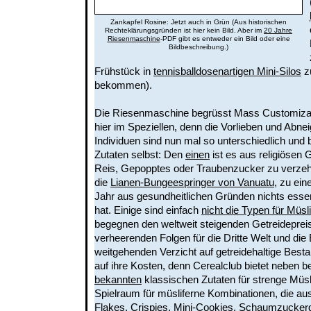
Zankapfel Rosine: Jetzt auch in Grün (Aus historischen
Rechteklärungsgründen ist hier kein Bild. Aber im
20 Jahre
Riesenmaschine
-PDF gibt es entweder ein Bild oder eine
Bildbeschreibung.)
Frühstück in
tennisballdosenartigen Mini-Silos
z
bekommen).
Die Riesenmaschine begrüsst Mass Customizat
hier im Speziellen, denn die Vorlieben und Abn
Individuen sind nun mal so unterschiedlich und 
Zutaten selbst: Den
einen
ist es aus religiösen 
Reis, Gepopptes oder Traubenzucker zu verzehr
die
Lianen-Bungeespringer von Vanuatu
, zu ein
Jahr aus gesundheitlichen Gründen nichts essen
hat. Einige sind einfach
nicht die Typen für Müs
begegnen den weltweit steigenden Getreideprei
verheerenden Folgen für die Dritte Welt und die
weitgehenden Verzicht auf getreidehaltige Besta
auf ihre Kosten, denn Cerealclub bietet neben 
bekannten
klassischen Zutaten für strenge Müsl
Spielraum für müsliferne Kombinationen, die au
Flakes
,
Crispies
,
Mini-Cookies
,
Schaumzuckerg