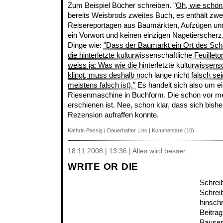
Zum Beispiel Bücher schreiben. "
Oh, wie schön
bereits Weisbrods zweites Buch, es enthält zwe
Reisereportagen aus Baumärkten, Aufzügen u
ein Vorwort und keinen einzigen Nagetierscherz.
Dinge wie:
"Dass der Baumarkt ein Ort des Schö
die hinterletzte kulturwissenschaftliche Feuille
weiss ja: Was wie die hinterletzte kulturwissens
klingt, muss deshalb noch lange nicht falsch se
meistens falsch ist)."
Es handelt sich also um ei
Riesenmaschine in Buchform. Die schon vor m
erschienen ist. Nee, schon klar, dass sich bish
Rezension aufraffen konnte.
Kathrin Passig
|
Dauerhafter Link
|
Kommentare (10)
18.11.2008 | 13:36 | Alles wird besser
WRITE OR DIE
Schrei
Schrei
hinschr
Beitrag
Pausen