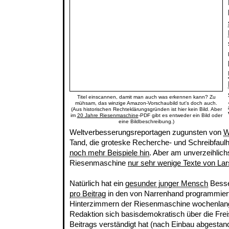
Titel einscannen, damit man auch was erkennen kann? Zu
mühsam, das winzige Amazon-Vorschaubild tut's doch auch.
(Aus historischen Rechteklärungsgründen ist hier kein Bild. Aber
im
20 Jahre Riesenmaschine
-PDF gibt es entweder ein Bild oder
eine Bildbeschreibung.)
Weltverbesserungsreportagen zugunsten von
W
Tand, die groteske Recherche- und Schreibfaulhe
noch mehr Beispiele hin
. Aber am unverzeihlichs
Riesenmaschine
nur sehr wenige Texte von La
Natürlich hat ein
gesunder junger Mensch
Besse
pro Beitrag
in den von Narrenhand programmiert
Hinterzimmern der Riesenmaschine wochenlang
Redaktion sich basisdemokratisch über die Frei
Beitrags verständigt hat (nach Einbau abgestan