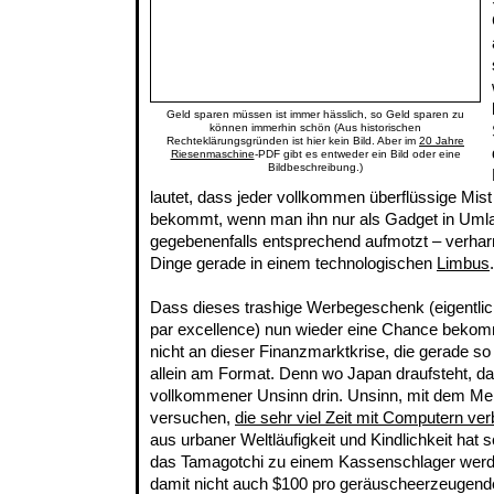
Geld sparen müssen ist immer hässlich, so Geld sparen zu
können immerhin schön (Aus historischen
Rechteklärungsgründen ist hier kein Bild. Aber im
20 Jahre
Riesenmaschine
-PDF gibt es entweder ein Bild oder eine
Bildbeschreibung.)
lautet, dass jeder vollkommen überflüssige Mis
bekommt, wenn man ihn nur als Gadget in Umlau
gegebenenfalls entsprechend aufmotzt – verhar
Dinge gerade in einem technologischen
Limbus
.
Dass dieses trashige Werbegeschenk (eigentl
par excellence) nun wieder eine Chance bekomm
nicht an dieser Finanzmarktkrise, die gerade so
allein am Format. Denn wo Japan draufsteht, da
vollkommener Unsinn drin. Unsinn, mit dem M
versuchen,
die sehr viel Zeit mit Computern ver
aus urbaner Weltläufigkeit und Kindlichkeit hat 
das Tamagotchi zu einem Kassenschlager werd
damit nicht auch $100 pro geräuscheerzeugen