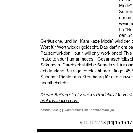
Mode" 
Schreib
nur ei
wenn m
Im "No
den Sc
Geräusche, und im "Kamikaze Mode" wird der b
Wort für Wort wieder gelöscht. Das darf nicht pa
Pausenfunktion, "but it will only work once! This
make to your human needs." Gesamtschreibzeit 
Sekunden. Durchschnittliche Schreibzeit für ohn
entstandene Beiträge vergleichbarer Länge: 45
Susanne Richter aus Strasbourg für den Hinweis
unentbehrliche
Dieser Beitrag steht zwecks Produktivitätsverd
prokrastination.com
.
Kathrin Passig
|
Dauerhafter Link
|
Kommentare (9)
...
9
10
11
12
13
[14]
15
16
17