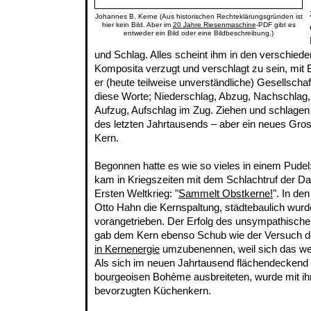
Johannes B. Kerne (Aus historischen Rechteklärungsgründen ist
hier kein Bild. Aber im
20 Jahre Riesenmaschine
-PDF gibt es
entweder ein Bild oder eine Bildbeschreibung.)
und Schlag. Alles scheint ihm in den verschied
Komposita verzugt und verschlagt zu sein, mit 
er (heute teilweise unverständliche) Gesellsch
diese Worte; Niederschlag, Abzug, Nachschlag,
Aufzug, Aufschlag im Zug. Ziehen und schlagen 
des letzten Jahrtausends – aber ein neues Gros
Kern.
Begonnen hatte es wie so vieles in einem Pudel;
kam in Kriegszeiten mit dem Schlachtruf der D
Ersten Weltkrieg: "
Sammelt Obstkerne!
". In de
Otto Hahn die Kernspaltung, städtebaulich wurd
vorangetrieben. Der Erfolg des unsympathisch
gab dem Kern ebenso Schub wie der Versuch d
in Kernenergie
umzubenennen, weil sich das wen
Als sich im neuen Jahrtausend flächendeckend 
bourgeoisen Bohème ausbreiteten, wurde mit i
bevorzugten Küchenkern.