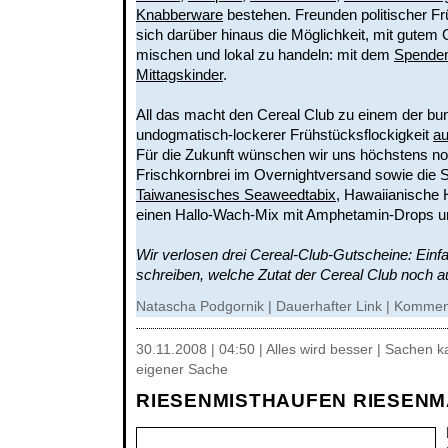
Knabberware
bestehen. Freunden politischer Fr
sich darüber hinaus die Möglichkeit, mit gutem
mischen und lokal zu handeln: mit dem
Spendent
Mittagskinder
.
All das macht den Cereal Club zu einem der bu
undogmatisch-lockerer Frühstücksflockigkeit
au
Für die Zukunft wünschen wir uns höchstens n
Frischkornbrei im Overnightversand sowie die 
Taiwanesisches Seaweedtabix
, Hawaiianische
einen Hallo-Wach-Mix mit Amphetamin-Drops un
Wir verlosen drei Cereal-Club-Gutscheine: Ein
schreiben, welche Zutat der Cereal Club noch a
Natascha Podgornik |
Dauerhafter Link
|
Komment
30.11.2008 | 04:50 | Alles wird besser | Sachen k
eigener Sache
RIESENMISTHAUFEN RIESENM