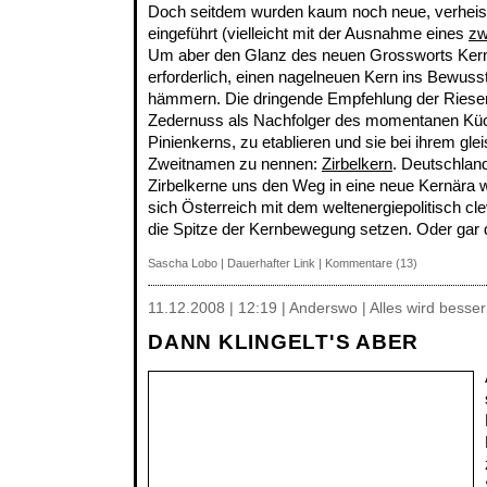
Doch seitdem wurden kaum noch neue, verheis
eingeführt (vielleicht mit der Ausnahme eines
zw
Um aber den Glanz des neuen Grossworts Kern z
erforderlich, einen nagelneuen Kern ins Bewuss
hämmern. Die dringende Empfehlung der Riesen
Zedernuss als Nachfolger des momentanen Kü
Pinienkerns, zu etablieren und sie bei ihrem gl
Zweitnamen zu nennen:
Zirbelkern
. Deutschlan
Zirbelkerne uns den Weg in eine neue Kernära w
sich Österreich mit dem weltenergiepolitisch c
die Spitze der Kernbewegung setzen. Oder gar 
Sascha Lobo
|
Dauerhafter Link
|
Kommentare (13)
11.12.2008 | 12:19 | Anderswo | Alles wird besse
DANN KLINGELT'S ABER