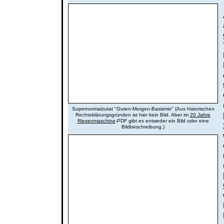
Supernormalzutat "Guten-Morgen-Basismix" (Aus historischen
Rechteklärungsgründen ist hier kein Bild. Aber im
20 Jahre
Riesenmaschine
-PDF gibt es entweder ein Bild oder eine
Bildbeschreibung.)