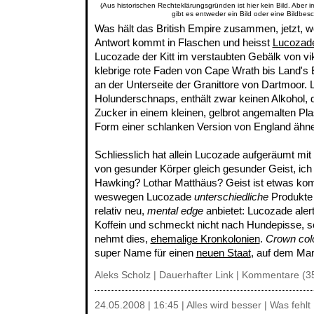
(Aus historischen Rechteklärungsgründen ist hier kein Bild. Aber 
gibt es entweder ein Bild oder eine Bildbes
Was hält das British Empire zusammen, jetzt, wo
Antwort kommt in Flaschen und heisst
Lucozad
Lucozade der Kitt im verstaubten Gebälk von vi
klebrige rote Faden von Cape Wrath bis Land's 
an der Unterseite der Granittore von Dartmoor. L
Holunderschnaps, enthält zwar keinen Alkohol, 
Zucker in einem kleinen, gelbrot angemalten Plas
Form einer schlanken Version von England ähnel
Schliesslich hat allein Lucozade aufgeräumt mi
von gesunder Körper gleich gesunder Geist, ic
Hawking? Lothar Matthäus? Geist ist etwas komp
weswegen Lucozade
unterschiedliche
Produkte
relativ neu,
mental edge
anbietet: Lucozade alert i
Koffein und schmeckt nicht nach Hundepisse, s
nehmt dies,
ehemalige Kronkolonien
.
Crown col
super Name für einen
neuen Staat
, auf dem Mar
Aleks Scholz |
Dauerhafter Link
|
Kommentare (3
24.05.2008 | 16:45 | Alles wird besser | Was fehlt