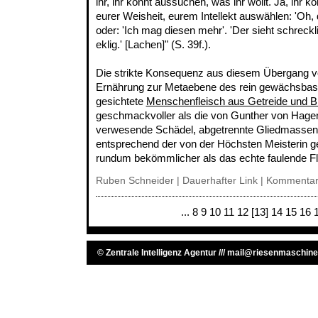
ihr, ihr könnt aussuchen, was ihr wollt. Ja, ihr k
eurer Weisheit, eurem Intellekt auswählen: 'Oh, d
oder: 'Ich mag diesen mehr'. 'Der sieht schreckli
eklig.' [Lachen]" (S. 39f.).
Die strikte Konsequenz aus diesem Übergang v
Ernährung zur Metaebene des rein gewächsbasie
gesichtete
Menschenfleisch aus Getreide und B
geschmackvoller als die von Gunther von Hage
verwesende Schädel, abgetrennte Gliedmassen .
entsprechend der von der Höchsten Meisterin ge
rundum bekömmlicher als das echte faulende Fl
Ruben Schneider |
Dauerhafter Link
|
Kommentar
...
8
9
10
11
12
[13]
14
15
16
©
Zentrale Intelligenz Agentur
///
mail@riesenmaschine