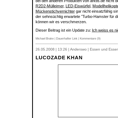
bei den anderen Produkten von arktis.de nicht der
R2D2-Mülleimer
,
LED-Eiswürfel
,
Modellhelikopt
Mückenstichvernichter
gar nicht einsatzfähig si
der sehnsüchtig erwartete "Turbo-Hamster für die
können wir es verschmerzen.
Dieser Beitrag ist ein Update zu:
Ich weiss es ni
Michael Brake
|
Dauerhafter Link
|
Kommentare (9)
26.05.2008 | 13:26 | Anderswo | Essen und Essen
LUCOZADE KHAN