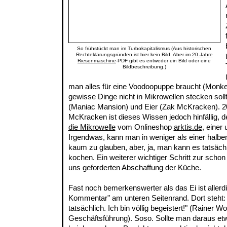
So frühstückt man im Turbokapitalismus (Aus historischen
Rechteklärungsgründen ist hier kein Bild. Aber im
20 Jahre
Riesenmaschine
-PDF gibt es entweder ein Bild oder eine
Bildbeschreibung.)
man alles für eine Voodoopuppe braucht (Monke
gewisse Dinge nicht in Mikrowellen stecken sol
(Maniac Mansion) und Eier (Zak McKracken). 2
McKracken ist dieses Wissen jedoch hinfällig, 
die Mikrowelle
vom Onlineshop
arktis.de
, einer
Irgendwas, kann man in weniger als einer halben
kaum zu glauben, aber, ja, man kann es tatsächl
kochen. Ein weiterer wichtiger Schritt zur scho
uns geforderten Abschaffung der Küche.
Fast noch bemerkenswerter als das Ei ist allerd
Kommentar" am unteren Seitenrand. Dort steht: "
tatsächlich. Ich bin völlig begeistert!" (Rainer Wol
Geschäftsführung). Soso. Sollte man daraus et