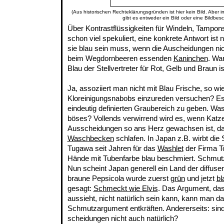
(Aus historischen Rechteklärungsgründen ist hier kein Bild. Aber 
gibt es entweder ein Bild oder eine Bildbes
Über Kontrastflüssigkeiten für Windeln, Tampo
schon viel spekuliert, eine konkrete Antwort is
sie blau sein muss, wenn die Auscheidungen nic
beim Wegdornbeeren essenden
Kaninchen
. Wa
Blau der Stellvertreter für Rot, Gelb und Braun 
Ja, assoziiert man nicht mit Blau Frische, so wi
Kloreinigungsnabobs einzureden versuchen? Es 
eindeutig definierten Graubereich zu geben. Was
böses? Vollends verwirrend wird es, wenn Katze
Ausscheidungen so ans Herz gewachsen ist, da
Waschbecken
schlafen. In Japan z.B. wirbt die
Tugawa seit Jahren für das
Washlet
der Firma To
Hände mit Tubenfarbe blau beschmiert. Schmutz
Nun scheint Japan generell ein Land der diffuse
braune Pepsicola wurde zuerst
grün
und jetzt
bl
gesagt:
Schmeckt wie Elvis
. Das Argument, da
aussieht, nicht natürlich sein kann, kann man d
Schmutzargument entkräften. Andererseits: sind
scheidungen nicht auch natürlich?