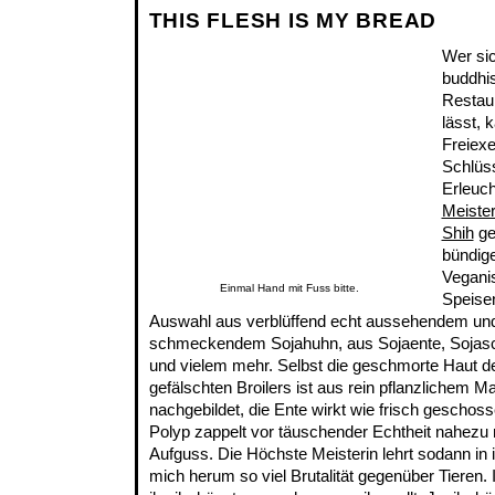
THIS FLESH IS MY BREAD
Wer si
buddhi
Restau
lässt, 
Freiex
Schlüss
Erleuc
Meiste
Shih
ge
bündige
Vegani
Einmal Hand mit Fuss bitte.
Speise
Auswahl aus verblüffend echt aussehendem und
schmeckendem Sojahuhn, aus Sojaente, Sojasch
und vielem mehr. Selbst die geschmorte Haut 
gefälschten Broilers ist aus rein pflanzlichem Mat
nachgebildet, die Ente wirkt wie frisch geschoss
Polyp zappelt vor täuschender Echtheit nahezu
Aufguss. Die Höchste Meisterin lehrt sodann in
mich herum so viel Brutalität gegenüber Tieren. 