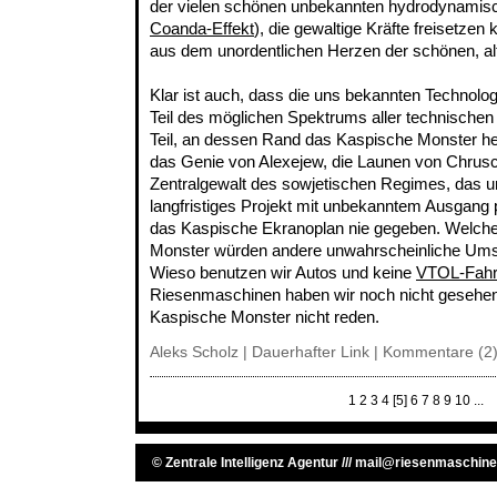
der vielen schönen unbekannten hydrodynamisc
Coanda-Effekt
), die gewaltige Kräfte freisetzen 
aus dem unordentlichen Herzen der schönen, a
Klar ist auch, dass die uns bekannten Technolog
Teil des möglichen Spektrums aller technische
Teil, an dessen Rand das Kaspische Monster h
das Genie von Alexejew, die Launen von Chrus
Zentralgewalt des sowjetischen Regimes, das un
langfristiges Projekt mit unbekanntem Ausgang
das Kaspische Ekranoplan nie gegeben. Welch
Monster würden andere unwahrscheinliche Ums
Wieso benutzen wir Autos und keine
VTOL-Fah
Riesenmaschinen haben wir noch nicht gesehen
Kaspische Monster nicht reden.
Aleks Scholz |
Dauerhafter Link
|
Kommentare (2
1
2
3
4
[5]
6
7
8
9
10
...
©
Zentrale Intelligenz Agentur
///
mail@riesenmaschine