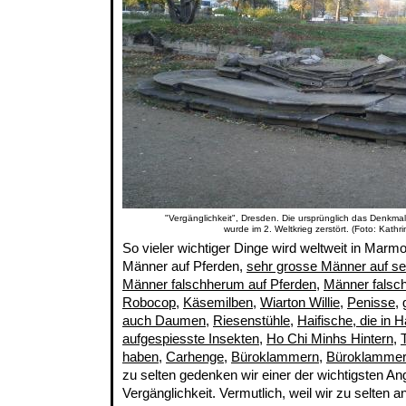
"Vergänglichkeit", Dresden. Die ursprünglich das Denkma
wurde im 2. Weltkrieg zerstört. (Foto: Kathri
So vieler wichtiger Dinge wird weltweit in Marm
Männer auf Pferden,
sehr grosse Männer auf se
Männer falschherum auf Pferden
,
Männer falsc
Robocop
,
Käsemilben
,
Wiarton Willie
,
Penisse
,
auch Daumen
,
Riesenstühle
,
Haifische, die in
aufgespiesste Insekten
,
Ho Chi Minhs Hintern
,
haben
,
Carhenge
,
Büroklammern
,
Büroklamme
zu selten gedenken wir einer der wichtigsten An
Vergänglichkeit. Vermutlich, weil wir zu selten a