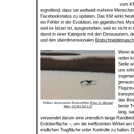
vom KM
ergreifend, dass sie weltweit mehrere Menschen
Facebookstatus zu updaten. Das KM wirkt heut
ein Fehler in der Evolution, ein gigantisches Mys
weil es bizarr ist, ausgestorben, weil es nicht in
damit in einer Kategorie mit den Dinosauriern, d
und den überdimensionalen
Brotschneidemasch
Wenn d
reden k
Stelle 
uns erk
sogenan
genauso 
Flugzeu
transpor
das Bes
Pelikan demonstriert Bodeneffekt (
Foto: H. Michael
beste Tr
Miley, CC-BY-SA 2.0
)
lang, s
verwendet darum eine unendlich lange Randbed
Erdoberfläche –, um die ineffizienten Wirbel a
endlichen Tragfläche unter Kontrolle zu halten. 