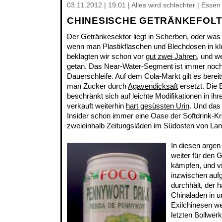
03.11.2012 | 19:01 | Alles wird schlechter | Esse
CHINESISCHE GETRÄNKEFOL
Der Getränkesektor liegt in Scherben, oder was
wenn man Plastikflaschen und Blechdosen in kle
beklagten wir schon vor
gut zwei Jahren
, und w
getan. Das Near-Water-Segment ist immer noch 
Dauerschleife. Auf dem Cola-Markt gilt es bereit
man Zucker durch
Agavendicksaft
ersetzt. Die 
beschränkt sich auf leichte Modifikationen in ihr
verkauft weiterhin
hart gesüssten Urin
. Und da
Insider schon immer eine Oase der Softdrink-Krea
zweieinhalb Zeitungsläden im Südosten von Lan
In diesen argen 
weiter für den G
kämpfen, und v
inzwischen auf
durchhält, der h
Chinaladen in u
Exilchinesen w
letzten Bollwer