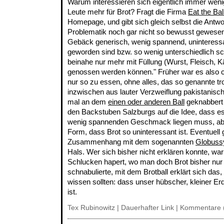
Warum interessieren sich eigentlich immer weni
Leute mehr für Brot? Fragt die Firma
Eat the Bal
Homepage, und gibt sich gleich selbst die Antwor
Problematik noch gar nicht so bewusst gewesen 
Gebäck generisch, wenig spannend, uninteressan
geworden sind bzw. so wenig unterschiedlich s
beinahe nur mehr mit Füllung (Wurst, Fleisch, 
genossen werden können." Früher war es also c
nur so zu essen, ohne alles, das so genannte tr
inzwischen aus lauter Verzweiflung pakistanisc
mal an dem
einen oder anderen Ball
geknabbert
den Backstuben Salzburgs auf die Idee, dass es
wenig spannenden Geschmack liegen muss, abe
Form, dass Brot so uninteressant ist. Eventuell g
Zusammenhang mit dem sogenannten
Globuss
Hals. Wer sich bisher nicht erklären konnte, w
Schlucken hapert, wo man doch Brot bisher nur
schnabulierte, mit dem Brotball erklärt sich das
wissen sollten: dass unser hübscher, kleiner Er
ist.
Tex Rubinowitz |
Dauerhafter Link
|
Kommentare 