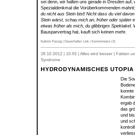
sei denn, wir halten uns gerade in Dresden auf,
Spezialdenkmal die Vorüberkommenden mahnt
du nicht aus Stein bist! Nicht dass du viel davo
Stein wärst, schau mich an, früher oder später e
etwas früher als mich, du glibbriges Spektakel.
W
Bausparvertrag hat, kauft sich keinen mehr.
Kathrin Passig
|
Dauerhafter Link
|
Kommentare (3)
28.10.2012 | 10:55 | Alles wird besser | Fakten u
Syndrome
HYDRODYNAMISCHES UTOPIA
Die So
Bodene
konnte
Kombina
ergab 
das gr
und bis
und sch
kontrol
verlies