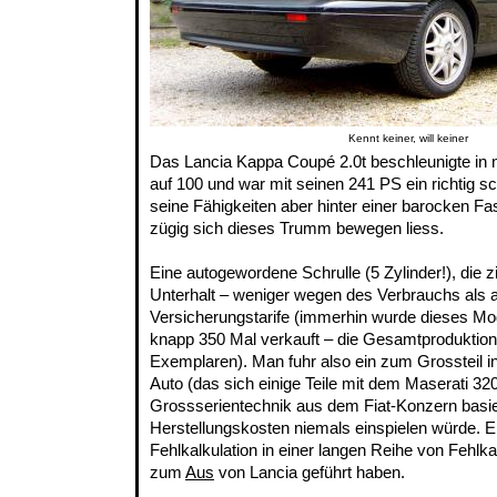
Kennt keiner, will keiner
Das Lancia Kappa Coupé 2.0t beschleunigte in 
auf 100 und war mit seinen 241 PS ein richtig s
seine Fähigkeiten aber hinter einer barocken Fa
zügig sich dieses Trumm bewegen liess.
Eine autogewordene Schrulle (5 Zylinder!), die z
Unterhalt – weniger wegen des Verbrauchs als a
Versicherungstarife (immerhin wurde dieses Mod
knapp 350 Mal verkauft – die Gesamtproduktion 
Exemplaren). Man fuhr also ein zum Grossteil i
Auto (das sich einige Teile mit dem Maserati 320
Grossserientechnik aus dem Fiat-Konzern basier
Herstellungskosten niemals einspielen würde. Ein
Fehlkalkulation in einer langen Reihe von Fehlkal
zum
Aus
von Lancia geführt haben.