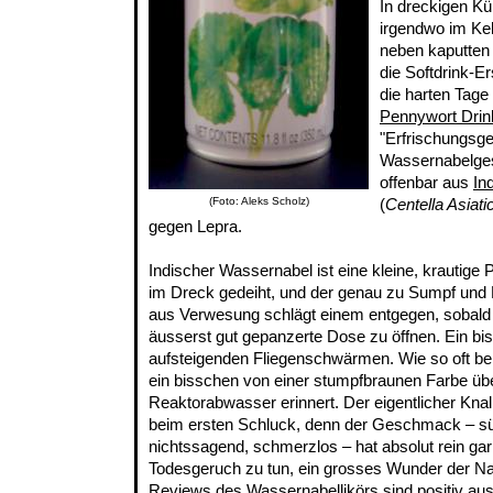
In dreckigen Kü
irgendwo im Kel
neben kaputten
die Softdrink-E
die harten Tage
Pennywort Drin
"Erfrischungsge
Wassernabelge
offenbar aus
In
(Foto: Aleks Scholz)
(
Centella Asiati
gegen Lepra.
Indischer Wassernabel ist eine kleine, krautige 
im Dreck gedeiht, und der genau zu Sumpf un
aus Verwesung schlägt einem entgegen, sobald 
äusserst gut gepanzerte Dose zu öffnen. Ein b
aufsteigenden Fliegenschwärmen. Wie so oft b
ein bisschen von einer stumpfbraunen Farbe übe
Reaktorabwasser erinnert. Der eigentlicher Kna
beim ersten Schluck, denn der Geschmack – süss
nichtssagend, schmerzlos – hat absolut rein gar
Todesgeruch zu tun, ein grosses Wunder der Natu
Reviews des Wassernabellikörs sind positiv au