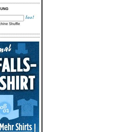
RUNG
hine Shuffle
n