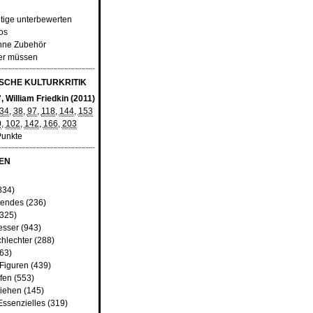
tige unterbewerten
os
ohne Zubehör
der müssen
CHE KULTURKRITIK
", William Friedkin (2011)
34
,
38
,
97
,
118
,
144
,
153
0
,
102
,
142
,
166
,
203
Punkte
EN
834)
tendes
(236)
325)
esser
(943)
chlechter
(288)
63)
 Figuren
(439)
fen
(553)
iehen
(145)
Essenzielles
(319)