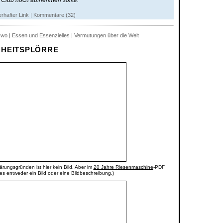
 Club noch aufnehmen sollte.
rhafter Link
|
Kommentare (32)
swo | Essen und Essenzielles | Vermutungen über die Welt
NHEITSPLÖRRE
ärungsgründen ist hier kein Bild. Aber im
20 Jahre Riesenmaschine
-PDF
 es entweder ein Bild oder eine Bildbeschreibung.)