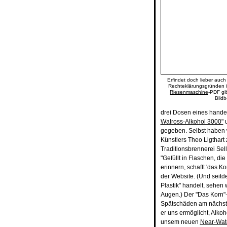
Erfindet doch lieber auch
Rechteklärungsgründen is
Riesenmaschine
-PDF gi
Bildb
drei Dosen eines handel
Walross-Alkohol 3000"
u
gegeben. Selbst haben 
Künstlers Theo Ligthart
Traditionsbrennerei Sel
"Gefüllt in Flaschen, d
erinnern, schafft 'das K
der Website. (Und seitd
Plastik" handelt, sehe
Augen.) Der "Das Korn"-K
Spätschäden am nächste
er uns ermöglicht, Alko
unsem neuen
Near-Wate