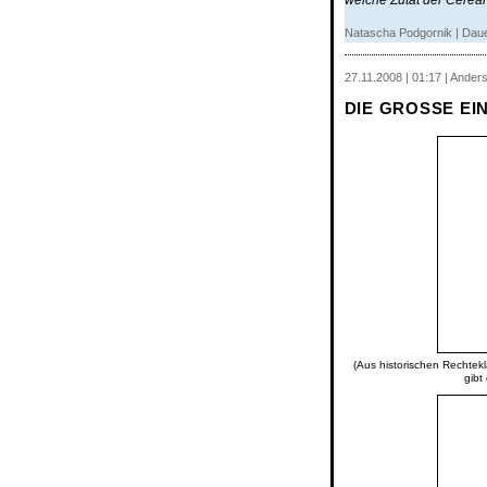
welche Zutat der Cereal
Natascha Podgornik |
Daue
27.11.2008 | 01:17 | Ander
DIE GROSSE EI
(Aus historischen Rechtekl
gibt