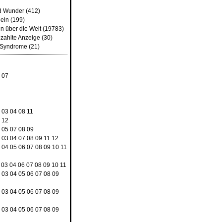
d Wunder
(412)
heln
(199)
n über die Welt
(19783)
zahlte Anzeige
(30)
d Syndrome
(21)
4
07
8
2
03
04
08
11
9
12
3
05
07
08
09
2
03
04
07
08
09
11
12
3
04
05
06
07
08
09
10
11
03
04
06
07
08
09
10
11
2
03
04
05
06
07
08
09
2
03
04
05
06
07
08
09
2
03
04
05
06
07
08
09