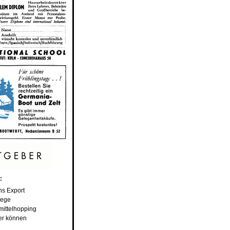
:
hs Export
lege
mittelhopping
er können