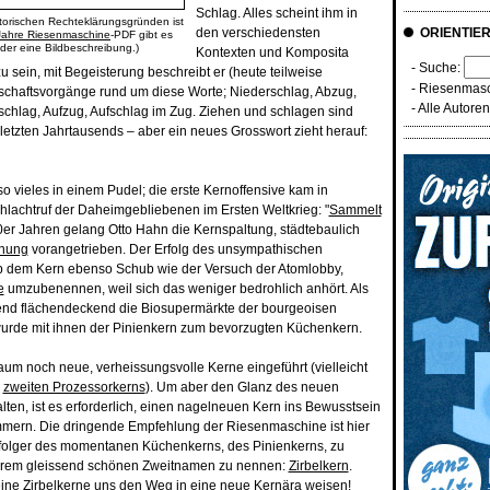
Schlag. Alles scheint ihm in
torischen Rechteklärungsgründen ist
den verschiedensten
ORIENTIE
Jahre Riesenmaschine
-PDF gibt es
der eine Bildbeschreibung.)
Kontexten und Komposita
- Suche:
u sein, mit Begeisterung beschreibt er (heute teilweise
-
Riesenmasc
schaftsvorgänge rund um diese Worte; Niederschlag, Abzug,
-
Alle Autore
chlag, Aufzug, Aufschlag im Zug. Ziehen und schlagen sind
letzten Jahrtausends – aber ein neues Grosswort zieht herauf:
o vieles in einem Pudel; die erste Kernoffensive kam in
hlachtruf der Daheimgebliebenen im Ersten Weltkrieg: "
Sammelt
0er Jahren gelang Otto Hahn die Kernspaltung, städtebaulich
rnung
vorangetrieben. Der Erfolg des unsympathischen
 dem Kern ebenso Schub wie der Versuch der Atomlobby,
e
umzubenennen, weil sich das weniger bedrohlich anhört. Als
end flächendeckend die Biosupermärkte der bourgeoisen
urde mit ihnen der Pinienkern zum bevorzugten Küchenkern.
m noch neue, verheissungsvolle Kerne eingeführt (vielleicht
s
zweiten Prozessorkerns
). Um aber den Glanz des neuen
lten, ist es erforderlich, einen nagelneuen Kern ins Bewusstsein
mern. Die dringende Empfehlung der Riesenmaschine ist hier
folger des momentanen Küchenkerns, des Pinienkerns, zu
 ihrem gleissend schönen Zweitnamen zu nennen:
Zirbelkern
.
ne Zirbelkerne uns den Weg in eine neue Kernära weisen!