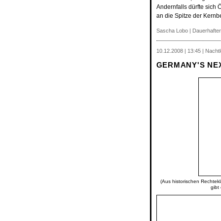
Andernfalls dürfte sich 
an die Spitze der Kern
Sascha Lobo
|
Dauerhafter
10.12.2008 | 13:45 | Nacht
GERMANY'S NE
(Aus historischen Rechtekl
gibt