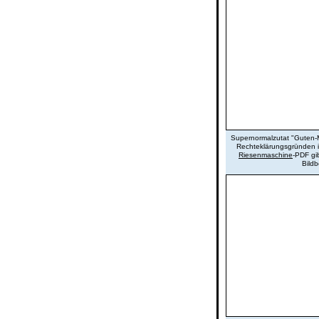
Supernormalzutat "Guten-M
Rechteklärungsgründen is
Riesenmaschine
-PDF gi
Bildb