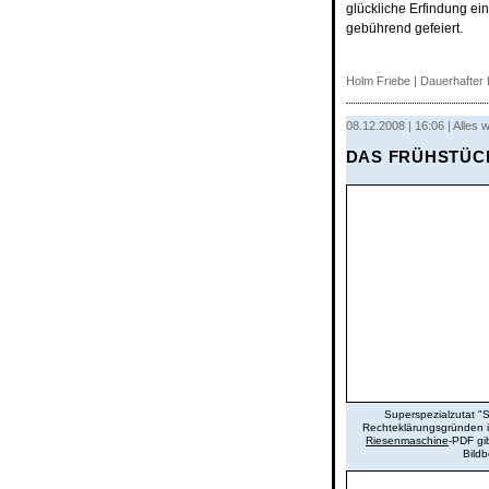
glückliche Erfindung ei
gebührend gefeiert.
Holm Friebe
|
Dauerhafter 
08.12.2008 | 16:06 | Alles
DAS FRÜHSTÜC
Superspezialzutat "S
Rechteklärungsgründen is
Riesenmaschine
-PDF gi
Bildb