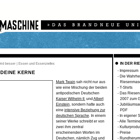
IN DER RI
wird besser | Essen und Essenzielles
-
Impressum
 DEINE KERNE
-
Die Wahrhei
Mark Twain
sah nicht nur aus
Riesenmas
wie eine Mischung der beiden
-
T-Shirts
antipodischen Deutschen
-
Das Riesen
Kaiser Wilhelm II.
und
Albert
2007 zum G
Einstein
, sondern hatte auch
-
Jubiläumsa
eine
intensive Beziehung zur
PDF
deutschen Sprache
. In einem
-
In eigener 
seiner Werke schreibt er von
-
Alle Termin
zwei ihm zentral
-
Kulturprodu
erscheinenden Worten im
-
Preise
Deutschen, nämlich Zug und
-
Rundherum