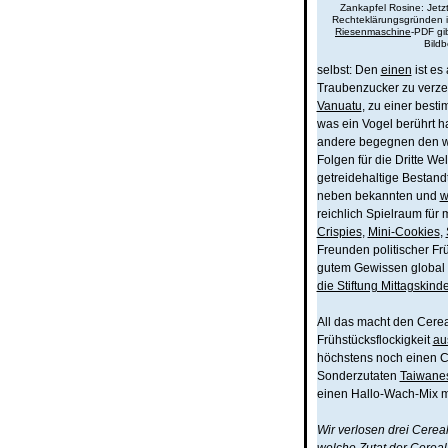
Zankapfel Rosine: Jetzt
Rechteklärungsgründen is
Riesenmaschine
-PDF gi
Bildb
selbst: Den
einen
ist es
Traubenzucker zu verze
Vanuatu
, zu einer best
was ein Vogel berührt ha
andere begegnen den we
Folgen für die Dritte We
getreidehaltige Bestandt
neben bekannten und
w
reichlich Spielraum für
Crispies
,
Mini-Cookies
,
Freunden politischer Frü
gutem Gewissen global 
die Stiftung Mittagskinde
All das macht den Cere
Frühstücksflockigkeit
au
höchstens noch einen C
Sonderzutaten
Taiwane
einen Hallo-Wach-Mix m
Wir verlosen drei Cerea