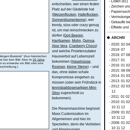
-
Listen
(81)
entscheiden, wer einen festen
-
Zeichen un
Platz auf der Gästeliste hat
-
Papierrasc
(
Weizenflocken
,
Haferflocken
,
-
Vermutunge
Sonnenblumenkerne
), wer
-
Gekaufte be
trendy, süss oder crazy genug
-
Effekte un
ist, um mal reinschmecken zu
dürfen (
Goji Beeren
,
ARCHIV
Hanfsamen
,
Mohn
,
Quinoa
,
- 2020:
02
0
Aloe Vera
,
Cranberry Chocs
)
- 2019:
07
und welche Proletenzutaten
- 2018:
07
0
Hausverbot auf Lebenszeit
orgen-Basismix" (Aus historischen
t hier kein Bild. Aber im
20 Jahre
- 2017:
01
bekommen (
Haselnüsse
,
bt es entweder ein Bild oder eine
- 2016:
01
0
Rosinen
,
kleine Steine
) – und
eschreibung.)
- 2015:
08
0
das, ohne dabei schale
- 2014:
01
0
Kompromisse eingehen zu
- 2013:
01
0
müssen (oder sein Frühstück in
- 2012:
02
0
tennisballdosenartigen Mini-
12
Silos
zugeschickt zu
- 2011:
01
02
bekommen).
- 2010:
01
0
10
11
12
Die Riesenmaschine begrüsst
- 2009:
01
0
Mass Customization im
10
11
12
Allgemeinen und hier im
- 2008:
01
0
Speziellen, denn die Vorlieben
10
11
12
und Abneigungen