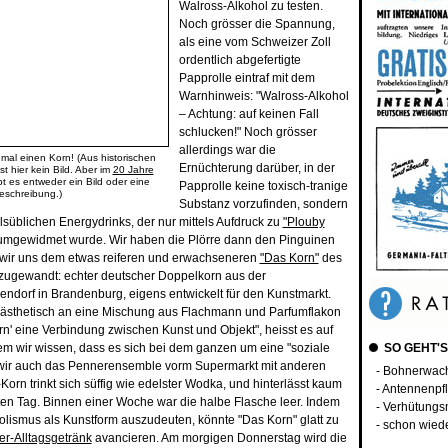
Walross-Alkohol zu testen.
Noch grösser die Spannung,
als eine vom Schweizer Zoll
ordentlich abgefertigte
Papprolle eintraf mit dem
Warnhinweis: "Walross-Alkohol
– Achtung: auf keinen Fall
schlucken!" Noch grösser
allerdings war die
 mal einen Korn! (Aus historischen
Ernüchterung darüber, in der
t hier kein Bild. Aber im
20 Jahre
bt es entweder ein Bild oder eine
Papprolle keine toxisch-tranige
eschreibung.)
Substanz vorzufinden, sondern
süblichen Energydrinks, der nur mittels Aufdruck zu
"Plouby
mgewidmet wurde. Wir haben die Plörre dann den Pinguinen
wir uns dem etwas reiferen und erwachseneren
"Das Korn"
des
 zugewandt: echter deutscher Doppelkorn aus der
lendorf in Brandenburg, eigens entwickelt für den Kunstmarkt.
ie ästhetisch an eine Mischung aus Flachmann und Parfumflakon
orn' eine Verbindung zwischen Kunst und Objekt", heisst es auf
em wir wissen, dass es sich bei dem ganzen um eine "soziale
SO GEHT'S
n wir auch das Pennerensemble vorm Supermarkt mit anderen
- Bohnerwac
orn trinkt sich süffig wie edelster Wodka, und hinterlässt kaum
- Antennenpf
n Tag. Binnen einer Woche war die halbe Flasche leer. Indem
- Verhütungs
holismus als Kunstform auszudeuten, könnte "Das Korn" glatt zu
- schon wied
r-Alltagsgetränk
avancieren. Am morgigen Donnerstag wird die