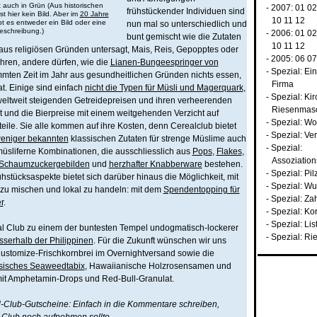
 auch in Grün (Aus historischen
- 2007:
01
0
frühstückender Individuen sind
t hier kein Bild. Aber im
20 Jahre
10
11
12
bt es entweder ein Bild oder eine
nun mal so unterschiedlich und
eschreibung.)
- 2006:
01
0
bunt gemischt wie die Zutaten
10
11
12
 aus religiösen Gründen untersagt, Mais, Reis, Gepopptes oder
- 2005:
06
0
hren, andere dürfen, wie die
Lianen-Bungeespringer von
-
Spezial: Ei
immten Zeit im Jahr aus gesundheitlichen Gründen nichts essen,
Firma
t. Einige sind einfach
nicht die Typen für Müsli und Magerquark
,
-
Spezial: Kir
ltweit steigenden Getreidepreisen und ihren verheerenden
Riesenmas
lt und die Bierpreise mit einem weitgehenden Verzicht auf
-
Spezial: Wo
eile. Sie alle kommen auf ihre Kosten, denn Cerealclub bietet
-
Spezial: Ve
eniger bekannten
klassischen Zutaten für strenge Müslime auch
-
Spezial:
 müsliferne Kombinationen, die ausschliesslich aus
Pops
,
Flakes
,
Assoziatio
Schaumzuckergebilden
und
herzhafter Knabberware
bestehen.
-
Spezial: Pil
hstücksaspekte bietet sich darüber hinaus die Möglichkeit, mit
-
Spezial: W
zu mischen und lokal zu handeln: mit dem
Spendentopping für
-
Spezial: Za
r
.
-
Spezial: Ko
-
Spezial: Li
al Club zu einem der buntesten Tempel undogmatisch-lockerer
-
Spezial: Ri
sserhalb der Philippinen
. Für die Zukunft wünschen wir uns
ustomize-Frischkornbrei im Overnightversand sowie die
sisches Seaweedtabix
, Hawaiianische Holzrosensamen und
it Amphetamin-Drops und Red-Bull-Granulat.
l-Club-Gutscheine: Einfach in die Kommentare schreiben,