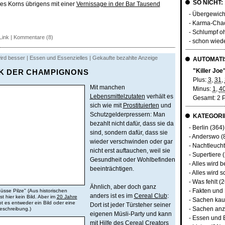
SO NICHT:
nes Korns übrigens mit einer
Vernissage in der Bar Tausend
- Übergewich
- Karma-Cha
- Schlumpf 
Link
|
Kommentare (8)
- schon wie
 wird besser | Essen und Essenzielles | Gekaufte bezahlte Anzeige
AUTOMATIS
"Killer Joe
K DER CHAMPIGNONS
Plus:
3
,
31
,
Mit manchen
Minus:
1
,
4
Lebensmittelzutaten
verhält es
Gesamt: 2 
sich wie mit
Prostituierten
und
Schutzgelderpressern: Man
KATEGORI
bezahlt nicht dafür, dass sie da
-
Berlin
(364)
sind, sondern dafür, dass sie
-
Anderswo
(
wieder verschwinden oder gar
-
Nachtleuch
nicht erst auftauchen, weil sie
-
Supertiere
(
Gesundheit oder Wohlbefinden
-
Alles wird b
beeinträchtigen.
-
Alles wird s
-
Was fehlt
(2
Ähnlich, aber doch ganz
-
Fakten und
üsse Pilze" (Aus historischen
anders ist es im
Cereal Club
:
t hier kein Bild. Aber im
20 Jahre
-
Sachen kau
bt es entweder ein Bild oder eine
Dort ist jeder Türsteher seiner
-
Sachen anz
eschreibung.)
eigenen Müsli-Party und kann
-
Essen und 
mit Hilfe des
Cereal Creators