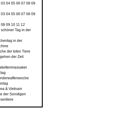
2
03
04
05
06
07
08
09
2
03
04
05
06
07
08
09
7
08
09
10
11
12
n schöner Tag in der
chentag in der
chine
che der toten Tiere
rgehen der Zeit
nskettenmassaker
ztag
underwaffenwoche
hntag
rea & Vietnam
ste der Sonstigen
esentiere