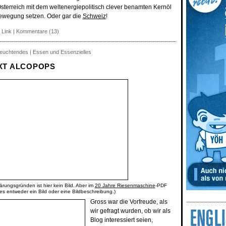
Österreich mit dem weltenergiepolitisch clever benamten Kernöl
bewegung setzen. Oder gar die
Schweiz
!
 Link
|
Kommentare (13)
leuchtendes | Essen und Essenzielles
XT ALCOPOPS
ärungsgründen ist hier kein Bild. Aber im
20 Jahre Riesenmaschine
-PDF
 es entweder ein Bild oder eine Bildbeschreibung.)
Gross war die Vorfreude, als
wir gefragt wurden, ob wir als
Blog interessiert seien,