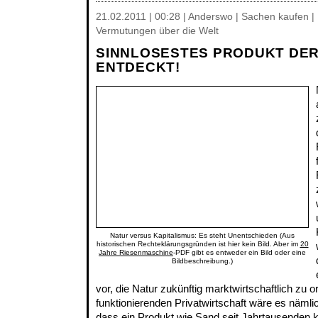
21.02.2011 | 00:28 | Anderswo | Sachen kaufen | 
Vermutungen über die Welt
SINNLOSESTES PRODUKT DER
ENTDECKT!
Natur versus Kapitalismus: Es steht Unentschieden (Aus
historischen Rechteklärungsgründen ist hier kein Bild. Aber im
20
Jahre Riesenmaschine
-PDF gibt es entweder ein Bild oder eine
Bildbeschreibung.)
vor, die Natur zukünftig marktwirtschaftlich zu or
funktionierenden Privatwirtschaft wäre es näml
dass ein Produkt wie Sand seit Jahrtausenden k