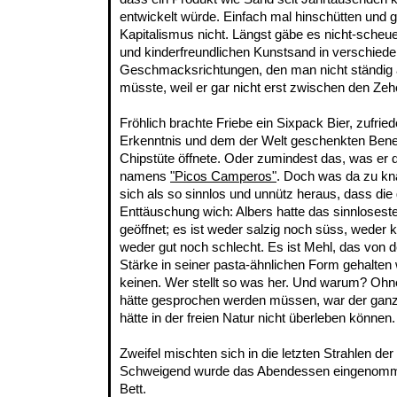
entwickelt würde. Einfach mal hinschütten und g
Kapitalismus nicht. Längst gäbe es nicht-scheu
und kinderfreundlichen Kunstsand in verschied
Geschmacksrichtungen, den man nicht ständi
müsste, weil er gar nicht erst zwischen den Zeh
Fröhlich brachte Friebe ein Sixpack Bier, zufri
Erkenntnis und dem der Welt geschenkten Benef
Chipstüte öffnete. Oder zumindest das, was er da
namens
"Picos Camperos"
. Doch was da zu kna
sich als so sinnlos und unnütz heraus, dass di
Enttäuschung wich: Albers hatte das sinnlosest
geöffnet; es ist weder salzig noch süss, weder kn
weder gut noch schlecht. Es ist Mehl, das von d
Stärke in seiner pasta-ähnlichen Form gehalte
keinen. Wer stellt so was her. Und warum? Ohn
hätte gesprochen werden müssen, war der ganze
hätte in der freien Natur nicht überleben können.
Zweifel mischten sich in die letzten Strahlen d
Schweigend wurde das Abendessen eingenommen
Bett.