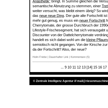
Anästhetik"
bringt. In Summe gleichen die Versu
semantische Abnutzung zu stemmen, einer
Tre
weiter versucht, was bleibt einem übrig? So wi
das
neue neue Ding
. Der gute alte Fortschritt i
mehr gut genug, es muss ein
neuer Fortschritt
h
Cherrytomate, der grosse Durchbruch der 1990
Lifestyle-Frischesegment, hat sich verausgabt 
Discounter von der Dattelcherrytomate verdräng
handelt es sich dabei wohl um die
kleine Pflau
semiotisch nicht gegangen. Von der Kirsche zu
da der Fortschritt? Also, der neue?
Holm Friebe
|
Dauerhafter Link
|
Kommentare (5)
...
9
10
11
12
13
[14]
15
16
17
©
Zentrale Intelligenz Agentur
///
mail@riesenmaschine