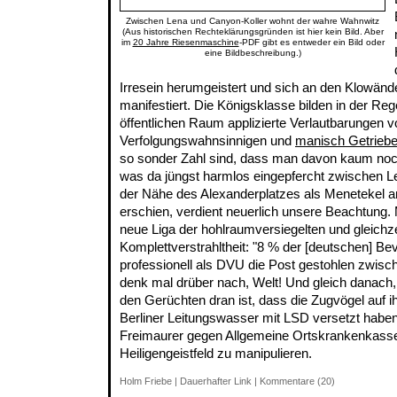
Zwischen Lena und Canyon-Koller wohnt der wahre Wahnwitz
(Aus historischen Rechteklärungsgründen ist hier kein Bild. Aber
im
20 Jahre Riesenmaschine
-PDF gibt es entweder ein Bild oder
eine Bildbeschreibung.)
Irresein herumgeistert und sich an den Klowän
manifestiert. Die Königsklasse bilden in der Re
öffentlichen Raum applizierte Verlautbarungen
Verfolgungswahnsinnigen und
manisch Getrieb
so sonder Zahl sind, dass man davon kaum noc
was da jüngst harmlos eingepfercht zwischen L
der Nähe des Alexanderplatzes als Menetekel 
erschien, verdient neuerlich unsere Beachtung. 
neue Liga der hohlraumversiegelten und gleichz
Komplettverstrahltheit: "8 % der [deutschen] B
professionell als DVU die Post gestohlen zwisc
denk mal drüber nach, Welt! Und gleich danach,
den Gerüchten dran ist, dass die Zugvögel auf i
Berliner Leitungswasser mit LSD versetzt habe
Freimaurer gegen Allgemeine Ortskrankenkass
Heiligengeistfeld zu manipulieren.
Holm Friebe
|
Dauerhafter Link
|
Kommentare (20)