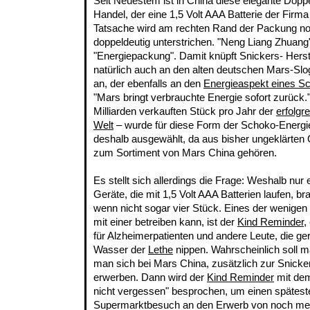
Seit Neuestem ist in China diese elegante Dop
Handel, der eine 1,5 Volt AAA Batterie der Firm
Tatsache wird am rechten Rand der Packung no
doppeldeutig unterstrichen. "Neng Liang Zhuang" 
"Energiepackung". Damit knüpft Snickers- Herst
natürlich auch an den alten deutschen Mars-Sl
an, der ebenfalls an den
Energieaspekt eines Sc
"Mars bringt verbrauchte Energie sofort zurück.
Milliarden verkauften Stück pro Jahr der
erfolgr
Welt
– wurde für diese Form der Schoko-Energi
deshalb ausgewählt, da aus bisher ungeklärten
zum Sortiment von Mars China gehören.
Es stellt sich allerdings die Frage: Weshalb nur 
Geräte, die mit 1,5 Volt AAA Batterien laufen, 
wenn nicht sogar vier Stück. Eines der wenige
mit einer betreiben kann, ist der
Kind Reminder
,
für Alzheimerpatienten und andere Leute, die g
Wasser der
Lethe
nippen. Wahrscheinlich soll ma
man sich bei Mars China, zusätzlich zur Snicke
erwerben. Dann wird der
Kind Reminder
mit dem
nicht vergessen" besprochen, um einen spätes
Supermarktbesuch an den Erwerb von noch mehr