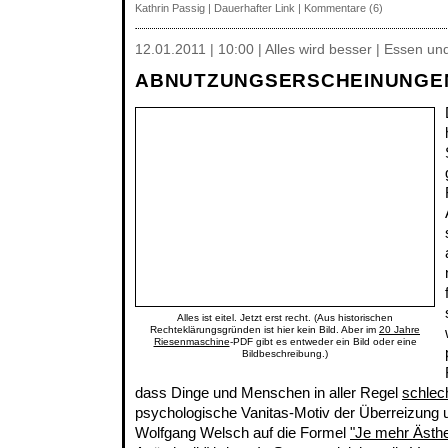
Kathrin Passig
|
Dauerhafter Link
|
Kommentare (6)
12.01.2011 | 10:00 | Alles wird besser | Essen un
ABNUTZUNGSERSCHEINUNGE
Alles ist eitel. Jetzt erst recht. (Aus historischen
Rechteklärungsgründen ist hier kein Bild. Aber im
20 Jahre
Riesenmaschine
-PDF gibt es entweder ein Bild oder eine
Bildbeschreibung.)
dass Dinge und Menschen in aller Regel
schlech
psychologische Vanitas-Motiv der Überreizung
Wolfgang Welsch auf die Formel
"Je mehr Ästhe