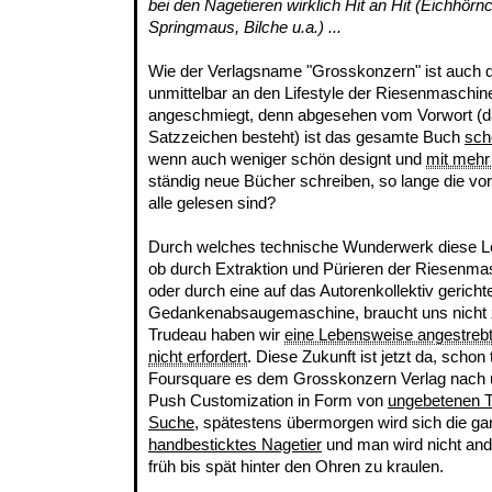
bei den Nagetieren wirklich Hit an Hit (Eichhör
Springmaus, Bilche u.a.) ...
Wie der Verlagsname "Grosskonzern" ist auch 
unmittelbar an den Lifestyle der Riesenmaschi
angeschmiegt, denn abgesehen vom Vorwort (das
Satzzeichen besteht) ist das gesamte Buch
sch
wenn auch weniger schön designt und
mit mehr
ständig neue Bücher schreiben, so lange die vo
alle gelesen sind?
Durch welches technische Wunderwerk diese Le
ob durch Extraktion und Pürieren der Riesenmas
oder durch eine auf das Autorenkollektiv gericht
Gedankenabsaugemaschine, braucht uns nicht
Trudeau haben wir
eine Lebensweise angestrebt
nicht erfordert
. Diese Zukunft ist jetzt da, scho
Foursquare es dem Grosskonzern Verlag nach u
Push Customization in Form von
ungebetenen T
Suche
, spätestens übermorgen wird sich die ga
handbesticktes Nagetier
und man wird nicht and
früh bis spät hinter den Ohren zu kraulen.