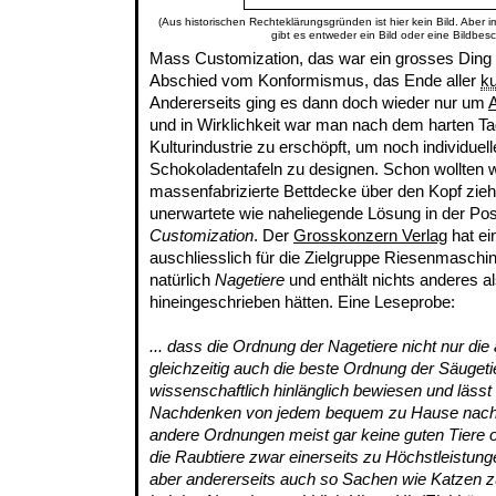
(Aus historischen Rechteklärungsgründen ist hier kein Bild. Aber 
gibt es entweder ein Bild oder eine Bildbes
Mass Customization, das war ein grosses Ding d
Abschied vom Konformismus, das Ende aller
k
Andererseits ging es dann doch wieder nur um
A
und in Wirklichkeit war man nach dem harten Ta
Kulturindustrie zu erschöpft, um noch individue
Schokoladentafeln zu designen. Schon wollten wi
massenfabrizierte Bettdecke über den Kopf zieh
unerwartete wie naheliegende Lösung in der Pos
Customization
. Der
Grosskonzern Verlag
hat ei
auschliesslich für die Zielgruppe Riesenmaschine
natürlich
Nagetiere
und enthält nichts anderes al
hineingeschrieben hätten. Eine Leseprobe:
... dass die Ordnung der Nagetiere nicht nur die
gleichzeitig auch die beste Ordnung der Säugetie
wissenschaftlich hinlänglich bewiesen und lässt
Nachdenken von jedem bequem zu Hause nach
andere Ordnungen meist gar keine guten Tiere 
die Raubtiere zwar einerseits zu Höchstleistun
aber andererseits auch so Sachen wie Katzen zu 